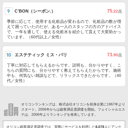
C’BON（シーボン.）
75
.22
点
季節に応じて、使用する化粧品が変わるので、化粧品の数が増
えて困っていたのだが、ある一人のスタッフの方のアドバイス
で、一年を通して、使える化粧水を紹介して貰えて大変助かっ
ています。（60代以上／女性）
エステティック ミス・パリ
73
.90
点
丁寧に対応してもらえるからです。説明も、分かりやすく、こ
ちらの質問にも、分かりやすく教えてもらえたからです。施術
中も、何気ない雑談などで、リラックスできたからです。（40
代／女性）
オリコンランキングは、株式会社オリコンを前身企業に1967年より
スタート。2006年からは顧客満足度調査を開始。フェイシャルエス
テは、2006年よりランキングを発表しています。
オリコン顧客満足度調査では、実際にサービスを利用した
8,078
人にアンケ