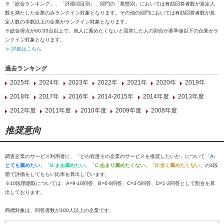
※「総合ランキング」、「評価項目別」、部門の「業態別」においては有効回答者数が規定人
数を満たした企業のみランクイン対象となります。その他の部門においては有効回答者数が規
定人数の半数以上の企業がランクイン対象となります。
※総合得点が60.00点以上で、他人に薦めたくないと回答した人の割合が基準値以下の企業がラ
ンクイン対象となります。
≫ 詳細はこちら
過去ランキング
2025年
2024年
2023年
2022年
2021年
2020年
2019年
2018年
2017年
2016年
2014-2015年
2014年度
2013年度
2012年度
2011年度
2010年度
2009年度
2008年度
推奨意向
調査企業のサービス利用者に、「どの程度その企業のサービスを推奨したいか」について「
A:
とても薦めたい
」「
B:まあ薦めたい
」「
C:あまり薦めたくない
」「
D:全く薦めたくない
」の4段
階で評価をしてもらい比率を算出しています。
※10段階聴取については、A=9-10回答、B=6-8回答、C=3-5回答、D=1-2回答として割合を算
出しております。
商標対象は、回答者数が100人以上の企業です。