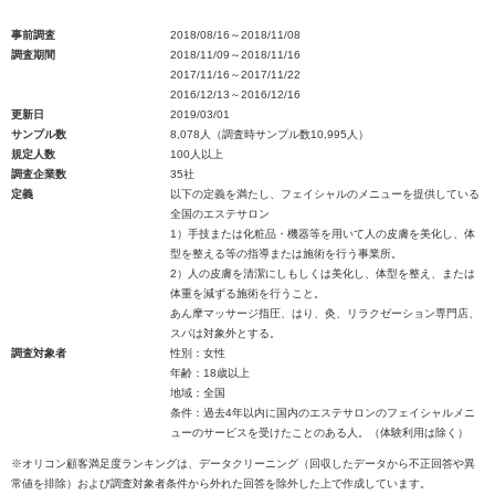
事前調査
2018/08/16～2018/11/08
調査期間
2018/11/09～2018/11/16
2017/11/16～2017/11/22
2016/12/13～2016/12/16
更新日
2019/03/01
サンプル数
8,078人（調査時サンプル数10,995人）
規定人数
100人以上
調査企業数
35社
定義
以下の定義を満たし、フェイシャルのメニューを提供している
全国のエステサロン
1）手技または化粧品・機器等を用いて人の皮膚を美化し、体
型を整える等の指導または施術を行う事業所。
2）人の皮膚を清潔にしもしくは美化し、体型を整え、または
体重を減ずる施術を行うこと。
あん摩マッサージ指圧、はり、灸、リラクゼーション専門店、
スパは対象外とする。
調査対象者
性別：女性
年齢：18歳以上
地域：全国
条件：過去4年以内に国内のエステサロンのフェイシャルメニ
ューのサービスを受けたことのある人。（体験利用は除く）
※オリコン顧客満足度ランキングは、データクリーニング（回収したデータから不正回答や異
常値を排除）および調査対象者条件から外れた回答を除外した上で作成しています。