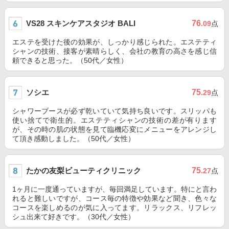
VS28 スキンケアスタジオ BALI
76
.09
点
エステを受けた後の効果が、しっかり感じられた。エステティ
シャンの技術、接客が素晴らしく、会社の教育の高さを感じ信
頼できると思った。（50代／女性）
ソシエ
75
.29
点
シャワーブースが必ず乾いていて気持ち良いです。スリッパも
使い捨てで衛生的。エステティシャンの技術の差が有ります
が、その時の肌の状態を見て臨機応変にメニューをアレンジし
て頂き感動しました。（50代／女性）
たかの友梨ビューティクリニック
75
.27
点
1ヶ月に一度通っていますが、毎回満足しています。特にと言わ
れると難しいですが、コース毎の特徴や効果など聞き、色々な
コースを楽しめるのが気に入ってます。リラックス、リフレッ
シュ出来て好きです。（30代／女性）