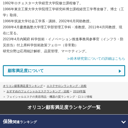
1992年ロチェスター大学経営大学院修士課程修了。
1996年東京工業大学大学院理工学研究科博士課程経営工学専攻修了。博士（工
学）取得。
1996年筑波大学社会工学系・講師。2002年6月同助教授。
2008年4月慶應義塾大学理工学部管理工学科・准教授。2011年4月同教授、現
在に至る。
2023年4月内閣府 科学技術・イノベーション推進事務局参事官（インフラ・防
災担当）付上席科学技術政策フェロー（非常勤）
研究分野は応用統計解析、品質管理、マーケティング。
≫鈴木研究室についての詳細はこちら
顧客満足度について
オリコン顧客満足度ランキング
エステサロンランキング・比較
おすすめのフェイシャルエステランキング・比較
2019年版
フェイシャルエステの美容用品・機器の質ランキング・口コミ情報
オリコン顧客満足度
ランキング一覧
保険
関連ランキング