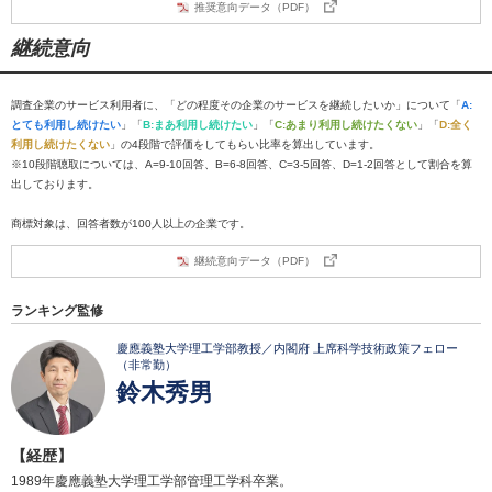
推奨意向データ（PDF）
継続意向
調査企業のサービス利用者に、「どの程度その企業のサービスを継続したいか」について「
A:
とても利用し続けたい
」「
B:まあ利用し続けたい
」「
C:あまり利用し続けたくない
」「
D:全く
利用し続けたくない
」の4段階で評価をしてもらい比率を算出しています。
※10段階聴取については、A=9-10回答、B=6-8回答、C=3-5回答、D=1-2回答として割合を算
出しております。
商標対象は、回答者数が100人以上の企業です。
継続意向データ（PDF）
ランキング監修
慶應義塾大学理工学部教授／内閣府 上席科学技術政策フェロー
（非常勤）
鈴木秀男
【経歴】
1989年慶應義塾大学理工学部管理工学科卒業。