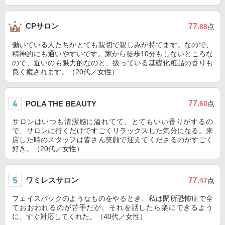
CPサロン
77
.88
点
働いている人たちがとても親切で親しみが持てます。なので、
精神的にも通いやすいです。家から徒歩10分もしないところな
ので、近いのも魅力的なのと、扱っている基礎化粧品の香りも
良く癒されます。（20代／女性）
77
POLA THE BEAUTY
.60
点
サロンはいつも清潔感に溢れてて、とてもいい香りがするの
で、サロンに行くだけですごくリラックスした気分になる。来
店した時のスタッフは皆さん笑顔で迎えてくださるのがすごく
好き。（20代／女性）
ワミレスサロン
77
.47
点
フェイスパックのようなものをやるとき、私は閉所恐怖症で全
ておおわれるのが苦手だが、それを話したら楽にできるよう
に、すぐ対応してくれた。（40代／女性）