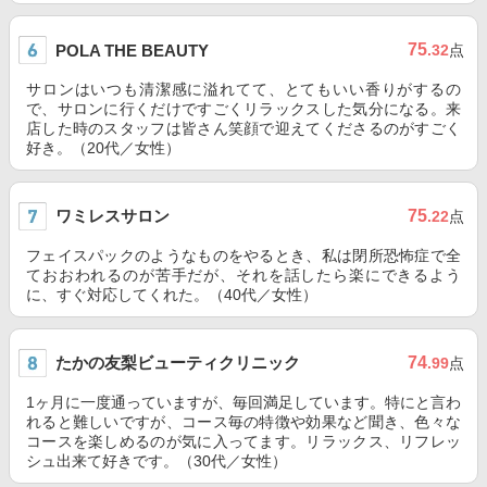
75
POLA THE BEAUTY
.32
点
サロンはいつも清潔感に溢れてて、とてもいい香りがするの
で、サロンに行くだけですごくリラックスした気分になる。来
店した時のスタッフは皆さん笑顔で迎えてくださるのがすごく
好き。（20代／女性）
ワミレスサロン
75
.22
点
フェイスパックのようなものをやるとき、私は閉所恐怖症で全
ておおわれるのが苦手だが、それを話したら楽にできるよう
に、すぐ対応してくれた。（40代／女性）
たかの友梨ビューティクリニック
74
.99
点
1ヶ月に一度通っていますが、毎回満足しています。特にと言わ
れると難しいですが、コース毎の特徴や効果など聞き、色々な
コースを楽しめるのが気に入ってます。リラックス、リフレッ
シュ出来て好きです。（30代／女性）