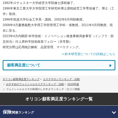
1992年ロチェスター大学経営大学院修士課程修了。
1996年東京工業大学大学院理工学研究科博士課程経営工学専攻修了。博士（工
学）取得。
1996年筑波大学社会工学系・講師。2002年6月同助教授。
2008年4月慶應義塾大学理工学部管理工学科・准教授。2011年4月同教授、現
在に至る。
2023年4月内閣府 科学技術・イノベーション推進事務局参事官（インフラ・防
災担当）付上席科学技術政策フェロー（非常勤）
研究分野は応用統計解析、品質管理、マーケティング。
≫鈴木研究室についての詳細はこちら
顧客満足度について
オリコン顧客満足度ランキング
エステサロンランキング・比較
おすすめのフェイシャルエステランキング・比較
2019年版
フェイシャルエステの利用のしやすさランキング・口コミ情報
オリコン顧客満足度
ランキング一覧
保険
関連ランキング