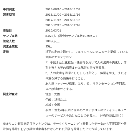
事前調査
2018/08/16～2018/11/08
調査期間
2018/11/09～2018/11/16
2017/11/16～2017/11/22
2016/12/13～2016/12/16
更新日
2019/03/01
サンプル数
8,078人（調査時サンプル数10,995人）
規定人数
100人以上
調査企業数
35社
定義
以下の定義を満たし、フェイシャルのメニューを提供している
全国のエステサロン
1）手技または化粧品・機器等を用いて人の皮膚を美化し、体
型を整える等の指導または施術を行う事業所。
2）人の皮膚を清潔にしもしくは美化し、体型を整え、または
体重を減ずる施術を行うこと。
あん摩マッサージ指圧、はり、灸、リラクゼーション専門店、
スパは対象外とする。
調査対象者
性別：女性
年齢：18歳以上
地域：全国
条件：過去4年以内に国内のエステサロンのフェイシャルメニ
ューのサービスを受けたことのある人。（体験利用は除く）
※オリコン顧客満足度ランキングは、データクリーニング（回収したデータから不正回答や異
常値を排除）および調査対象者条件から外れた回答を除外した上で作成しています。