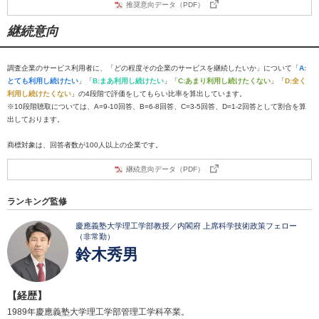
推奨意向データ（PDF）
継続意向
調査企業のサービス利用者に、「どの程度その企業のサービスを継続したいか」について「
A:
とても利用し続けたい
」「
B:まあ利用し続けたい
」「
C:あまり利用し続けたくない
」「
D:全く
利用し続けたくない
」の4段階で評価をしてもらい比率を算出しています。
※10段階聴取については、A=9-10回答、B=6-8回答、C=3-5回答、D=1-2回答として割合を算
出しております。
商標対象は、回答者数が100人以上の企業です。
継続意向データ（PDF）
ランキング監修
慶應義塾大学理工学部教授／内閣府 上席科学技術政策フェロー
（非常勤）
鈴木秀男
【経歴】
1989年慶應義塾大学理工学部管理工学科卒業。