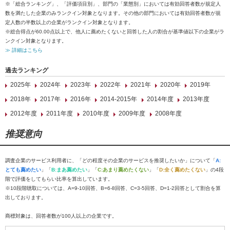
※「総合ランキング」、「評価項目別」、部門の「業態別」においては有効回答者数が規定人
数を満たした企業のみランクイン対象となります。その他の部門においては有効回答者数が規
定人数の半数以上の企業がランクイン対象となります。
※総合得点が60.00点以上で、他人に薦めたくないと回答した人の割合が基準値以下の企業がラ
ンクイン対象となります。
≫ 詳細はこちら
過去ランキング
2025年
2024年
2023年
2022年
2021年
2020年
2019年
2018年
2017年
2016年
2014-2015年
2014年度
2013年度
2012年度
2011年度
2010年度
2009年度
2008年度
推奨意向
調査企業のサービス利用者に、「どの程度その企業のサービスを推奨したいか」について「
A:
とても薦めたい
」「
B:まあ薦めたい
」「
C:あまり薦めたくない
」「
D:全く薦めたくない
」の4段
階で評価をしてもらい比率を算出しています。
※10段階聴取については、A=9-10回答、B=6-8回答、C=3-5回答、D=1-2回答として割合を算
出しております。
商標対象は、回答者数が100人以上の企業です。