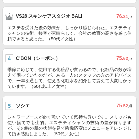
VS28 スキンケアスタジオ BALI
76
.21
点
エステを受けた後の効果が、しっかり感じられた。エステティ
シャンの技術、接客が素晴らしく、会社の教育の高さを感じ信
頼できると思った。（50代／女性）
C’BON（シーボン.）
75
.62
点
季節に応じて、使用する化粧品が変わるので、化粧品の数が増
えて困っていたのだが、ある一人のスタッフの方のアドバイス
で、一年を通して、使える化粧水を紹介して貰えて大変助かっ
ています。（60代以上／女性）
ソシエ
75
.52
点
シャワーブースが必ず乾いていて気持ち良いです。スリッパも
使い捨てで衛生的。エステティシャンの技術の差が有ります
が、その時の肌の状態を見て臨機応変にメニューをアレンジし
て頂き感動しました。（50代／女性）