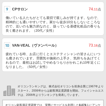
CPサロン
74
.11
点
働いている人たちがとても親切で親しみが持てます。なので、
精神的にも通いやすいです。家から徒歩10分もしないところな
ので、近いのも魅力的なのと、扱っている基礎化粧品の香りも
良く癒されます。（20代／女性）
VAN-VEAL（ヴァンベール）
73
.16
点
疲れている時、お店に行くとエステティシャンの皆さんにいつ
も癒されています。雰囲気や施術の上手さ、気持ちをあげてく
れるので、最初はお試しでやめるつもりがかれこれ10年近くに
なりました。（50代／女性）
オリコンランキングは、株式会社オリコンを前身企業に1967年より
スタート。2006年からは顧客満足度調査を開始。フェイシャルエス
テは、2006年よりランキングを発表しています。
オリコン顧客満足度調査では、実際にサービスを利用した
8,078
人にアンケ