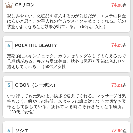
CPサロン
74
.86
点
親しみやすい。化粧品を購入するのが前提だが、エステの料金
は安いと思う。お手入れの仕方やメイクを教えてくれる。肌の
状態がよくなるなど効果が出ている。（50代／女性）
74
POLA THE BEAUTY
.29
点
定期的にスキンチェック、カウンセリングをしてもらえるので
信頼感がある。春から夏は美白、秋冬は保湿と季節に合わせて
施術してくれる。（50代／女性）
C’BON（シーボン.）
73
.21
点
いつ行っても元気のよい挨拶で迎えてくれる。マッサージは気
持ちよく、癒やしの時間。スタッフは誰に対しても大切なお客
様として接している。疲れている時こそ行きたくなる場所。
（50代／女性）
ソシエ
72
.90
点