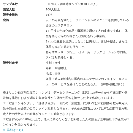
サンプル数
8,078人（調査時サンプル数10,995人）
規定人数
100人以上
調査企業数
35社
定義
以下の定義を満たし、フェイシャルのメニューを提供している
全国のエステサロン
1）手技または化粧品・機器等を用いて人の皮膚を美化し、体
型を整える等の指導または施術を行う事業所。
2）人の皮膚を清潔にしもしくは美化し、体型を整え、または
体重を減ずる施術を行うこと。
あん摩マッサージ指圧、はり、灸、リラクゼーション専門店、
スパは対象外とする。
調査対象者
性別：女性
年齢：18歳以上
地域：全国
条件：過去4年以内に国内のエステサロンのフェイシャルメニ
ューのサービスを受けたことのある人。（体験利用は除く）
※オリコン顧客満足度ランキングは、データクリーニング（回収したデータから不正回答や異
常値を排除）および調査対象者条件から外れた回答を除外した上で作成しています。
※「総合ランキング」、「評価項目別」、部門の「業態別」においては有効回答者数が規定人
数を満たした企業のみランクイン対象となります。その他の部門においては有効回答者数が規
定人数の半数以上の企業がランクイン対象となります。
※総合得点が60.00点以上で、他人に薦めたくないと回答した人の割合が基準値以下の企業がラ
ンクイン対象となります。
≫ 詳細はこちら