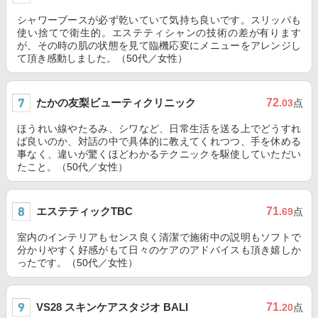
シャワーブースが必ず乾いていて気持ち良いです。スリッパも
使い捨てで衛生的。エステティシャンの技術の差が有ります
が、その時の肌の状態を見て臨機応変にメニューをアレンジし
て頂き感動しました。（50代／女性）
たかの友梨ビューティクリニック
72
.03
点
ほうれい線やたるみ、シワなど、日常生活を送る上でどうすれ
ば良いのか、対話の中で具体的に教えてくれつつ、手を休める
事なく、違いが驚くほどわかるテクニックを駆使していただい
たこと。（50代／女性）
エステティックTBC
71
.69
点
室内のインテリアもセンス良く清潔で施術中の説明もソフトで
分かりやすく好感がもて日々のケアのアドバイスも頂き嬉しか
ったです。（50代／女性）
VS28 スキンケアスタジオ BALI
71
.20
点