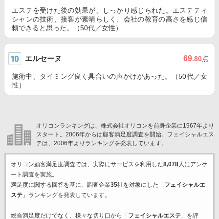
エステを受けた後の効果が、しっかり感じられた。エステティ
シャンの技術、接客が素晴らしく、会社の教育の高さを感じ信
頼できると思った。（50代／女性）
エルセーヌ
69
.80
点
施術中、タイミング良く具合いの声かけがあった。（50代／女
性）
オリコンランキングは、株式会社オリコンを前身企業に1967年より
スタート。2006年からは顧客満足度調査を開始。フェイシャルエス
テは、2006年よりランキングを発表しています。
オリコン顧客満足度調査では、実際にサービスを利用した
8,078
人にアンケ
ート調査を実施。
満足度に関する回答を基に、調査企業
35
社を対象にした「
フェイシャルエ
ステ
」ランキングを発表しています。
総合満足度だけでなく、様々な切り口から「
フェイシャルエステ
」を評