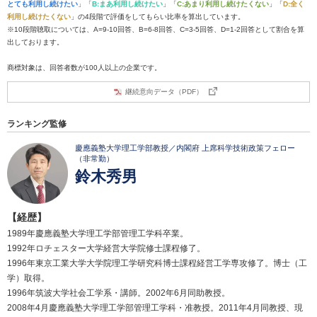
とても利用し続けたい
」「
B:まあ利用し続けたい
」「
C:あまり利用し続けたくない
」「
D:全く
利用し続けたくない
」の4段階で評価をしてもらい比率を算出しています。
※10段階聴取については、A=9-10回答、B=6-8回答、C=3-5回答、D=1-2回答として割合を算
出しております。
商標対象は、回答者数が100人以上の企業です。
継続意向データ（PDF）
ランキング監修
慶應義塾大学理工学部教授／内閣府 上席科学技術政策フェロー
（非常勤）
鈴木秀男
【経歴】
1989年慶應義塾大学理工学部管理工学科卒業。
1992年ロチェスター大学経営大学院修士課程修了。
1996年東京工業大学大学院理工学研究科博士課程経営工学専攻修了。博士（工
学）取得。
1996年筑波大学社会工学系・講師。2002年6月同助教授。
2008年4月慶應義塾大学理工学部管理工学科・准教授。2011年4月同教授、現