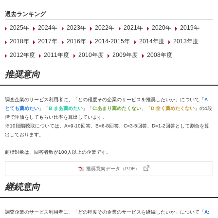
過去ランキング
2025年
2024年
2023年
2022年
2021年
2020年
2019年
2018年
2017年
2016年
2014-2015年
2014年度
2013年度
2012年度
2011年度
2010年度
2009年度
2008年度
推奨意向
調査企業のサービス利用者に、「どの程度その企業のサービスを推奨したいか」について「
A:
とても薦めたい
」「
B:まあ薦めたい
」「
C:あまり薦めたくない
」「
D:全く薦めたくない
」の4段
階で評価をしてもらい比率を算出しています。
※10段階聴取については、A=9-10回答、B=6-8回答、C=3-5回答、D=1-2回答として割合を算
出しております。
商標対象は、回答者数が100人以上の企業です。
推奨意向データ（PDF）
継続意向
調査企業のサービス利用者に、「どの程度その企業のサービスを継続したいか」について「
A: