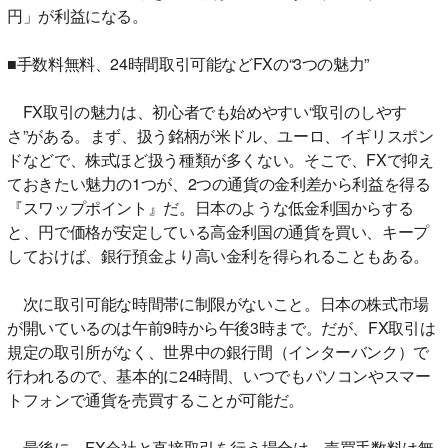
円」が利益になる。
■手数料無料、24時間取引可能などFXの“3つの魅力”
FX取引の魅力は、初心者でも始めやすい“取引のしやす
さ”がある。まず、扱う銘柄が米ドル、ユーロ、イギリスポン
ドなどで、株式ほど扱う種類が多くない。そこで、FXで抑え
ておきたい魅力の1つが、2つの通貨の金利差から利益を得る
『スワップポイント』だ。日本のような低金利国からする
と、円で価格が安定している高金利国の通貨を買い、キープ
しておけば、銀行預金より高い金利を得られることもある。
次に取引可能な時間帯に制限がないこと。日本の株式市場
が開いているのは午前9時から午後3時まで。だが、FX取引は
規定の取引所がなく、世界中の銀行間（インターバンク）で
行われるので、基本的に24時間、いつでもパソコンやスマー
トフォンで通貨を売買することが可能だ。
最後に、FX会社と直接取引を行う場合は、売買手数料は無