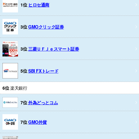
1位
ヒロセ通商
3位
GMOクリック証券
3位
三菱ＵＦＪｅスマート証券
5位
SBI FXトレード
6位
楽天銀行
7位
外為どっとコム
7位
GMO外貨