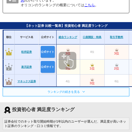
男
氏が行っています。
オリコンのランキングの概要については
こちら
。
【ネット証券 比較一覧表】投資初心者 満足度ランキング
順位
サービス名
公式サイト
総合ランキング
口座開設・特典
取引手数料
松井証券
公式サイト
4位
3位
3位
楽天証券
公式サイト
1位
1位
2位
マネックス証券
4位
6位
3位
ランキングの続きを見る
SBI証券
公式サイト
2位
2位
1位
三菱ＵＦＪｅス
投資初心者 満足度ランキング
マート証券
公式サイト
6位
6位
8位
（旧：auカブコ
ム証券）
証券会社でのネット取引開始時期が1年以内のユーザーが選んだ、満足度が高いネッ
ＳＭＢＣ日興証
ト証券のランキング・口コミ情報です。
7位
7位
10位
券