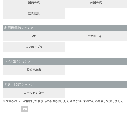
国内株式
外国株式
投資信託
利用形態別ランキング
PC
スマホサイト
スマホアプリ
レベル別ランキング
投資初心者
サポート別ランキング
コールセンター
※文字がグレーの部門は当社規定の条件を満たした企業が2社未満のため発表しておりません。
PR