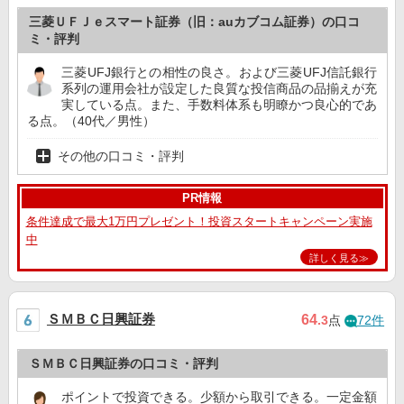
三菱ＵＦＪｅスマート証券（旧：auカブコム証券）の口コ
ミ・評判
三菱UFJ銀行との相性の良さ。および三菱UFJ信託銀行
系列の運用会社が設定した良質な投信商品の品揃えが充
実している点。また、手数料体系も明瞭かつ良心的であ
る点。（40代／男性）
その他の口コミ・評判
PR情報
条件達成で最大1万円プレゼント！投資スタートキャンペーン実施
中
詳しく見る≫
ＳＭＢＣ日興証券
64
.3
点
72件
ＳＭＢＣ日興証券の口コミ・評判
ポイントで投資できる。少額から取引できる。一定金額