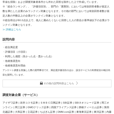
常値を排除）および調査対象者条件から外れた回答を除外した上で作成しています。
※「総合ランキング」、「評価項目別」、部門の「業態別」においては有効回答者数が規定人
数を満たした企業のみランクイン対象となります。その他の部門においては有効回答者数が規
定人数の半数以上の企業がランクイン対象となります。
※総合得点が60.0点以上で、他人に薦めたくないと回答した人の割合が基準値以下の企業がラ
ンクイン対象となります。
≫ 詳細はこちら
設問内容
・総合満足度
・評価項目（小項目）
・利用した感想（良かった点・悪かった点）
・他者推奨意向
・他者推奨意向理由
アンケート調査を実施した際の質問事項です。満足度評価項目のほか、該当サービスの利用状況や検討内
容を質問しています。
その他の設問内容はこちら
調査対象企業（サービス）
アイザワ証券 | 岩井コスモ証券 | ＳＭＢＣ日興証券 | SBI証券 | SBIネオトレード証券 | 岡三オ
ンライン | 岡三証券 | GMOクリック証券 | 四国アライアンス証券 | 静銀ティーエム証券 | 第四
北越証券 | 大和証券 | 立花証券 | ちばぎん証券 | DMM.com証券 | 東海東京証券 | 東洋証券 | 内藤