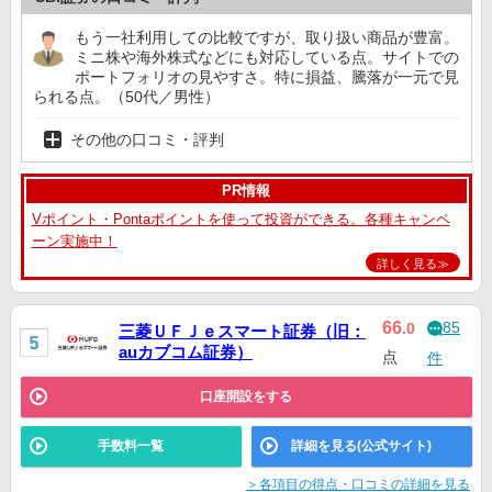
もう一社利用しての比較ですが、取り扱い商品が豊富。
ミニ株や海外株式などにも対応している点。サイトでの
ポートフォリオの見やすさ。特に損益、騰落が一元で見
られる点。（50代／男性）
その他の口コミ・評判
PR情報
Vポイント・Pontaポイントを使って投資ができる。各種キャンペ
ーン実施中！
詳しく見る≫
85
66
.0
三菱ＵＦＪｅスマート証券（旧：
auカブコム証券）
点
件
口座開設をする
手数料一覧
詳細を見る(公式サイト)
＞各項目の得点・口コミの詳細を見る