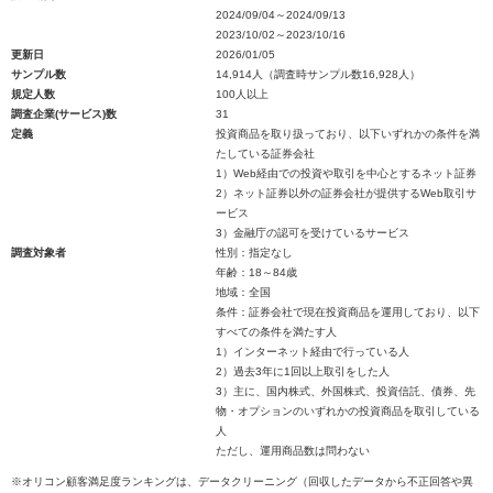
2024/09/04～2024/09/13
2023/10/02～2023/10/16
更新日
2026/01/05
サンプル数
14,914人（調査時サンプル数16,928人）
規定人数
100人以上
調査企業(サービス)数
31
定義
投資商品を取り扱っており、以下いずれかの条件を満
たしている証券会社
1）Web経由での投資や取引を中心とするネット証券
2）ネット証券以外の証券会社が提供するWeb取引サ
ービス
3）金融庁の認可を受けているサービス
調査対象者
性別：指定なし
年齢：18～84歳
地域：全国
条件：証券会社で現在投資商品を運用しており、以下
すべての条件を満たす人
1）インターネット経由で行っている人
2）過去3年に1回以上取引をした人
3）主に、国内株式、外国株式、投資信託、債券、先
物・オプションのいずれかの投資商品を取引している
人
ただし、運用商品数は問わない
※オリコン顧客満足度ランキングは、データクリーニング（回収したデータから不正回答や異