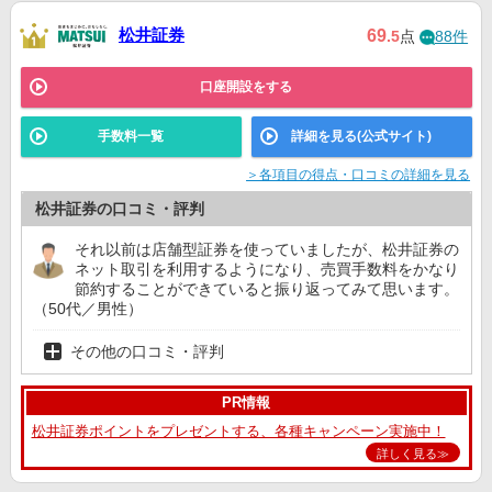
野村證券
12位
ー
ー
松井証券
69
.5
点
88件
口座開設をする
手数料一覧
詳細を見る(公式サイト)
＞各項目の得点・口コミの詳細を見る
松井証券の口コミ・評判
それ以前は店舗型証券を使っていましたが、松井証券の
ネット取引を利用するようになり、売買手数料をかなり
節約することができていると振り返ってみて思います。
（50代／男性）
その他の口コミ・評判
PR情報
松井証券ポイントをプレゼントする、各種キャンペーン実施中！
詳しく見る≫