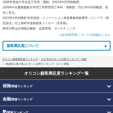
1996年筑波大学社会工学系・講師。2002年6月同助教授。
2008年4月慶應義塾大学理工学部管理工学科・准教授。2011年4月同教授、現
在に至る。
2023年4月内閣府 科学技術・イノベーション推進事務局参事官（インフラ・防
災担当）付上席科学技術政策フェロー（非常勤）
研究分野は応用統計解析、品質管理、マーケティング。
≫鈴木研究室についての詳細はこちら
顧客満足度について
オリコン顧客満足度ランキング
おすすめのネット証券ランキング・比較
投資初心者が選んだネット証券ランキング・口コミ情報
オリコン顧客満足度
ランキング一覧
保険
関連ランキング
金融
関連ランキング
塾
関連ランキング