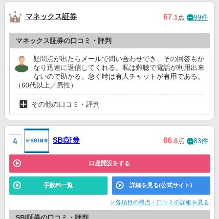
マネックス証券
67
.1
点
99件
マネックス証券の口コミ・評判
疑問点が出たらメールで問い合わせでき、その回答もか
なり迅速に返信してくれる。私は難聴で電話が利用出来
ないので助かる。急ぐ時は有人チャットが有用である。
（60代以上／男性）
その他の口コミ・評判
SBI証券
66
.6
点
83件
口座開設をする
手数料一覧
詳細を見る(公式サイト)
＞各項目の得点・口コミの詳細を見る
SBI証券の口コミ・評判