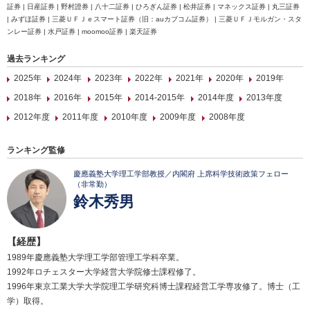
証券 | 日産証券 | 野村證券 | 八十二証券 | ひろぎん証券 | 松井証券 | マネックス証券 | 丸三証券
| みずほ証券 | 三菱ＵＦＪｅスマート証券（旧：auカブコム証券） | 三菱ＵＦＪモルガン・スタ
ンレー証券 | 水戸証券 | moomoo証券 | 楽天証券
過去ランキング
2025年
2024年
2023年
2022年
2021年
2020年
2019年
2018年
2016年
2015年
2014-2015年
2014年度
2013年度
2012年度
2011年度
2010年度
2009年度
2008年度
ランキング監修
慶應義塾大学理工学部教授／内閣府 上席科学技術政策フェロー
（非常勤）
鈴木秀男
【経歴】
1989年慶應義塾大学理工学部管理工学科卒業。
1992年ロチェスター大学経営大学院修士課程修了。
1996年東京工業大学大学院理工学研究科博士課程経営工学専攻修了。博士（工
学）取得。