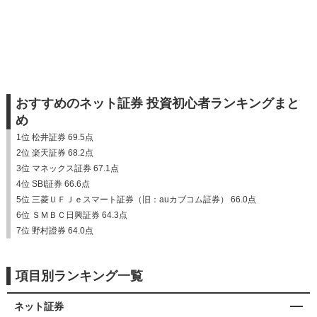
おすすめのネット証券 投資初心者ランキングまと
め
1位 松井証券 69.5点
2位 楽天証券 68.2点
3位 マネックス証券 67.1点
4位 SBI証券 66.6点
5位 三菱ＵＦＪｅスマート証券（旧：auカブコム証券） 66.0点
6位 ＳＭＢＣ日興証券 64.3点
7位 野村證券 64.0点
項目別ランキング一覧
ネット証券