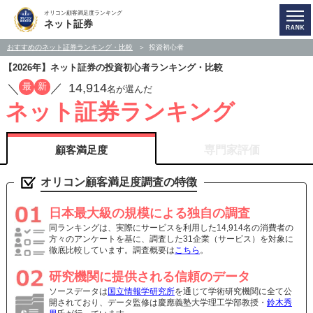
オリコン顧客満足度ランキング
ネット証券
おすすめのネット証券ランキング・比較
投資初心者
【2026年】ネット証券の投資初心者ランキング・比較
14,914
最
新
／
／
名が選んだ
ネット証券ランキング
顧客満足度
専門家評価
オリコン顧客満足度調査の特徴
日本最大級の規模による独自の調査
同ランキングは、実際にサービスを利用した14,914名の消費者の
方々のアンケートを基に、調査した31企業（サービス）を対象に
徹底比較しています。調査概要は
こちら
。
研究機関に提供される信頼のデータ
ソースデータは
国立情報学研究所
を通じて学術研究機関に全て公
開されており、データ監修は慶應義塾大学理工学部教授・
鈴木秀