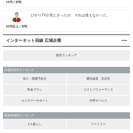
10代／女性
ひかりTVが見たかったが、それは使えなかった。
60代以上／女性
インターネット回線 広域企業
総合ランキング
評価項目別ランキング
加入・開通手続き
通信速度・安定性
料金プラン
コストパフォーマンス
カスタマーサポート
付帯サービス
家族構成別ランキング
1人暮らし
ファミリー