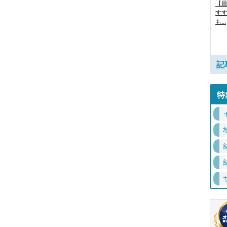
【最
す
も...
記
特