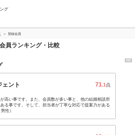
ング
版
登録会員
録会員ランキング・比較
PR
グ
71
ジェント
.1
点
用が高い事です。また、会員数が多い事と、他の結婚相談所
である事です。そして、担当者が丁寧な対応で提案力がある
／男性）