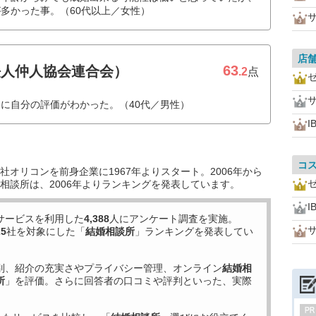
多かった事。（60代以上／女性）
店
63
法人仲人協会連合会）
.2
点
に自分の評価がわかった。（40代／男性）
I
コ
オリコンを前身企業に1967年よりスタート。2006年から
相談所は、2006年よりランキングを発表しています。
I
サービスを利用した
4,388
人にアンケート調査を実施。
25
社を対象にした「
結婚相談所
」ランキングを発表してい
別、紹介の充実さやプライバシー管理、オンライン
結婚相
所
」を評価。さらに回答者の口コミや評判といった、実際