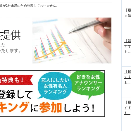
業が2社未満のため発表しておりません。
【最
人気
【最
す
も...
【最
す
も...
【最
す
も...