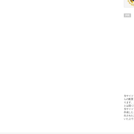
PR
当サイト
らの配置
ります。
とは固く
当サイト
作成した
出された
いた上で