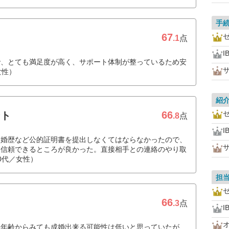
手
67
.1
点
I
で、とても満足度が高く、サポート体制が整っているため安
女性）
紹
66
ント
.8
点
I
結婚歴など公的証明書を提出しなくてはならなかったので、
、信頼できるところが良かった。直接相手との連絡のやり取
0代／女性）
担
66
.3
点
I
、年齢からみても成婚出来る可能性は低いと思っていたが、