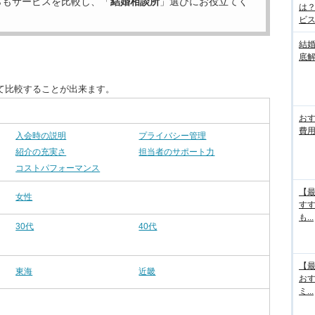
らもサービスを比較し、「
結婚相談所
」選びにお役立てく
は
ビス.
結
底
て比較することが出来ます。
お
費用
入会時の説明
プライバシー管理
紹介の充実さ
担当者のサポート力
コストパフォーマンス
【最
女性
す
も...
30代
40代
【最
東海
近畿
お
ミ...