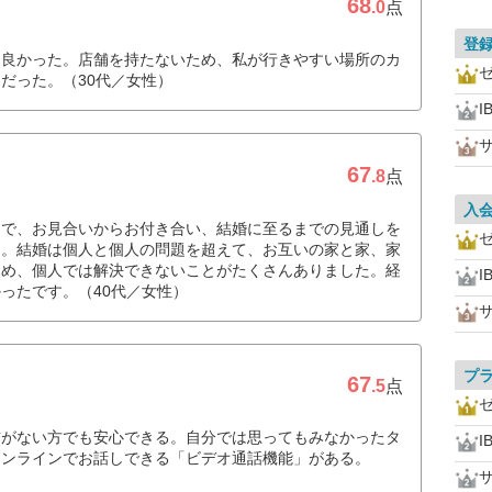
68
.0
点
登
も良かった。店舗を持たないため、私が行きやすい場所のカ
だった。（30代／女性）
I
67
.8
点
入
とで、お見合いからお付き合い、結婚に至るまでの見通しを
と。結婚は個人と個人の問題を超えて、お互いの家と家、家
ため、個人では解決できないことがたくさんありました。経
I
ったです。（40代／女性）
プ
67
.5
点
信がない方でも安心できる。自分では思ってもみなかったタ
I
オンラインでお話しできる「ビデオ通話機能」がある。