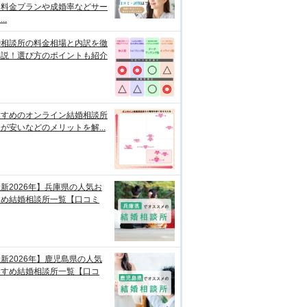
？料金プランや成婚率などサー
..
婚相談所の料金相場と内訳を徹
解説！選び方のポイントも紹介
すすめのオンライン結婚相談所
が安いなどのメリットを解...
新2026年】兵庫県の人気お
すめ結婚相談所一覧【口コミ
新2026年】鹿児島県の人気
すすめ結婚相談所一覧【口コ