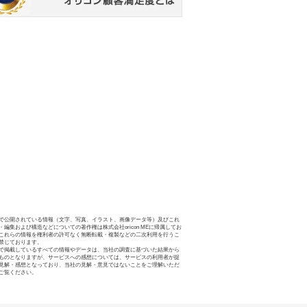
で公開されている情報（文字、写真、イラスト、画像データ等）及びこれ
・編集および構造などについての著作権は株式会社oricon MEに帰属してお
これらの情報を権利者の許可なく無断転載・複製などの二次利用を行うこ
禁じております。
で掲載しているすべての情報やデータは、当社の調査に基づいた結果から
ものとなりますが、サービスへの感想については、サービスの利用者が提
見解・感想となっており、当社の見解・意見ではないことをご理解いただ
ご覧ください。