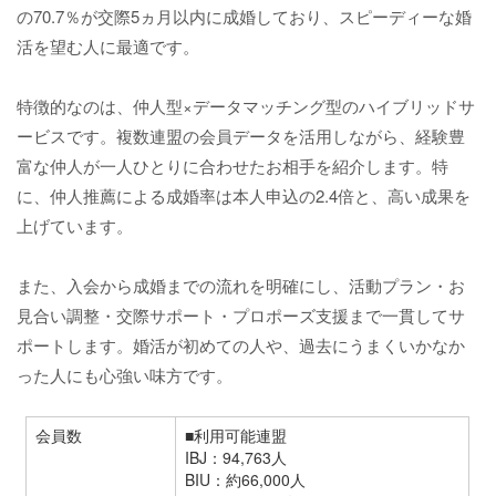
の70.7％が交際5ヵ月以内に成婚しており、スピーディーな婚
活を望む人に最適です。
特徴的なのは、仲人型×データマッチング型のハイブリッドサ
ービスです。複数連盟の会員データを活用しながら、経験豊
富な仲人が一人ひとりに合わせたお相手を紹介します。特
に、仲人推薦による成婚率は本人申込の2.4倍と、高い成果を
上げています。
また、入会から成婚までの流れを明確にし、活動プラン・お
見合い調整・交際サポート・プロポーズ支援まで一貫してサ
ポートします。婚活が初めての人や、過去にうまくいかなか
った人にも心強い味方です。
会員数
■利用可能連盟
IBJ：94,763人
BIU：約66,000人