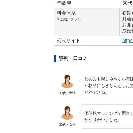
年齢層
30
料金体系
初期
月会
※ご紹介プラン
お見
成婚
公式サイト
http
評判・口コミ
どの方も親しみやすい雰
性格的にもきちんとした
とができる。
30代／女性
価値観マッチングで面会
かなり合いました。
30代／女性