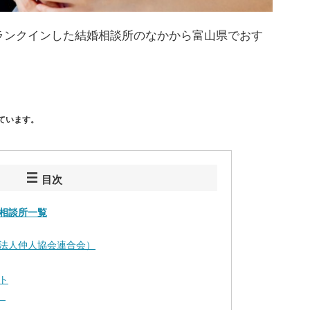
ランクインした結婚相談所のなかから富山県でおす
ています。
目次
相談所一覧
法人仲人協会連合会）
ト
）