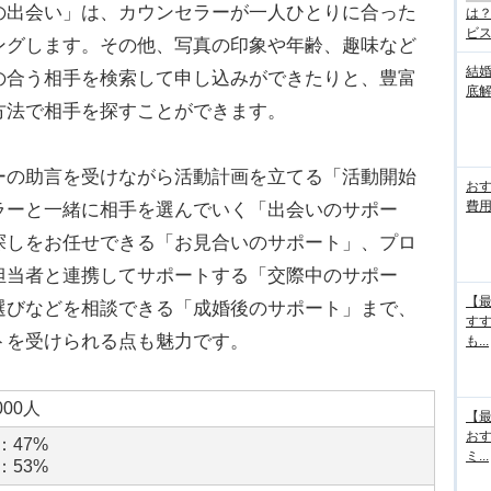
の出会い」は、カウンセラーが一人ひとりに合った
は
ビス.
ングします。その他、写真の印象や年齢、趣味など
結
の合う相手を検索して申し込みができたりと、豊富
底
方法で相手を探すことができます。
ーの助言を受けながら活動計画を立てる「活動開始
お
費用
ラーと一緒に相手を選んでいく「出会いのサポー
探しをお任せできる「お見合いのサポート」、プロ
担当者と連携してサポートする「交際中のサポー
【最
選びなどを相談できる「成婚後のサポート」まで、
す
トを受けられる点も魅力です。
も...
000人
【最
お
：47%
ミ...
：53%