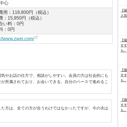
代中心
【最
費用：118,800円（税込）
人気
費：15,950円（税込）
合い料：0円
料：0円
s://www.zwei.com/
【最
す
も...
【最
囲気やお話の仕方で、相談がしやすい。会員の方は社会的にも
す
も...
方が所属されており、お会いできる。自分のペースで進めるこ
【最
す
した方は、全ての方が合うわけではなかったですが、今の夫は
も...