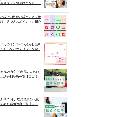
？料金プランや成婚率などサー
..
婚相談所の料金相場と内訳を徹
解説！選び方のポイントも紹介
すすめのオンライン結婚相談所
が安いなどのメリットを解...
新2026年】兵庫県の人気お
すめ結婚相談所一覧【口コミ
新2026年】鹿児島県の人気
すすめ結婚相談所一覧【口コ