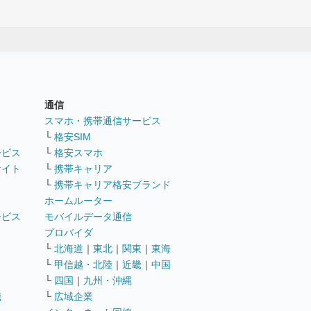
通信
ト
スマホ・携帯通信サービス
└
格安SIM
ービス
└
格安スマホ
サイト
└
携帯キャリア
└
携帯キャリア格安ブランド
ホームルーター
ービス
モバイルデータ通信
ト
プロバイダ
└
北海道
｜
東北
｜
関東
｜
東海
└
甲信越・北陸
｜
近畿
｜
中国
└
四国
｜
九州・沖縄
職
└
広域企業