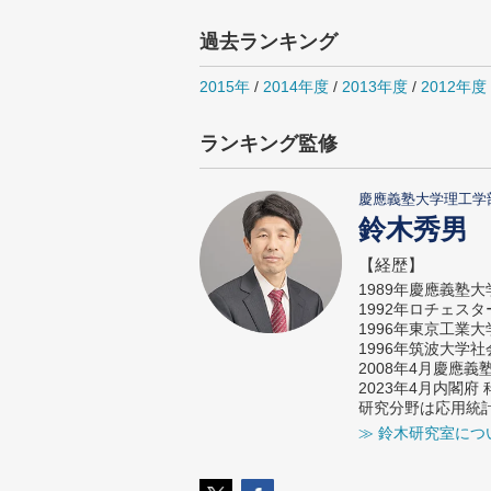
過去ランキング
2015年
/
2014年度
/
2013年度
/
2012年度
ランキング監修
慶應義塾大学理工学
鈴木秀男
【経歴】
1989年慶應義塾
1992年ロチェス
1996年東京工業
1996年筑波大学
2008年4月慶應
2023年4月内閣
研究分野は応用統
≫ 鈴木研究室につ