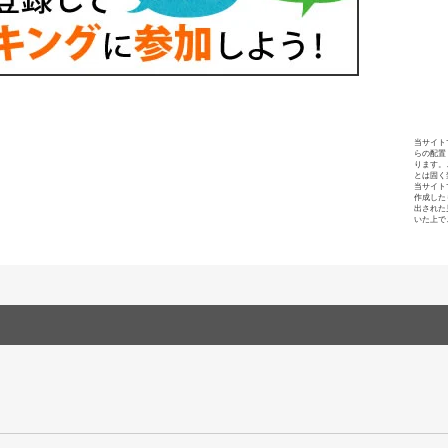
当サイト
らの配置
ります。
とは固く
当サイト
作成した
出された
いた上で