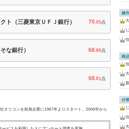
操
70
レクト（三菱東京ＵＦＪ銀行）
.05
点
68
りそな銀行）
.88
点
商
68
ト
.81
点
付
オリコンを前身企業に1967年よりスタート。2006年から
サービスを利用した
人にアンケート調査を実施。