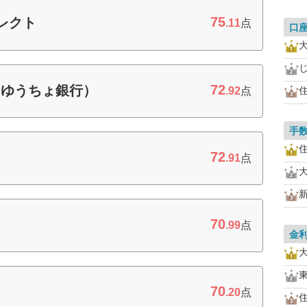
75
レクト
.11
点
口
72
（ゆうちょ銀行）
.92
点
手
72
.91
点
70
.99
点
金
70
.20
点