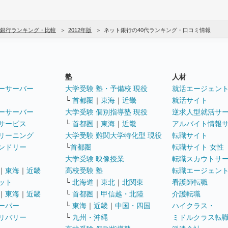
銀行ランキング・比較
2012年版
ネット銀行の40代ランキング・口コミ情報
塾
人材
ーサーバー
大学受験 塾・予備校 現役
就活エージェン
└
首都圏
｜
東海
｜
近畿
就活サイト
ーサーバー
大学受験 個別指導塾 現役
逆求人型就活サ
サービス
└
首都圏
｜
東海
｜
近畿
アルバイト情報
リーニング
大学受験 難関大学特化型 現役
転職サイト
ンドリー
└
首都圏
転職サイト 女性
大学受験 映像授業
転職スカウトサ
｜
東海
｜
近畿
高校受験 塾
転職エージェン
ット
└
北海道
｜
東北
｜
北関東
看護師転職
｜
東海
｜
近畿
└
首都圏
｜
甲信越・北陸
介護転職
ーパー
└
東海
｜
近畿
｜
中国・四国
ハイクラス・
リバリー
└
九州・沖縄
ミドルクラス転