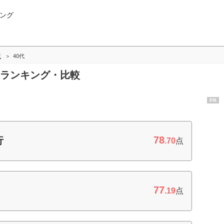
ング
版
40代
0代ランキング・比較
PR
78
行
.70
点
77
.19
点