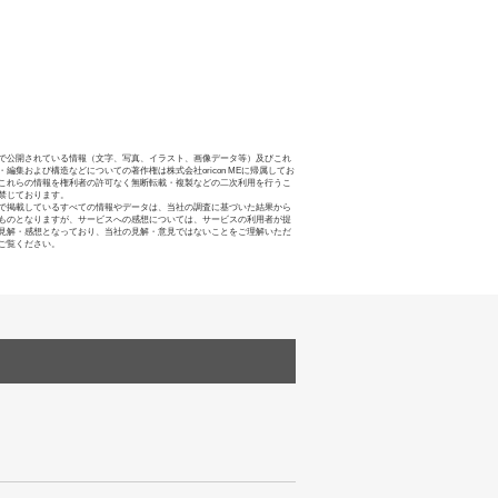
で公開されている情報（文字、写真、イラスト、画像データ等）及びこれ
・編集および構造などについての著作権は株式会社oricon MEに帰属してお
これらの情報を権利者の許可なく無断転載・複製などの二次利用を行うこ
禁じております。
で掲載しているすべての情報やデータは、当社の調査に基づいた結果から
ものとなりますが、サービスへの感想については、サービスの利用者が提
見解・感想となっており、当社の見解・意見ではないことをご理解いただ
ご覧ください。