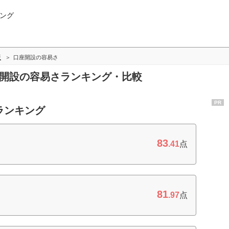
ング
版
口座開設の容易さ
座開設の容易さランキング・比較
PR
ランキング
83
.41
点
81
.97
点