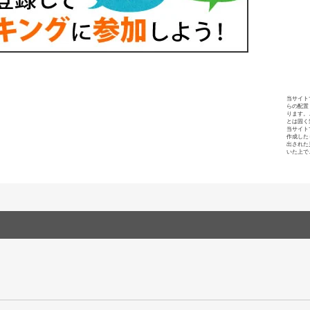
当サイト
らの配置
ります。
とは固く
当サイト
作成した
出された
いた上で