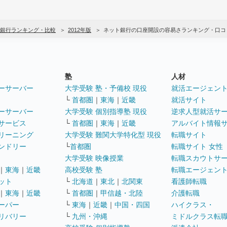
銀行ランキング・比較
2012年版
ネット銀行の口座開設の容易さランキング・口コ
塾
人材
ーサーバー
大学受験 塾・予備校 現役
就活エージェン
└
首都圏
｜
東海
｜
近畿
就活サイト
ーサーバー
大学受験 個別指導塾 現役
逆求人型就活サ
サービス
└
首都圏
｜
東海
｜
近畿
アルバイト情報
リーニング
大学受験 難関大学特化型 現役
転職サイト
ンドリー
└
首都圏
転職サイト 女性
大学受験 映像授業
転職スカウトサ
｜
東海
｜
近畿
高校受験 塾
転職エージェン
ット
└
北海道
｜
東北
｜
北関東
看護師転職
｜
東海
｜
近畿
└
首都圏
｜
甲信越・北陸
介護転職
ーパー
└
東海
｜
近畿
｜
中国・四国
ハイクラス・
リバリー
└
九州・沖縄
ミドルクラス転