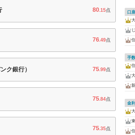
80
行
.15
点
口
76
.49
点
手
75
バンク銀行）
.99
点
75
.84
点
金
75
.35
点