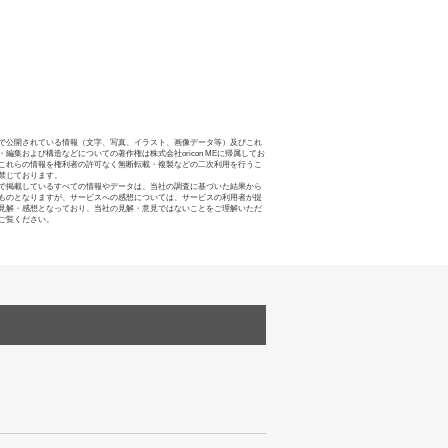
で公開されている情報（文字、写真、イラスト、画像データ等）及びこれ
・編集および構造などについての著作権は株式会社oricon MEに帰属してお
これらの情報を権利者の許可なく無断転載・複製などの二次利用を行うこ
禁じております。
で掲載しているすべての情報やデータは、当社の調査に基づいた結果から
ものとなりますが、サービスへの感想については、サービスの利用者が提
見解・感想となっており、当社の見解・意見ではないことをご理解いただ
ご覧ください。