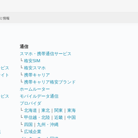
ミ情報
通信
ト
スマホ・携帯通信サービス
└
格安SIM
ービス
└
格安スマホ
サイト
└
携帯キャリア
└
携帯キャリア格安ブランド
ホームルーター
ービス
モバイルデータ通信
ト
プロバイダ
└
北海道
｜
東北
｜
関東
｜
東海
└
甲信越・北陸
｜
近畿
｜
中国
└
四国
｜
九州・沖縄
職
└
広域企業