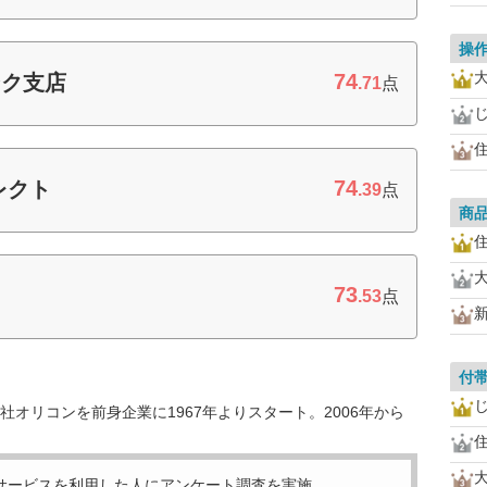
操
74
ンク支店
.71
点
74
レクト
.39
点
商
73
ト
.53
点
付
オリコンを前身企業に1967年よりスタート。2006年から
サービスを利用した
人にアンケート調査を実施。