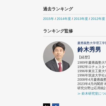
過去ランキング
2015年
/
2014年度
/
2013年度
/
2012年度
ランキング監修
慶應義塾大学理工学
鈴木秀男
【経歴】
1989年慶應義塾
1992年ロチェス
1996年東京工業
1996年筑波大学
2008年4月慶應
2023年4月内閣
研究分野は応用統
≫ 鈴木研究室につ