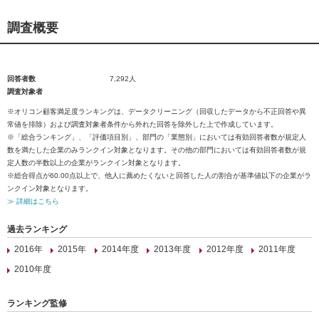
調査概要
回答者数
7,292人
調査対象者
※オリコン顧客満足度ランキングは、データクリーニング（回収したデータから不正回答や異
常値を排除）および調査対象者条件から外れた回答を除外した上で作成しています。
※「総合ランキング」、「評価項目別」、部門の「業態別」においては有効回答者数が規定人
数を満たした企業のみランクイン対象となります。その他の部門においては有効回答者数が規
定人数の半数以上の企業がランクイン対象となります。
※総合得点が60.00点以上で、他人に薦めたくないと回答した人の割合が基準値以下の企業がラ
ンクイン対象となります。
≫ 詳細はこちら
過去ランキング
2016年
2015年
2014年度
2013年度
2012年度
2011年度
2010年度
ランキング監修