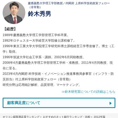
慶應義塾大学理工学部教授／内閣府 上席科学技術政策フェロー
（非常勤）
鈴木秀男
【経歴】
1989年慶應義塾大学理工学部管理工学科卒業。
1992年ロチェスター大学経営大学院修士課程修了。
1996年東京工業大学大学院理工学研究科博士課程経営工学専攻修了。博士（工
学）取得。
1996年筑波大学社会工学系・講師。2002年6月同助教授。
2008年4月慶應義塾大学理工学部管理工学科・准教授。2011年4月同教授、現
在に至る。
2023年4月内閣府 科学技術・イノベーション推進事務局参事官（インフラ・防
災担当）付上席科学技術政策フェロー（非常勤）
研究分野は応用統計解析、品質管理、マーケティング。
≫鈴木研究室についての詳細はこちら
顧客満足度について
オリコン顧客満足度ランキング
おすすめのネット銀行ランキング・比較
2012年版