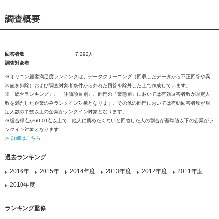
調査概要
回答者数
7,292人
調査対象者
※オリコン顧客満足度ランキングは、データクリーニング（回収したデータから不正回答や異
常値を排除）および調査対象者条件から外れた回答を除外した上で作成しています。
※「総合ランキング」、「評価項目別」、部門の「業態別」においては有効回答者数が規定人
数を満たした企業のみランクイン対象となります。その他の部門においては有効回答者数が規
定人数の半数以上の企業がランクイン対象となります。
※総合得点が60.00点以上で、他人に薦めたくないと回答した人の割合が基準値以下の企業がラ
ンクイン対象となります。
≫ 詳細はこちら
過去ランキング
2016年
2015年
2014年度
2013年度
2012年度
2011年度
2010年度
ランキング監修