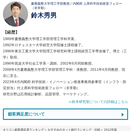
慶應義塾大学理工学部教授／内閣府 上席科学技術政策フェロー
（非常勤）
鈴木秀男
【経歴】
1989年慶應義塾大学理工学部管理工学科卒業。
1992年ロチェスター大学経営大学院修士課程修了。
1996年東京工業大学大学院理工学研究科博士課程経営工学専攻修了。博士（工
学）取得。
1996年筑波大学社会工学系・講師。2002年6月同助教授。
2008年4月慶應義塾大学理工学部管理工学科・准教授。2011年4月同教授、現
在に至る。
2023年4月内閣府 科学技術・イノベーション推進事務局参事官（インフラ・防
災担当）付上席科学技術政策フェロー（非常勤）
研究分野は応用統計解析、品質管理、マーケティング。
≫鈴木研究室についての詳細はこちら
顧客満足度について
オリコン顧客満足度ランキング
おすすめのネット銀行ランキング・比較
2012年版