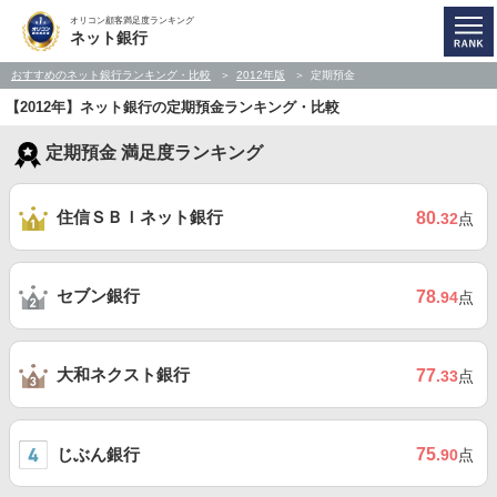
オリコン顧客満足度ランキング
ネット銀行
おすすめのネット銀行ランキング・比較
2012年版
定期預金
【2012年】ネット銀行の定期預金ランキング・比較
定期預金 満足度ランキング
住信ＳＢＩネット銀行
80
.32
点
セブン銀行
78
.94
点
大和ネクスト銀行
77
.33
点
じぶん銀行
75
.90
点