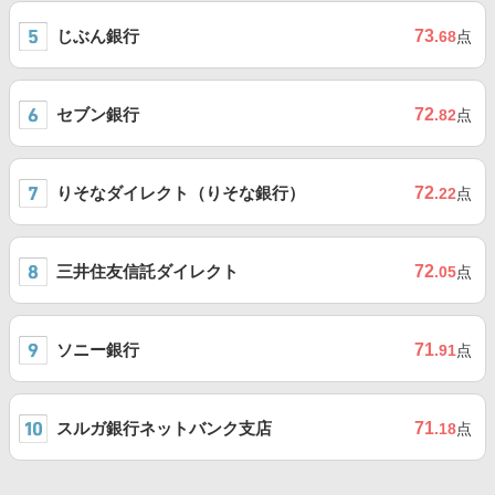
じぶん銀行
73
.68
点
セブン銀行
72
.82
点
りそなダイレクト（りそな銀行）
72
.22
点
三井住友信託ダイレクト
72
.05
点
ソニー銀行
71
.91
点
スルガ銀行ネットバンク支店
71
.18
点