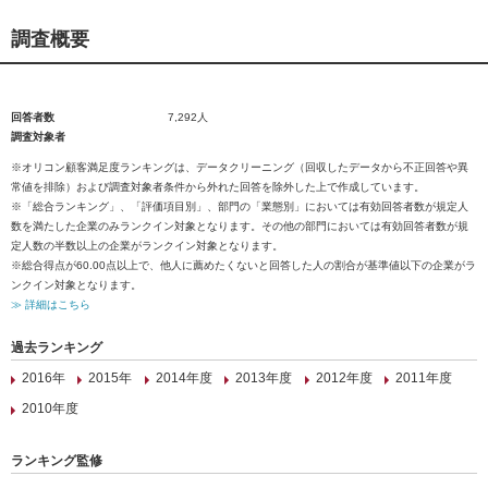
調査概要
回答者数
7,292人
調査対象者
※オリコン顧客満足度ランキングは、データクリーニング（回収したデータから不正回答や異
常値を排除）および調査対象者条件から外れた回答を除外した上で作成しています。
※「総合ランキング」、「評価項目別」、部門の「業態別」においては有効回答者数が規定人
数を満たした企業のみランクイン対象となります。その他の部門においては有効回答者数が規
定人数の半数以上の企業がランクイン対象となります。
※総合得点が60.00点以上で、他人に薦めたくないと回答した人の割合が基準値以下の企業がラ
ンクイン対象となります。
≫ 詳細はこちら
過去ランキング
2016年
2015年
2014年度
2013年度
2012年度
2011年度
2010年度
ランキング監修