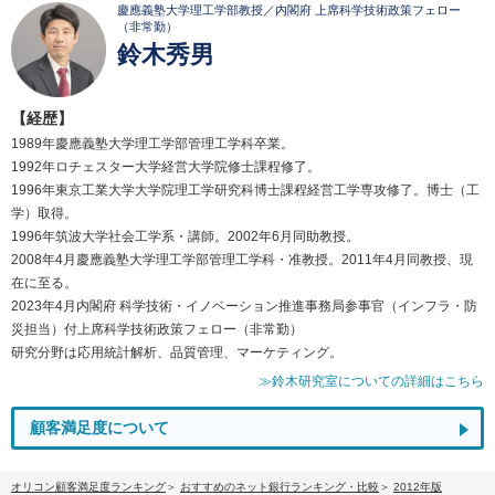
慶應義塾大学理工学部教授／内閣府 上席科学技術政策フェロー
（非常勤）
鈴木秀男
【経歴】
1989年慶應義塾大学理工学部管理工学科卒業。
1992年ロチェスター大学経営大学院修士課程修了。
1996年東京工業大学大学院理工学研究科博士課程経営工学専攻修了。博士（工
学）取得。
1996年筑波大学社会工学系・講師。2002年6月同助教授。
2008年4月慶應義塾大学理工学部管理工学科・准教授。2011年4月同教授、現
在に至る。
2023年4月内閣府 科学技術・イノベーション推進事務局参事官（インフラ・防
災担当）付上席科学技術政策フェロー（非常勤）
研究分野は応用統計解析、品質管理、マーケティング。
≫鈴木研究室についての詳細はこちら
顧客満足度について
オリコン顧客満足度ランキング
おすすめのネット銀行ランキング・比較
2012年版