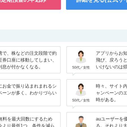
携で、株などの注文段階で約
アプリからお知
証券口座に移動してしまい、
飛び、戻ろう
利息が付かなくなる。
いけないのは
50代／女性
にお金で振り込まれまれるシ
時々、サイト
ペーンが多く、わかりづらい
ャンペーンの
時がある。
50代／女性
M無料を最大回数にするため
auユーザーを
今より最低1つ、条件を減ら
る。それより