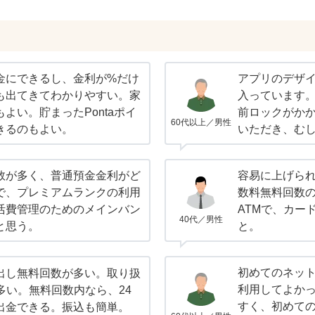
金にできるし、金利が%だけ
アプリのデザ
も出てきてわかりやすい。家
入っています
よい。貯まったPontaポイ
前ロックがか
60代以上／男性
きるのもよい。
いただき、む
数が多く、普通預金金利がど
容易に上げら
で、プレミアムランクの利用
数料無料回数
活費管理のためのメインバン
ATMで、カー
40代／男性
と思う。
と。
初めてのネッ
出し無料回数が多い。取り扱
利用してよか
多い。無料回数内なら、24
すく、初めて
出金できる。振込も簡単。