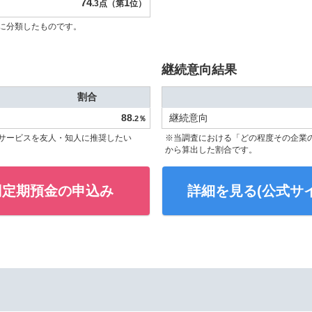
74
1
.3点（第
位）
に分類したものです。
継続意向結果
割合
88
継続意向
.2％
サービスを友人・知人に推奨したい
※当調査における「どの程度その企業
から算出した割合です。
円定期預金の申込み
詳細を見る(公式サイ