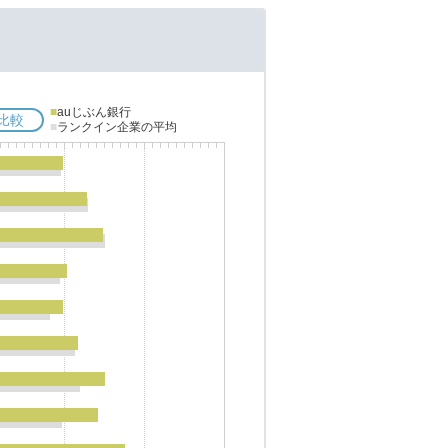
■
auじぶん銀行
比較
■
ランクイン企業の平均