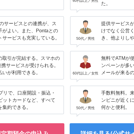
60代以上／男性
た。
の他のサービスとの連携が、ス
提供サービス
がよい。また、Pontaとの
けでなく公営
トサービスも充実している。
き、他よりし
50代／男性
の取引が完結する。スマホの
無料でATMが
との連携サービスが受けられる。
ンペーンが多い
払いが利用できる。
メールが来る
60代以上／女性
アプリで、口座開設・振込・
手数料無料。
デビットカードなど、すべて
ンビニが近くに
を集約できる。
何かと便利。
50代／男性
円定期預金の申込み
詳細を見る(公式サイ