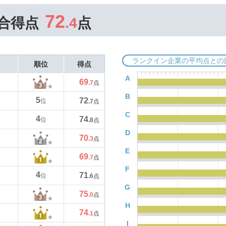
72
合得点
.4
点
ランクイン企業の平均点との
順位
得点
A
69
.7
点
B
5
72
位
.7
点
C
4
74
位
.8
点
D
70
.3
点
E
69
.7
点
F
4
71
位
.6
点
G
75
.0
点
H
74
.1
点
I