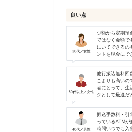
良い点
少額から定期預
ではなく金額で
にいてできるのも
30代／女性
ントを現金にで
他行振込無料回
こよりも高いの
者にとって、生
60代以上／女性
クとして最適だ
振込手数料・引
っているATMが
時間いつでも入
40代／男性