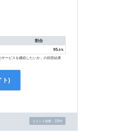
割合
95
.8％
のサービスを継続したいか」の回答結果
ト)
18
コメント総数：
件