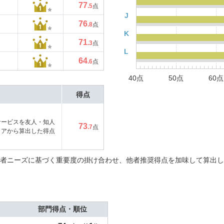
77
.5
点
J
76
.8
点
K
71
.3
点
L
64
.6
点
40点
50点
60点
得点
サービスを友人・知人
73
.7
点
コアから算出した得点
者ニーズに基づく重要度の掛け合わせ、他者推奨得点を加味して算出し
部門得点・順位