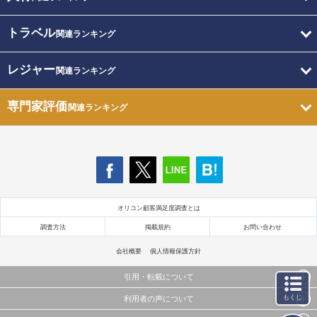
トラベル
関連ランキング
レジャー
関連ランキング
専門家評価
関連ランキング
オリコン顧客満足度調査とは
調査方法
掲載規約
お問い合わせ
会社概要
個人情報保護方針
引用・転載について
もくじ
利用者の声について
当サイトで公開されている情報（文字、写真、イラスト、画像データ等）及びこれらの配置・
編集および構造などについての著作権は株式会社oricon MEに帰属しております。