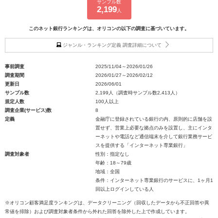
サンプル数
2,199
人
このネット銀行ランキングは、オリコンの以下の調査に基づいています。
ジャンル・ランキング定義 調査詳細について
事前調査
2025/11/04～2026/01/26
調査期間
2026/01/27～2026/02/12
更新日
2026/06/01
サンプル数
2,199人（調査時サンプル数2,413人）
規定人数
100人以上
調査企業(サービス)数
8
定義
金融庁に登録されている銀行の内、原則的に店舗を設
置せず、営業上必要な拠点のみを設置し、主にインタ
ーネットや電話など通信端末を介して銀行業務サービ
スを提供する「インターネット専業銀行」
調査対象者
性別：指定なし
年齢：18～79歳
地域：全国
条件：インターネット専業銀行のサービスに、1ヶ月1
回以上ログインしている人
※オリコン顧客満足度ランキングは、データクリーニング（回収したデータから不正回答や異
常値を排除）および調査対象者条件から外れた回答を除外した上で作成しています。