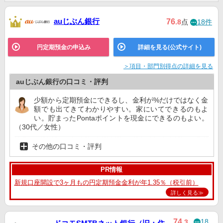
auじぶん銀行
76
.8
点
18件
円定期預金の申込み
詳細を見る(公式サイト)
＞項目・部門別得点の詳細を見る
auじぶん銀行の口コミ・評判
少額から定期預金にできるし、金利が%だけではなく金
額でも出てきてわかりやすい。家にいてできるのもよ
い。貯まったPontaポイントを現金にできるのもよい。
（30代／女性）
その他の口コミ・評判
PR情報
新規口座開設で3ヶ月もの円定期預金金利が年1.35％（税引前）
詳しく見る≫
18
74
.3