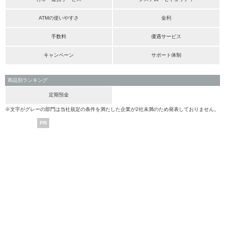
ATMの使いやすさ
金利
手数料
優遇サービス
キャンペーン
サポート体制
商品別ランキング
定期預金
※文字がグレーの部門は当社規定の条件を満たした企業が2社未満のため発表しておりません。
PR