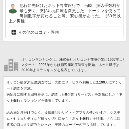
他行に先駆けたネット専業銀行で、当時、振込手数料が
最も安く、支払い元口座を変更した。トークンを使って
毎回数字が変わること等、安心感があった。（60代以
上／男性）
その他の口コミ・評判
オリコンランキングは、株式会社オリコンを前身企業に1967年より
スタート。2006年からは顧客満足度調査を開始。ネット銀行は、
2010年よりランキングを発表しています。
オリコン顧客満足度調査では、実際にサービスを利用した
2,199
人にアンケ
ート調査を実施。
満足度に関する回答を基に、調査した
8
企業（サービス）を対象にした「
ネ
ット銀行
」ランキングを発表しています。
総合満足度だけでなく、提供商品やサイト・アプリの使いやすさ、システ
ム・セキュリティなど様々な切り口から「
ネット銀行
」を評価。さらに回
答者の口コミや評判といった、実際のユーザーの声も掲載しています。