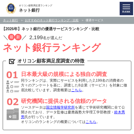
オリコン顧客満足度ランキング
ネット銀行
ネット銀行
おすすめのネット銀行ランキング・比較
優遇サービス
【2026年】ネット銀行の優遇サービスランキング・比較
／
／
2,199
最
新
名が選んだ
ネット銀行ランキング
オリコン顧客満足度調査の特徴
日本最大級の規模による独自の調査
同ランキングは、実際にサービスを利用した2,199名の消費者の
方々のアンケートを基に、調査した8企業（サービス）を対象に徹
底比較しています。調査概要は
こちら
。
研究機関に提供される信頼のデータ
ソースデータは
国立情報学研究所
を通じて学術研究機関に全て公
開されており、データ監修は慶應義塾大学理工学部教授・
鈴木秀
男
氏が行っています。
オリコンのランキングの概要については
こちら
。