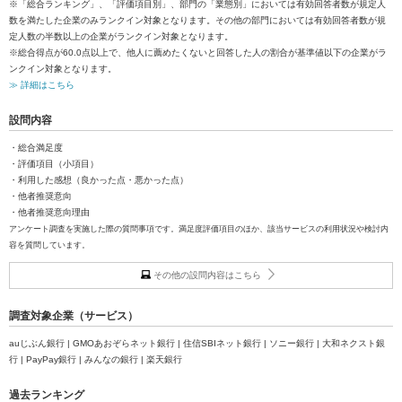
※「総合ランキング」、「評価項目別」、部門の「業態別」においては有効回答者数が規定人
数を満たした企業のみランクイン対象となります。その他の部門においては有効回答者数が規
定人数の半数以上の企業がランクイン対象となります。
※総合得点が60.0点以上で、他人に薦めたくないと回答した人の割合が基準値以下の企業がラ
ンクイン対象となります。
≫ 詳細はこちら
設問内容
・総合満足度
・評価項目（小項目）
・利用した感想（良かった点・悪かった点）
・他者推奨意向
・他者推奨意向理由
アンケート調査を実施した際の質問事項です。満足度評価項目のほか、該当サービスの利用状況や検討内
容を質問しています。
その他の設問内容はこちら
調査対象企業（サービス）
auじぶん銀行 | GMOあおぞらネット銀行 | 住信SBIネット銀行 | ソニー銀行 | 大和ネクスト銀
行 | PayPay銀行 | みんなの銀行 | 楽天銀行
過去ランキング