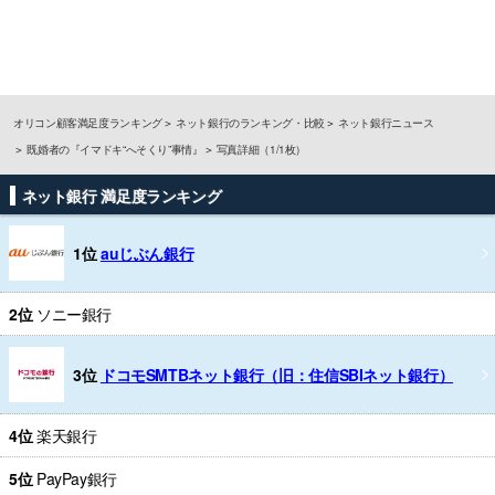
オリコン顧客満足度ランキング
ネット銀行のランキング・比較
ネット銀行ニュース
既婚者の『イマドキ“へそくり”事情』
写真詳細（1/1枚）
ネット銀行 満足度ランキング
1位
auじぶん銀行
2位
ソニー銀行
3位
ドコモSMTBネット銀行（旧：住信SBIネット銀行）
4位
楽天銀行
5位
PayPay銀行