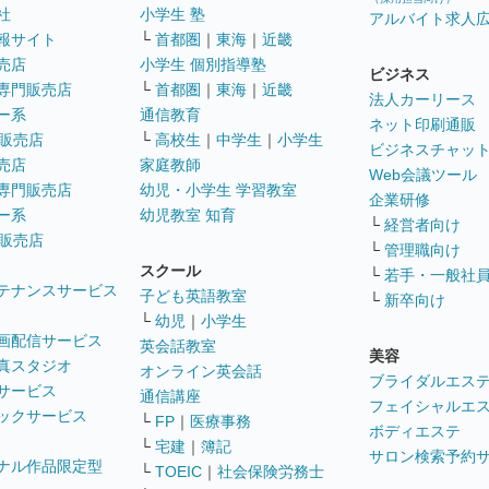
社
小学生 塾
アルバイト求人
報サイト
└
首都圏
｜
東海
｜
近畿
売店
小学生 個別指導塾
ビジネス
専門販売店
└
首都圏
｜
東海
｜
近畿
法人カーリース
ー系
通信教育
ネット印刷通販
販売店
└
高校生
｜
中学生
｜
小学生
ビジネスチャッ
売店
家庭教師
Web会議ツール
専門販売店
幼児・小学生 学習教室
企業研修
ー系
幼児教室 知育
└
経営者向け
販売店
└
管理職向け
スクール
└
若手・一般社
テナンスサービス
子ども英語教室
└
新卒向け
└
幼児
｜
小学生
画配信サービス
英会話教室
美容
真スタジオ
オンライン英会話
ブライダルエス
サービス
通信講座
フェイシャルエ
ックサービス
└
FP
｜
医療事務
ボディエステ
└
宅建
｜
簿記
サロン検索予約
ナル作品限定型
└
TOEIC
｜
社会保険労務士