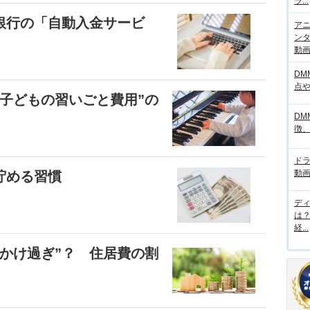
ラ...
銀行の「自動入金サービ
アニ
ンタ
動画サ
DM
点
子どもの習いごと費用”の
DM
徴
ド
動画
貯める習慣
デ
は
経...
かけ過ぎ”？ 住居費の割