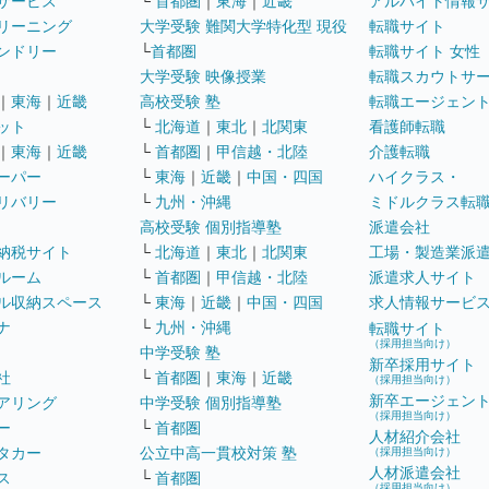
サービス
└
首都圏
｜
東海
｜
近畿
アルバイト情報
リーニング
大学受験 難関大学特化型 現役
転職サイト
ンドリー
└
首都圏
転職サイト 女性
大学受験 映像授業
転職スカウトサ
｜
東海
｜
近畿
高校受験 塾
転職エージェン
ット
└
北海道
｜
東北
｜
北関東
看護師転職
｜
東海
｜
近畿
└
首都圏
｜
甲信越・北陸
介護転職
ーパー
└
東海
｜
近畿
｜
中国・四国
ハイクラス・
リバリー
└
九州・沖縄
ミドルクラス転
高校受験 個別指導塾
派遣会社
納税サイト
└
北海道
｜
東北
｜
北関東
工場・製造業派
ルーム
└
首都圏
｜
甲信越・北陸
派遣求人サイト
ル収納スペース
└
東海
｜
近畿
｜
中国・四国
求人情報サービ
ナ
└
九州・沖縄
転職サイト
（採用担当向け）
中学受験 塾
新卒採用サイト
社
└
首都圏
｜
東海
｜
近畿
（採用担当向け）
新卒エージェン
アリング
中学受験 個別指導塾
（採用担当向け）
ー
└
首都圏
人材紹介会社
タカー
公立中高一貫校対策 塾
（採用担当向け）
人材派遣会社
ス
└
首都圏
（採用担当向け）