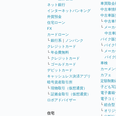
車買取会
ネット銀行
中古車情
インターネットバンキング
中古車販
外貨預金
└
中古車
住宅ローン
└
メーカ
FX
中古車
カードローン
バイク販
└
銀行系
｜
ノンバンク
└
バイク
クレジットカード
└
メーカ
└
年会費無料
バイク
└
クレジットカード
車検
└
ゴールドカード
カーメン
デビットカード
カフェ
キャッシュレス決済アプリ
定額制動
暗号資産取引所
子ども写
└
現物取引（仮想通貨）
電子書籍
└
証拠金取引（仮想通貨）
電子コミ
ロボアドバイザー
└
総合型
└
オリジ
住宅