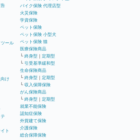
広告
バイク保険 代理店型
火災保険
学資保険
ペット保険
ペット保険 小型犬
ペット保険 猫
トツール
医療保険商品
└
終身型
｜
定期型
└
引受基準緩和型
生命保険商品
└
終身型
｜
定期型
員向け
└
収入保障保険
がん保険商品
└
終身型
｜
定期型
就業不能保険
テ
認知症保険
ステ
外貨建て保険
介護保険
サイト
総合保障保険