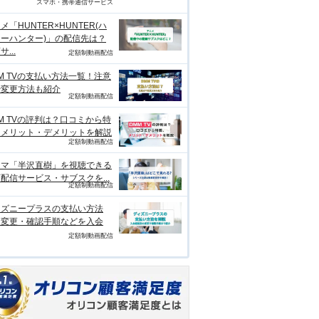
スマホ・携帯通信サービス
メ「HUNTER×HUNTER(ハ
ーハンター)」の配信先は？
...
定額制動画配信
M TVの支払い方法一覧！注意
や変更方法も紹介
定額制動画配信
M TVの評判は？口コミから特
、メリット・デメリットを解説
定額制動画配信
ラマ「半沢直樹」を視聴できる
配信サービス・サブスクを...
定額制動画配信
ィズニープラスの支払い方法
？変更・確認手順などを入会
定額制動画配信