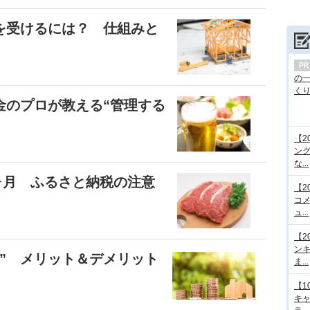
を受けるには？ 仕組みと
の
くり.
金のプロが教える“管理する
【2
ング
な...
1ヶ月 ふるさと納税の注意
【2
コメ
ュ...
【2
ンキ
” メリット＆デメリット
ま...
【1
キ