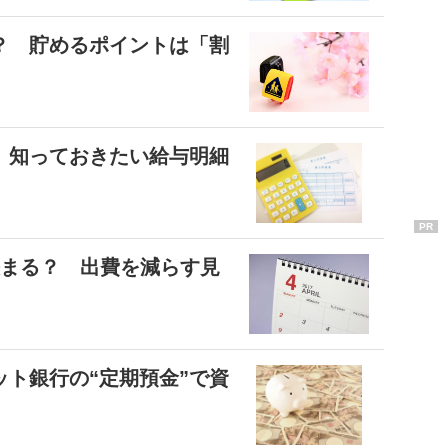
？ 貯めるポイントは「割
 知っておきたい給与明細
PR
決まる？ 出費を減らす見
ト銀行の“定期預金”で資