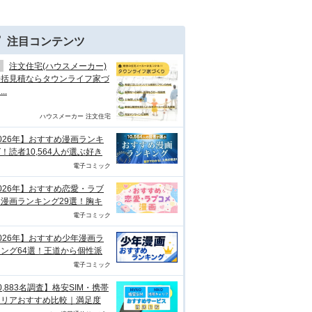
注目コンテンツ
注文住宅(ハウスメーカー)
一括見積ならタウンライフ家づ
..
ハウスメーカー 注文住宅
026年】おすすめ漫画ランキ
！読者10,564人が選ぶ好き
電子コミック
026年】おすすめ恋愛・ラブ
漫画ランキング29選！胸キ
電子コミック
026年】おすすめ少年漫画ラ
ング64選！王道から個性派
電子コミック
0,883名調査】格安SIM・携帯
ャリアおすすめ比較｜満足度