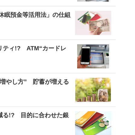
「休眠預金等活用法」の仕組
ティ!? ATM“カードレ
増やし方” 貯蓄が増える
減る!? 目的に合わせた銀