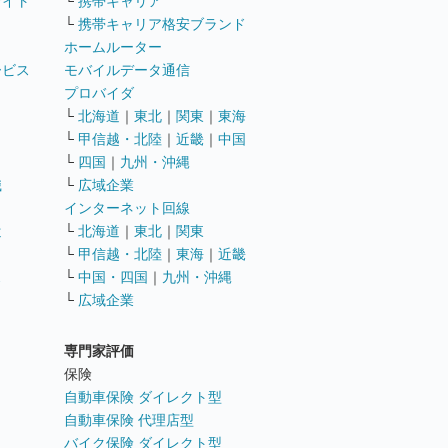
サイト
└
携帯キャリア
└
携帯キャリア格安ブランド
ホームルーター
ービス
モバイルデータ通信
ト
プロバイダ
└
北海道
｜
東北
｜
関東
｜
東海
└
甲信越・北陸
｜
近畿
｜
中国
└
四国
｜
九州・沖縄
職
└
広域企業
インターネット回線
遣
└
北海道
｜
東北
｜
関東
└
甲信越・北陸
｜
東海
｜
近畿
ス
└
中国・四国
｜
九州・沖縄
└
広域企業
専門家評価
ト
保険
自動車保険 ダイレクト型
自動車保険 代理店型
バイク保険 ダイレクト型