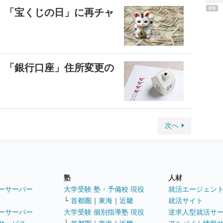
PR
 「宝くじの日」に再チャ
 「銀行口座」住所変更の
次へ
塾
人材
ーサーバー
大学受験 塾・予備校 現役
就活エージェン
└
首都圏
｜
東海
｜
近畿
就活サイト
ーサーバー
大学受験 個別指導塾 現役
逆求人型就活サ