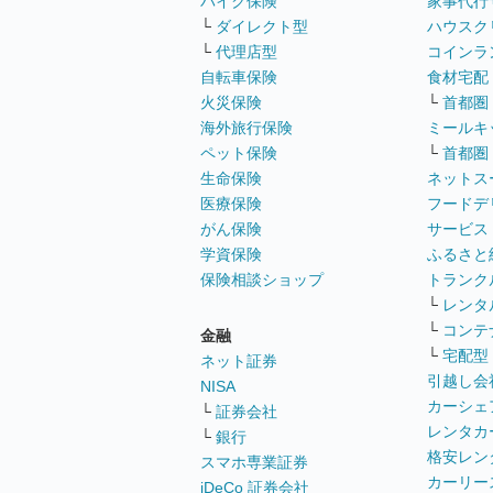
バイク保険
家事代行
└
ダイレクト型
ハウスク
└
代理店型
コインラ
自転車保険
食材宅配
火災保険
└
首都圏
海外旅行保険
ミールキ
ペット保険
└
首都圏
生命保険
ネットス
医療保険
フードデ
がん保険
サービス
学資保険
ふるさと
保険相談ショップ
トランク
└
レンタ
└
コンテ
金融
└
宅配型
ネット証券
引越し会
NISA
カーシェ
└
証券会社
レンタカ
└
銀行
格安レン
スマホ専業証券
カーリー
iDeCo 証券会社