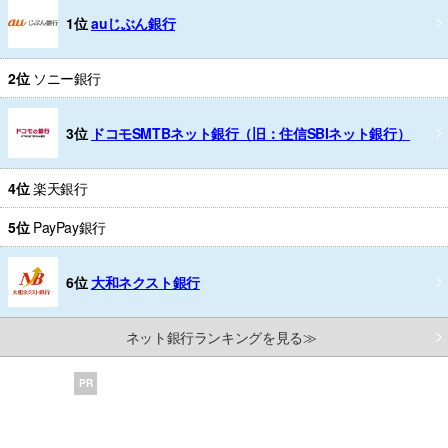
1位
auじぶん銀行
2位
ソニー銀行
3位
ドコモSMTBネット銀行（旧：住信SBIネット銀行）
4位
楽天銀行
5位
PayPay銀行
6位
大和ネクスト銀行
ネット銀行ランキングを見る≫
PR