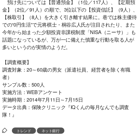
預け先については【普通預金】（1位／117人）、【定期預
金】（2位／91人）の順で、3位以下の【投資信託】（9人）、
【株取引】（8人）を大きく引き離す結果に。巷では株主優待
での“0円生活”で元将棋士・桐谷広人氏が注目されたり、また
今年から始まった少額投資非課税制度「NISA（ニーサ）」も
話題になっているが、万が一に備えた慎重な行動を取る人が
多いというのが実情のようだ。
【調査概要】
調査対象：20～60歳の男女（派遣社員、経営者を除く有職
者）
サンプル数：500人
実施方法：WEBアンケート
実施時期：2014年7月11日～7月15日
データ出典：保険クリニック『IQくんの毎月なんでも調査
隊！』
トレンド
ネット銀行