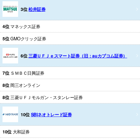
3位
松井証券
4位
マネックス証券
5位
GMOクリック証券
6位
三菱ＵＦＪｅスマート証券（旧：auカブコム証券）
7位
ＳＭＢＣ日興証券
8位
岡三オンライン
8位
三菱ＵＦＪモルガン・スタンレー証券
10位
SBIネオトレード証券
10位
大和証券