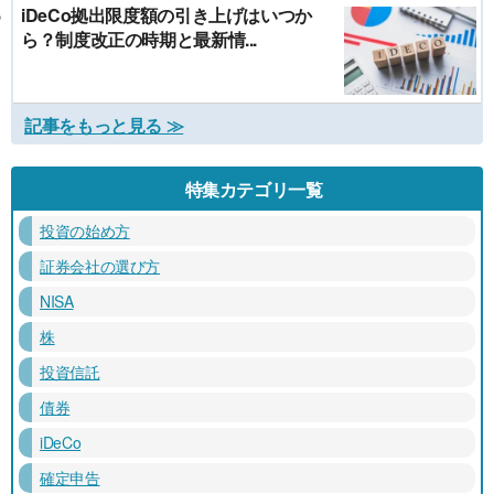
iDeCo拠出限度額の引き上げはいつか
ら？制度改正の時期と最新情...
記事をもっと見る ≫
特集カテゴリ一覧
投資の始め方
証券会社の選び方
NISA
株
投資信託
債券
iDeCo
確定申告