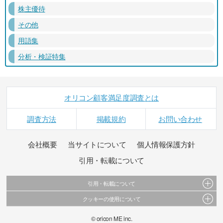
株主優待
その他
用語集
分析・検証特集
オリコン顧客満足度調査とは
調査方法
掲載規約
お問い合わせ
会社概要
当サイトについて
個人情報保護方針
引用・転載について
引用・転載について
クッキーの使用について
当サイトで公開されている情報（文字、写真、イラスト、画像データ等）及びこれらの配
置・編集および構造などについての著作権は株式会社oricon MEに帰属しております。
このサイトでは Cookie を使用して、ユーザーに合わせたコンテンツや広告の表示、ソーシャ
© oricon ME inc.
これらの情報を権利者の許可なく無断転載・複製などの二次利用を行うことは固く禁じてお