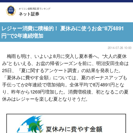
オリコン顧客満足度ランキング
ネット証券
レジャー消費に積極的！ 夏休みに使うお金“8万4891
円”で2年連続増加
2014-07-26 10:00
梅雨も明け、いよいよ8月に突入し夏本番へ。“大人の夏休
み”ともいえる、お盆の帰省シーズンを前に、明治安田生命は
25日、『夏に関するアンケート調査』の結果を発表した。
「夏休みに費やす金額」については、夏のボーナスアップも
手伝ってか2年連続で増加傾向。全体平均で8万4891円とな
り、昨年から1269円増加した。消費増税後、初となるこの夏
休みはレジャーを楽しむ夏となりそうだ。