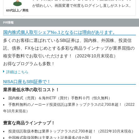
が煩わしい。画面変遷で何度もログインし直しがストレス。
60代以上／男性
PR情報
国内株式個人取引シェアNo.1となるには理由があります。
多くのお客様に選ばれているSBI証券は、国内株、外国株、投資信
託、債券、FXをはじめとする多彩な商品ラインナップが業界屈指の
格安手数料でお取引いただけます！（2022年10月末現在）
お得なプログラムも多数！
詳細はこちら
NISA口座もSBI証券で！
業界最低水準の取引コスト！
国内株式（売買）＆海外ETF（買付）手数料０円（恒久無料）
手数料無料のノーロード投資信託は業界トップクラスの2,700本超！（2022
年10月末現在）
豊富な商品ラインナップ！
投資信託取扱本数は業界トップクラスの2,700本超！（2022年10月末現在）
外国株式取扱国数は主要ネット証券最多の9カ国！