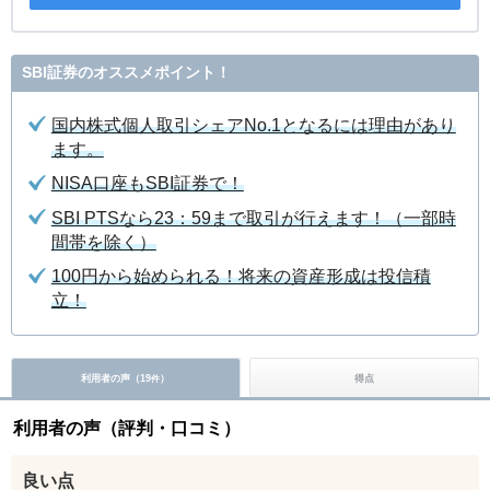
SBI証券のオススメポイント！
国内株式個人取引シェアNo.1となるには理由があり
ます。
NISA口座もSBI証券で！
SBI PTSなら23：59まで取引が行えます！（一部時
間帯を除く）
100円から始められる！将来の資産形成は投信積
立！
利用者の声（
19
）
得点
件
利用者の声（評判・口コミ）
良い点