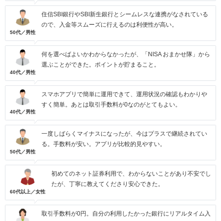
住信SBI銀行やSBI新生銀行とシームレスな連携がなされている
ので、入金等スムーズに行えるのは利便性が高い。
50代／男性
何を選べばよいかわからなかったが、「NISA おまかせ隊」から
選ぶことができた。ポイントが貯まること。
40代／男性
スマホアプリで簡単に運用できて、運用状況の確認もわかりや
すく簡単。あとは取引手数料が0なのがとてもよい。
40代／男性
一度しばらくマイナスになったが、今はプラスで継続されてい
る。手数料が安い。アプリが比較的見やすい。
50代／男性
初めてのネット証券利用で、わからないことがあり不安でし
たが、丁寧に教えてくださり安心できた。
60代以上／女性
取引手数料が0円。自分の利用したかった銀行にリアルタイム入