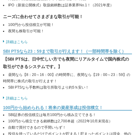
IPO（新規公開株式）取扱銘柄数は証券業界No.1！（2021年度）
ニーズに合わせてさまざまな取引が可能！
100円から投信積立が可能！
夜間も株取引が可能！
詳細はこちら
SBI PTSなら23：59まで取引が行えます！（一部時間帯を除く）
【SBI PTSは、日中忙しい方でも夜間にリアルタイムで国内株式の
取引ができるシステムです。】
昼間なら【8：20～16：00】の時間帯に、夜間なら【19：00～23：59】の
時間帯に株式の取引が行えます！
SBI PTSなら手数料は取引所取引より約5％安い！
詳細はこちら
100円から始められる！将来の資産形成は投信積立！
SBI証券の投信積立は毎月100円から積み立てできる！
100円から積立できる銘柄数は2,700本超（2022年10月末現在）
自動で買付できるので手間いらず！
投信を持っているだけでポイントが貯まる！貯まったポイントは現金、他の