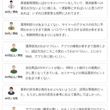
新規顧客開拓にばかりキャンペーンをしていて、既存顧客への
還元が少ないように感じる。一度顧客にすればいいと思うので
40代／男性
あれば、いずれ口座変更も視野に入れてます。
運用利回りがあまりよくない。サイトへのアクセスの仕方に手
間がかかりすぎて面倒（パスワード等入力する項目が多すぎる
50代／男性
し、制限時間があまりにも短すぎ）。
運用状況がわかりづらい。アプリの種類が多すぎて面倒くさ
い。認証方法がころころ変わってわかりづらい。とにかく
60代以上／男性
Web、アプリ共に使いにくい。
自社商品のVポイントが低い。SBIネット銀行との連携が、
少し悪くなってきている。セミナーなどの商品選択のヒント
60代以上／男性
があまり多くない。
最初の担当者が責任をかぶらないようにか、説明が客観的だっ
た。もう少し自分の意見を参考に伝えて案内してほしかった。
40代／女性
アプリの使い勝手が悪い。セキュリティ強化対策でログイン