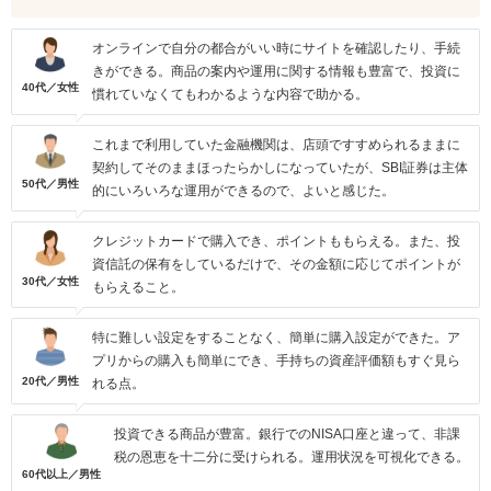
オンラインで自分の都合がいい時にサイトを確認したり、手続
きができる。商品の案内や運用に関する情報も豊富で、投資に
40代／女性
慣れていなくてもわかるような内容で助かる。
これまで利用していた金融機関は、店頭ですすめられるままに
契約してそのままほったらかしになっていたが、SBI証券は主体
50代／男性
的にいろいろな運用ができるので、よいと感じた。
クレジットカードで購入でき、ポイントももらえる。また、投
資信託の保有をしているだけで、その金額に応じてポイントが
30代／女性
もらえること。
特に難しい設定をすることなく、簡単に購入設定ができた。ア
プリからの購入も簡単にでき、手持ちの資産評価額もすぐ見ら
20代／男性
れる点。
投資できる商品が豊富。銀行でのNISA口座と違って、非課
税の恩恵を十二分に受けられる。運用状況を可視化できる。
60代以上／男性