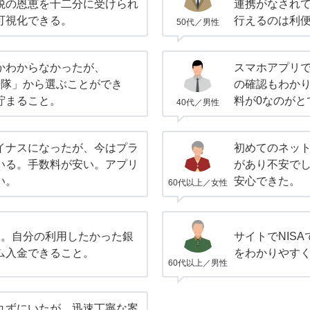
税の恩恵を十二分に受けられ
連携がなされ
可視化できる。
行えるのは利
50代／男性
かわからなかったが、
スマホアプリ
かせ隊」から選ぶことができ
の確認もわか
貯まること。
料が0なのがと
40代／男性
イナスになったが、今はプラ
初めてのネッ
いる。手数料が安い。アプリ
があり不安で
い。
安心できた。
60代以上／女性
円。自分の利用したかった銀
サイトでNIS
ム入金できること。
をわかりやす
60代以上／男性
れずにいたが、迅速丁寧な案