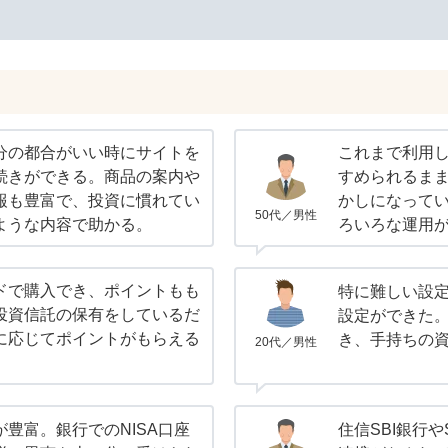
分の都合がいい時にサイトを
これまで利用
続きができる。商品の案内や
すめられるま
報も豊富で、投資に慣れてい
かしになってい
50代／男性
ような内容で助かる。
ろいろな運用
ドで購入でき、ポイントもも
特に難しい設
投資信託の保有をしているだ
設定ができた
に応じてポイントがもらえる
き、手持ちの
20代／男性
豊富。銀行でのNISA口座
住信SBI銀行