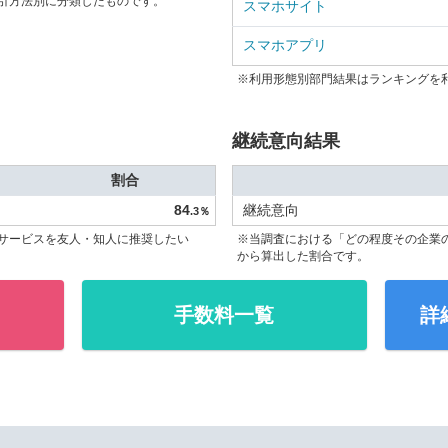
引方法別に分類したものです。
スマホサイト
スマホアプリ
※利用形態別部門結果はランキングを
継続意向結果
割合
84
継続意向
.3％
サービスを友人・知人に推奨したい
※当調査における「どの程度その企業
から算出した割合です。
手数料一覧
詳