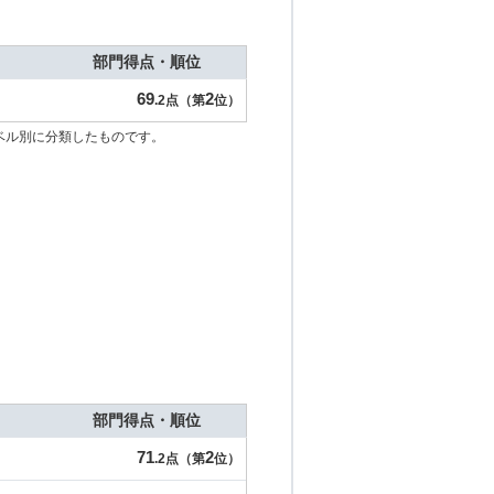
部門得点・順位
69
2
.2点（第
位）
ベル別に分類したものです。
部門得点・順位
71
2
.2点（第
位）