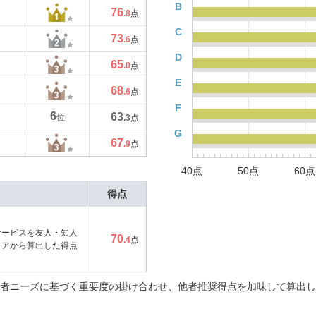
B
76
.8
点
C
73
.6
点
D
65
.0
点
E
68
.6
点
F
6
63
位
.3
点
G
67
.9
点
40点
50点
60点
得点
サービスを友人・知人
70
.4
点
コアから算出した得点
者ニーズに基づく重要度の掛け合わせ、他者推奨得点を加味して算出し