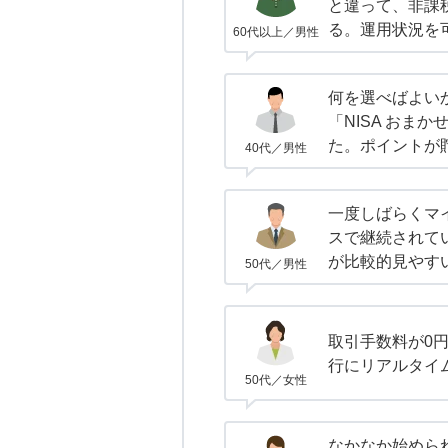
と違って、非課
る。運用状況を
60代以上／男性
何を選べばよい
「NISA おま
た。ポイントが
40代／男性
一度しばらくマ
スで継続されて
が比較的見やす
50代／男性
取引手数料が0
行にリアルタイ
50代／女性
なかなか始めら