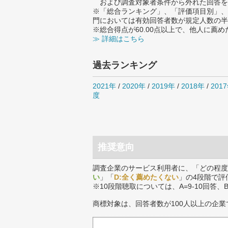
および調査対象者条件から外れた回答を
※「総合ランキング」、「評価項目別」、
門においては有効回答者数が規定人数の半
※総合得点が60.00点以上で、他人に
≫ 詳細はこちら
過去ランキング
2021年
/
2020年
/
2019年
/
2018年
/
201
度
推奨意向
調査企業のサービス利用者に、「どの程度
い
」「
D:全く薦めたくない
」の4段階で評
※10段階聴取については、A=9-10回答、
商標対象は、回答者数が100人以上の企業