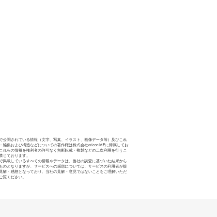
で公開されている情報（文字、写真、イラスト、画像データ等）及びこれ
・編集および構造などについての著作権は株式会社oricon MEに帰属してお
これらの情報を権利者の許可なく無断転載・複製などの二次利用を行うこ
禁じております。
で掲載しているすべての情報やデータは、当社の調査に基づいた結果から
ものとなりますが、サービスへの感想については、サービスの利用者が提
見解・感想となっており、当社の見解・意見ではないことをご理解いただ
ご覧ください。