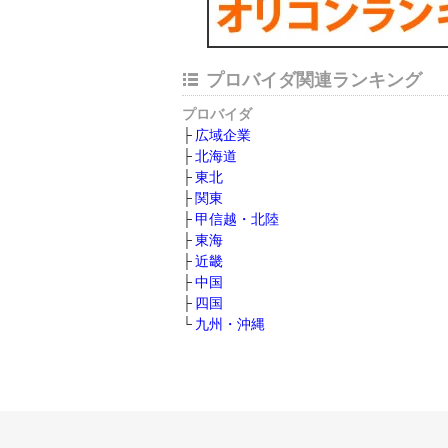
プロバイダ関連ランキング
プロバイダ
広域企業
北海道
東北
関東
甲信越・北陸
東海
近畿
中国
四国
九州・沖縄