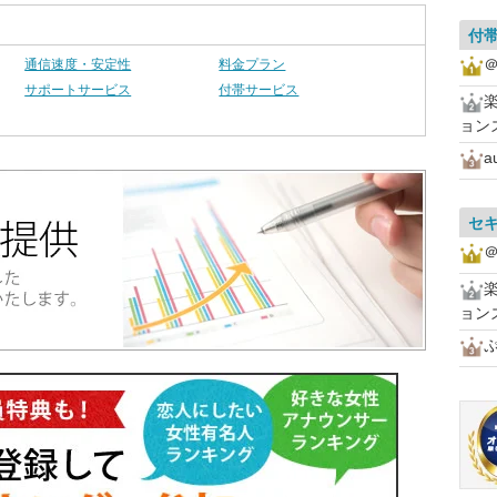
付
＠
通信速度・安定性
料金プラン
サポートサービス
付帯サービス
ョン
a
セ
＠
ョン