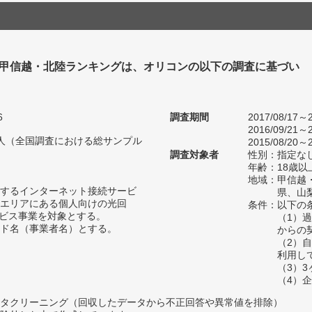
 甲信越・北陸ランキングは、オリコンの以下の調査に基づい
6
調査期間
2017/08/17～2
2016/09/21～2
51人（全国調査における総サンプル
2015/08/20～2
調査対象者
性別：指定な
年齢：18歳以
地域：甲信越
するインターネット接続サービ
県、山
エリアにある個人向けの光回
条件：以下の
ービス事業を対象とする。
（1）
ド名（事業者名）とする。
からの
（2）
利用し
（3）
（4）
タクリーニング（回収したデータから不正回答や異常値を排除）