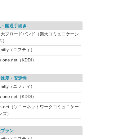
入・開通手続き
楽天ブロードバンド（楽天コミュニケーシ
ズ）
nifty（ニフティ）
u one net（KDDI）
信速度・安定性
nifty（ニフティ）
u one net（KDDI）
So-net（ソニーネットワークコミュニケー
ンズ）
金プラン
nifty（ニフティ）