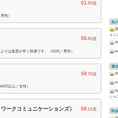
61
.50
点
／男性）
加
ョン
58
.83
点
＠
a
よりは速度が早く快適です。（50代／男性）
通
58
＠
.70
点
a
60代以上／女性）
ショ
58
ットワークコミュニケーションズ）
.12
点
料
＠