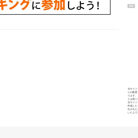
PR
当サイト
らの配置
ります。
とは固く
当サイト
作成した
出された
いた上で