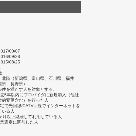
017/09/07
016/09/28
015/08/25
し
上
・北陸（新潟県、富山県、石川県、福井
梨県、長野県）
条件を満たす人を対象とする。
過去5年以内にプロバイダに新規加入（他社
契約変更含む）を行った人
自宅で光回線/CATV回線でインターネットを
ている人
3ヶ月以上継続して利用している人
企業選定に関与した人