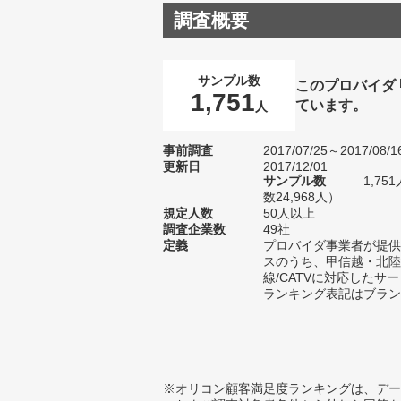
調査概要
サンプル数
このプロバイダ
1,751
ています。
人
事前調査
2017/07/25～2017/08/1
更新日
2017/12/01
サンプル数
1,7
数24,968人）
規定人数
50人以上
調査企業数
49社
定義
プロバイダ事業者が提供
スのうち、甲信越・北陸
線/CATVに対応したサ
ランキング表記はブラン
※オリコン顧客満足度ランキングは、デー