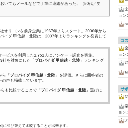
おいてもメールなどで丁寧に連絡があった。（50代／男
ョン
a
オリコンを前身企業に1967年よりスタート。2006年から
バイダ 甲信越・北陸は、2007年よりランキングを発表して
コ
ョン
サービスを利用した
1,751
人にアンケート調査を実施。
49
社を対象にした「
プロバイダ 甲信越・北陸
」ランキング
＠
a
から「
プロバイダ 甲信越・北陸
」を評価。さらに回答者の
ーの声も掲載しています。
サ
からも比較することで「
プロバイダ 甲信越・北陸
」選びに
＠
ョン
目別に並び替えて比較することが出来ます。