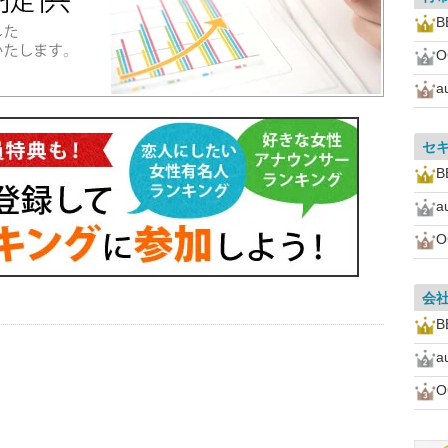
B
a
セ
B
a
会
B
a