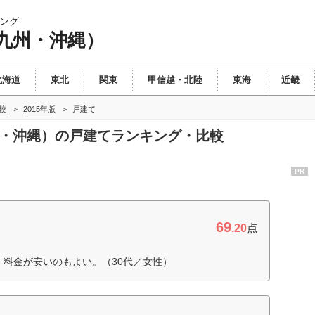
ング
九州・沖縄）
北海道
東北
関東
甲信越・北陸
東海
近畿
較
2015年版
戸建て
州・沖縄）の戸建てランキング・比較
PR
69
.20
点
 料金が安いのもよい。（30代／女性）