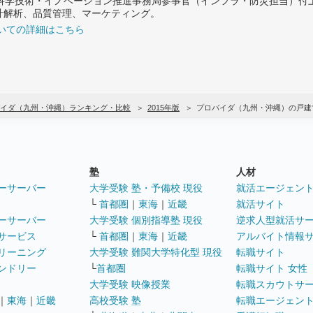
府 科学技術・イノベーション推進事務局参事官（インフラ・防災担当）
計解析、品質管理、マーケティング。
いての詳細はこちら
イダ（九州・沖縄）ランキング・比較
2015年版
プロバイダ（九州・沖縄）の戸建
塾
人材
ーサーバー
大学受験 塾・予備校 現役
就活エージェン
└
首都圏
｜
東海
｜
近畿
就活サイト
ーサーバー
大学受験 個別指導塾 現役
逆求人型就活サ
サービス
└
首都圏
｜
東海
｜
近畿
アルバイト情報
リーニング
大学受験 難関大学特化型 現役
転職サイト
ンドリー
└
首都圏
転職サイト 女性
大学受験 映像授業
転職スカウトサ
｜
東海
｜
近畿
高校受験 塾
転職エージェン