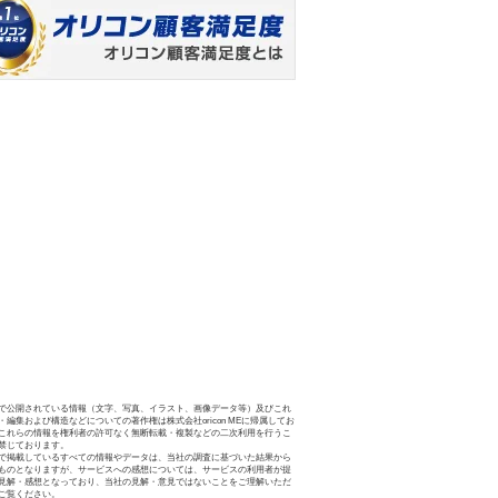
で公開されている情報（文字、写真、イラスト、画像データ等）及びこれ
・編集および構造などについての著作権は株式会社oricon MEに帰属してお
これらの情報を権利者の許可なく無断転載・複製などの二次利用を行うこ
禁じております。
で掲載しているすべての情報やデータは、当社の調査に基づいた結果から
ものとなりますが、サービスへの感想については、サービスの利用者が提
見解・感想となっており、当社の見解・意見ではないことをご理解いただ
ご覧ください。