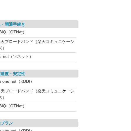
入・開通手続き
BIQ（QTNet）
楽天ブロードバンド（楽天コミュニケーシ
ズ）
o-net（ソネット）
信速度・安定性
u one net（KDDI）
楽天ブロードバンド（楽天コミュニケーシ
ズ）
BIQ（QTNet）
金プラン
u one net（KDDI）