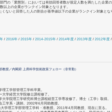
部門の「業態別」においては有効回答者数が規定人数を満たした企業の
数以上の企業がランクイン対象となります。
薦めたくないと回答した人の割合が基準値以下の企業がランクイン対象とな
7年
/
2016年
/
2015年
/
2014-2015年
/
2014年度
/
2013年度
/
2012年度
部教授／内閣府 上席科学技術政策フェロー（非常勤）
大学理工学部管理工学科卒業。
ター大学経営大学院修士課程修了。
大学大学院理工学研究科博士課程経営工学専攻修了。博士（工学）取得。
社会工学系・講師。2002年6月同助教授。
義塾大学理工学部管理工学科・准教授。2011年4月同教授、現在に至る。