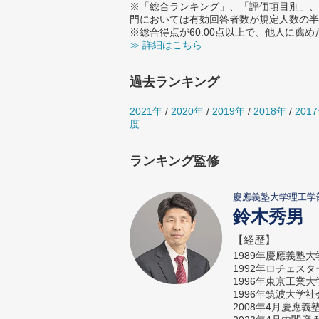
※「総合ランキング」、「評価項目別」、
門においては有効回答者数が規定人数の半
※総合得点が60.00点以上で、他人に
≫ 詳細はこちら
過去ランキング
2021年
/
2020年
/
2019年
/
2018年
/
201
度
ランキング監修
慶應義塾大学理工学
鈴木秀男
【経歴】
1989年慶應義塾
1992年ロチェス
1996年東京工業
1996年筑波大学
2008年4月慶應