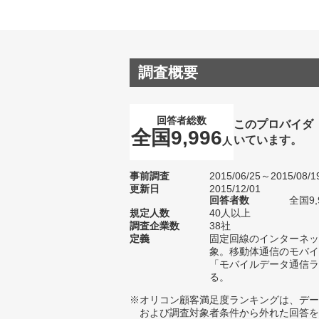
調査概要
回答者総数
このプロバイダ
全国9,996
いています。
人
事前調査
2015/06/25～2015/08/1
更新日
2015/12/01
回答者数
全国9,
規定人数
40人以上
調査企業数
38社
定義
固定回線のインターネッ
象。移動体通信のモバイ
「モバイルデータ通信ラ
る。
※オリコン顧客満足度ランキングは、デー
および調査対象者条件から外れた回答を