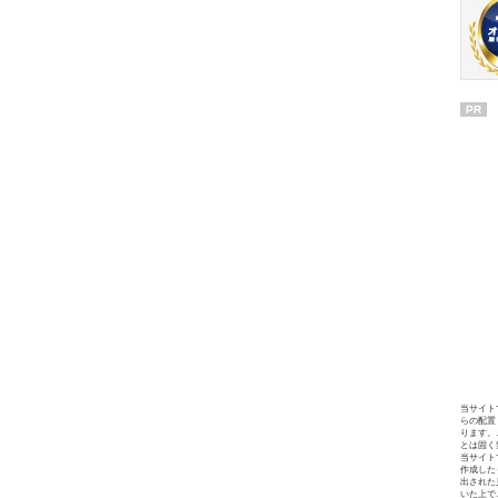
PR
当サイト
らの配置
ります。
とは固く
当サイト
作成した
出された
いた上で