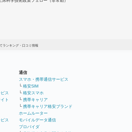
付上席科学技術政策フェロー（非常勤）
てランキング・口コミ情報
通信
ト
スマホ・携帯通信サービス
└
格安SIM
ービス
└
格安スマホ
サイト
└
携帯キャリア
└
携帯キャリア格安ブランド
ホームルーター
ービス
モバイルデータ通信
ト
プロバイダ