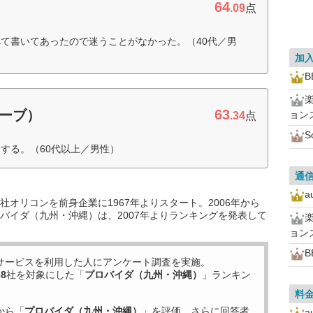
64
.09
点
て書いてあったので迷うことがなかった。（40代／男
加
B
63
ローブ）
ョン
.34
点
S
する。（60代以上／男性）
通
a
オリコンを前身企業に1967年よりスタート。2006年から
バイダ（九州・沖縄）は、2007年よりランキングを発表して
ョン
B
サービスを利用した
人にアンケート調査を実施。
38
社を対象にした「
プロバイダ（九州・沖縄）
」ランキン
料
から「
プロバイダ（九州・沖縄）
」を評価。さらに回答者
a