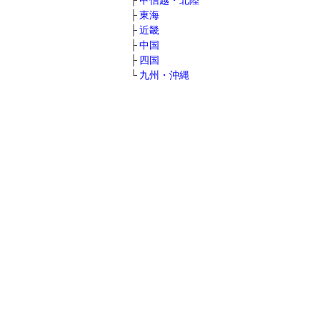
甲信越・北陸
東海
近畿
中国
四国
九州・沖縄