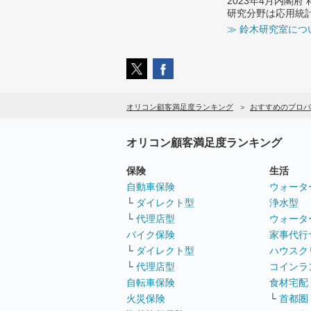
2023年4月内閣
研究分野は応用統
≫ 鈴木研究室につ
オリコン顧客満足度ランキング
おすすめのプロバ
オリコン顧客満足度ランキング
保険
生活
自動車保険
ウォータ
└
ダイレクト型
浄水型
└
代理店型
ウォータ
バイク保険
家事代行
└
ダイレクト型
ハウスク
└
代理店型
コインラ
自転車保険
食材宅配
火災保険
└
首都圏