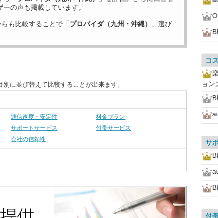
ザーの声も掲載しています。
からも比較することで「
プロバイダ（九州・沖縄）
」選び
B
コ
ョン
目別に並び替えて比較することが出来ます。
B
a
通信速度・安定性
料金プラン
サポートサービス
付帯サービス
会社の信頼性
サ
B
a
B
付