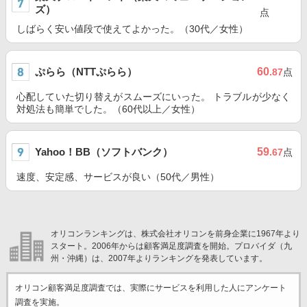
ズ）
点
しばらく安い値段で使えてよかった。（30代／女性）
ぷらら（NTTぷらら）
60
.87
点
心配していた切り替えがスムーズにいった。 トラブルが少なく
対処法も簡単でした。（60代以上／女性）
Yahoo！BB（ソフトバンク）
59
.67
点
速度、安定感、サービスが良い（50代／男性）
オリコンランキングは、株式会社オリコンを前身企業に1967年より
スタート。2006年からは顧客満足度調査を開始。プロバイダ（九
州・沖縄）は、2007年よりランキングを発表しています。
オリコン顧客満足度調査では、実際にサービスを利用した
人にアンケート
調査を実施。