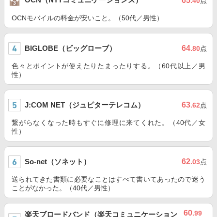
65
.40
点
OCNモバイルの料金が安いこと。（50代／男性）
BIGLOBE（ビッグローブ）
64
.80
点
色々とポイントが使えたりたまったりする。（60代以上／男
性）
J:COM NET（ジュピターテレコム）
63
.62
点
繋がらなくなった時もすぐに修理に来てくれた。（40代／女
性）
So-net（ソネット）
62
.03
点
送られてきた書類に必要なことはすべて書いてあったので迷う
ことがなかった。（40代／男性）
60
.99
楽天ブロードバンド（楽天コミュニケーション