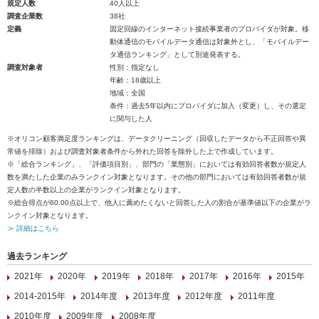
規定人数
40人以上
調査企業数
38社
定義
固定回線のインターネット接続事業者のプロバイダが対象。移
動体通信のモバイルデータ通信は対象外とし、「モバイルデー
タ通信ランキング」として別途発表する。
調査対象者
性別：指定なし
年齢：18歳以上
地域：全国
条件：過去5年以内にプロバイダに加入（変更）し、その選定
に関与した人
※オリコン顧客満足度ランキングは、データクリーニング（回収したデータから不正回答や異
常値を排除）および調査対象者条件から外れた回答を除外した上で作成しています。
※「総合ランキング」、「評価項目別」、部門の「業態別」においては有効回答者数が規定人
数を満たした企業のみランクイン対象となります。その他の部門においては有効回答者数が規
定人数の半数以上の企業がランクイン対象となります。
※総合得点が60.00点以上で、他人に薦めたくないと回答した人の割合が基準値以下の企業がラ
ンクイン対象となります。
≫ 詳細はこちら
過去ランキング
2021年
2020年
2019年
2018年
2017年
2016年
2015年
2014-2015年
2014年度
2013年度
2012年度
2011年度
2010年度
2009年度
2008年度