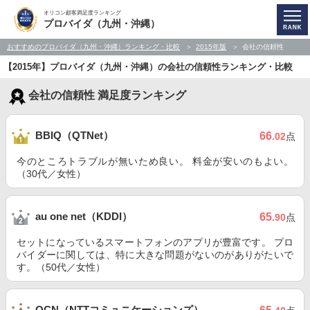
オリコン顧客満足度ランキング
プロバイダ（九州・沖縄）
おすすめのプロバイダ（九州・沖縄）ランキング・比較
2015年版
会社の信頼性
【2015年】プロバイダ（九州・沖縄）の会社の信頼性ランキング・比較
会社の信頼性 満足度ランキング
BBIQ（QTNet）
66
.02
点
今のところトラブルが無いため良い。 料金が安いのもよい。
（30代／女性）
au one net（KDDI）
65
.90
点
セットになっているスマートフォンのアプリが豊富です。 プロ
バイダーに関しては、特に大きな問題がないのがありがたいで
す。（50代／女性）
OCN（NTTコミュニケーションズ）