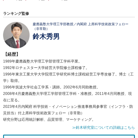
ランキング監修
慶應義塾大学理工学部教授／内閣府 上席科学技術政策フェロー
（非常勤）
鈴木秀男
【経歴】
1989年慶應義塾大学理工学部管理工学科卒業。
1992年ロチェスター大学経営大学院修士課程修了。
1996年東京工業大学大学院理工学研究科博士課程経営工学専攻修了。博士（工
学）取得。
1996年筑波大学社会工学系・講師。2002年6月同助教授。
2008年4月慶應義塾大学理工学部管理工学科・准教授。2011年4月同教授、現
在に至る。
2023年4月内閣府 科学技術・イノベーション推進事務局参事官（インフラ・防
災担当）付上席科学技術政策フェロー（非常勤）
研究分野は応用統計解析、品質管理、マーケティング。
≫鈴木研究室についての詳細はこちら