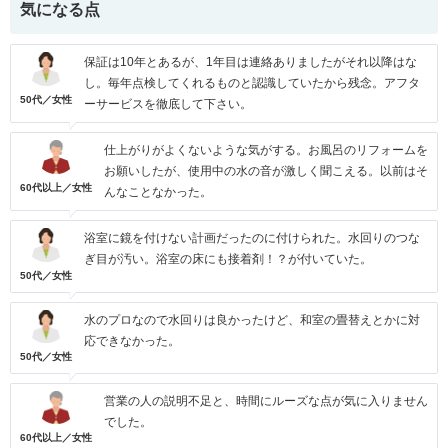
気になる点
保証は10年とあるが、1年目は連絡ありましたがそれ以降はな
し。毎年点検してくれるものと認識していたから残念。アフタ
50代／女性
ーサービスを徹底して下さい。
仕上がりがよくないような気がする。お風呂のリフォームを
お願いしたが、使用中の水の音が激しく聞こえる。以前はそ
60代以上／女性
んなことなかった。
浴室に鏡を付けない計画だったのに付けられた。水回りのつな
ぎ目が汚い。浴室の床にも接着剤！？が付いていた。
50代／女性
水のプロなので水回りは良かったけど、和室の畳替えとかに対
応できなかった。
50代／女性
営業の人の説明不足と、時間にルーズな点が気に入りません
でした。
60代以上／女性