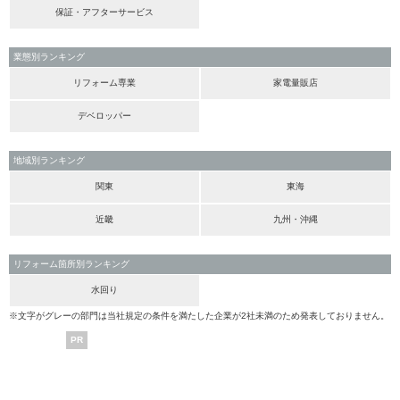
保証・アフターサービス
業態別ランキング
リフォーム専業
家電量販店
デベロッパー
地域別ランキング
関東
東海
近畿
九州・沖縄
リフォーム箇所別ランキング
水回り
※文字がグレーの部門は当社規定の条件を満たした企業が2社未満のため発表しておりません。
PR