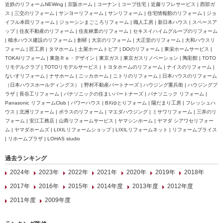
近鉄のリフォームNEWing | 京阪ホーム | コーナン | コープ住宅 | 近藤リフレサービス | 西部ガ
ス | 三交のリフォーム | サンヨーリフォーム | サンリフォーム | 住宅情報館のリフォーム | ジョ
イフル本田リフォーム | ジョーシンまごころリフォーム | 職人工房 | 新日本ハウス | スペースア
ップ | 住友不動産のリフォーム | 住友林業のリフォーム | セキスイハイムグループのリフォーム
| 積水ハウス建設のリフォーム | 創研 | 大京のリフォーム | 大正堂のリフォーム | 大和ハウスリ
フォーム | 匠工房 | タマホーム | 土屋ホームトピア | DOのリフォーム | 東栄ホームサービス |
TOKAIリフォーム | 東急Ｒｅ・デザイン | 東京ガス | 東京ガスリノベーション | 陶彩館 | TOTO
リモデルクラブ | TOTOリモデルサービス | トヨタホームのリフォーム | ナイスのリフォーム |
ないすリフォーム | ナサホーム | ニッカホーム | ニトリのリフォーム | 日本ハウスのリフォーム
（日本ハウスホールディングス） | 野村不動産パートナーズ | ハウジング重兵衛 | ハウジングプ
ラザ | 長谷工リフォーム | パナソニックの住まいパートナーズ | パナソニック リフォーム |
Panasonic リフォームClub | パワーハウス | BXゆとりフォーム | 陽だまり工房 | フレッシュハ
ウス | 北洲リフォーム | ポラスのリフォーム | マエダハウジング | ミサワリフォーム | 三井のリ
フォーム | 安江工務店 | 山商リフォームサービス | ヤマシンホーム | ヤマダ シアワセリフォー
ム | ヤマダホームズ | LIXILリフォームショップ | LIXILリフォームネット | リフォームプライス
| リホームプラザ | LOHAS studio
過去ランキング
2024年
2023年
2022年
2021年
2020年
2019年
2018年
2017年
2016年
2015年
2014年度
2013年度
2012年度
2011年度
2009年度