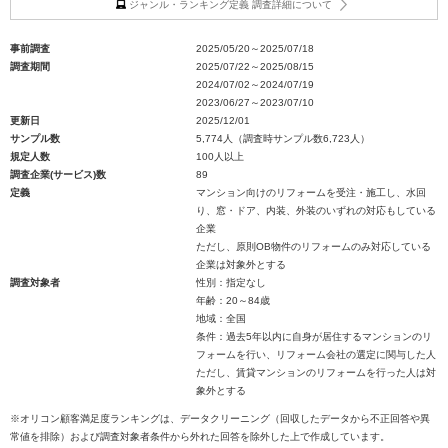
ジャンル・ランキング定義 調査詳細について
事前調査
2025/05/20～2025/07/18
調査期間
2025/07/22～2025/08/15
2024/07/02～2024/07/19
2023/06/27～2023/07/10
更新日
2025/12/01
サンプル数
5,774人（調査時サンプル数6,723人）
規定人数
100人以上
調査企業(サービス)数
89
定義
マンション向けのリフォームを受注・施工し、水回
り、窓・ドア、内装、外装のいずれの対応もしている
企業
ただし、原則OB物件のリフォームのみ対応している
企業は対象外とする
調査対象者
性別：指定なし
年齢：20～84歳
地域：全国
条件：過去5年以内に自身が居住するマンションのリ
フォームを行い、リフォーム会社の選定に関与した人
ただし、賃貸マンションのリフォームを行った人は対
象外とする
※オリコン顧客満足度ランキングは、データクリーニング（回収したデータから不正回答や異
常値を排除）および調査対象者条件から外れた回答を除外した上で作成しています。