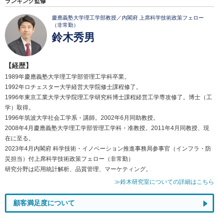
ランキング監修
慶應義塾大学理工学部教授／内閣府 上席科学技術政策フェロー
（非常勤）
鈴木秀男
【経歴】
1989年慶應義塾大学理工学部管理工学科卒業。
1992年ロチェスター大学経営大学院修士課程修了。
1996年東京工業大学大学院理工学研究科博士課程経営工学専攻修了。博士（工
学）取得。
1996年筑波大学社会工学系・講師。2002年6月同助教授。
2008年4月慶應義塾大学理工学部管理工学科・准教授。2011年4月同教授、現
在に至る。
2023年4月内閣府 科学技術・イノベーション推進事務局参事官（インフラ・防
災担当）付上席科学技術政策フェロー（非常勤）
研究分野は応用統計解析、品質管理、マーケティング。
≫鈴木研究室についての詳細はこちら
顧客満足度について