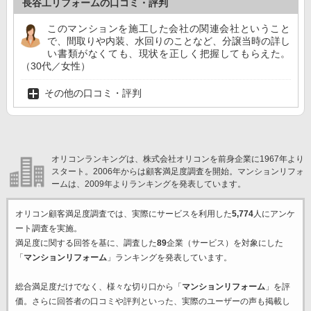
長谷工リフォームの口コミ・評判
このマンションを施工した会社の関連会社ということ
で、間取りや内装、水回りのことなど、分譲当時の詳し
い書類がなくても、現状を正しく把握してもらえた。
（30代／女性）
その他の口コミ・評判
オリコンランキングは、株式会社オリコンを前身企業に1967年より
スタート。2006年からは顧客満足度調査を開始。マンションリフォ
ームは、2009年よりランキングを発表しています。
オリコン顧客満足度調査では、実際にサービスを利用した
5,774
人にアンケ
ート調査を実施。
満足度に関する回答を基に、調査した
89
企業（サービス）を対象にした
「
マンションリフォーム
」ランキングを発表しています。
総合満足度だけでなく、様々な切り口から「
マンションリフォーム
」を評
価。さらに回答者の口コミや評判といった、実際のユーザーの声も掲載し