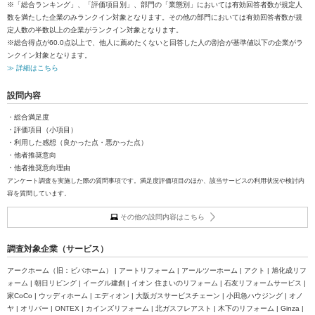
※「総合ランキング」、「評価項目別」、部門の「業態別」においては有効回答者数が規定人
数を満たした企業のみランクイン対象となります。その他の部門においては有効回答者数が規
定人数の半数以上の企業がランクイン対象となります。
※総合得点が60.0点以上で、他人に薦めたくないと回答した人の割合が基準値以下の企業がラ
ンクイン対象となります。
≫ 詳細はこちら
設問内容
・総合満足度
・評価項目（小項目）
・利用した感想（良かった点・悪かった点）
・他者推奨意向
・他者推奨意向理由
アンケート調査を実施した際の質問事項です。満足度評価項目のほか、該当サービスの利用状況や検討内
容を質問しています。
その他の設問内容はこちら
調査対象企業（サービス）
アークホーム（旧：ビバホーム） | アートリフォーム | アールツーホーム | アクト | 旭化成リフ
ォーム | 朝日リビング | イーグル建創 | イオン 住まいのリフォーム | 石友リフォームサービス |
家CoCo | ウッディホーム | エディオン | 大阪ガスサービスチェーン | 小田急ハウジング | オノ
ヤ | オリバー | ONTEX | カインズリフォーム | 北ガスフレアスト | 木下のリフォーム | Ginza |