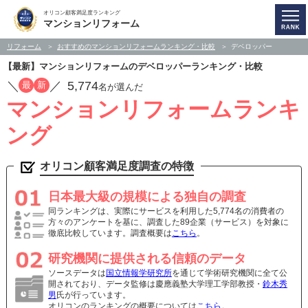
オリコン顧客満足度ランキング
マンションリフォーム
リフォーム
おすすめのマンションリフォームランキング・比較
デベロッパー
【最新】マンションリフォームのデベロッパーランキング・比較
／
／
5,774
最
新
名が選んだ
マンションリフォームランキ
ング
オリコン顧客満足度調査の特徴
日本最大級の規模による独自の調査
同ランキングは、実際にサービスを利用した5,774名の消費者の
方々のアンケートを基に、調査した89企業（サービス）を対象に
徹底比較しています。調査概要は
こちら
。
研究機関に提供される信頼のデータ
ソースデータは
国立情報学研究所
を通じて学術研究機関に全て公
開されており、データ監修は慶應義塾大学理工学部教授・
鈴木秀
男
氏が行っています。
オリコンのランキングの概要については
こちら
。