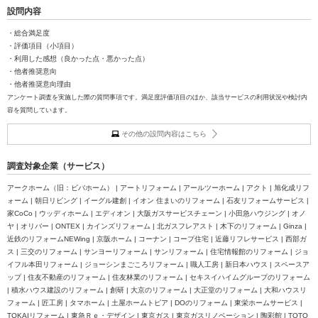
設問内容
・総合満足度
・評価項目（小項目）
・利用した感想（良かった点・悪かった点）
・他者推奨意向
・他者推奨意向理由
アンケート調査を実施した際の質問事項です。満足度評価項目のほか、該当サービスの利用状況や検討内
容を質問しています。
その他の設問内容はこちら
調査対象企業（サービス）
アークホーム（旧：ビバホーム） | アートリフォーム | アールツーホーム | アクト | 旭化成リフ
ォーム | 朝日リビング | イーグル建創 | イオン 住まいのリフォーム | 石友リフォームサービス |
家CoCo | ウッディホーム | エディオン | 大阪ガスサービスチェーン | 小田急ハウジング | オノ
ヤ | オリバー | ONTEX | カインズリフォーム | 北ガスフレアスト | 木下のリフォーム | Ginza |
近鉄のリフォームNEWing | 京阪ホーム | コーナン | コープ住宅 | 近藤リフレサービス | 西部ガ
ス | 三交のリフォーム | サンヨーリフォーム | サンリフォーム | 住宅情報館のリフォーム | ジョ
イフル本田リフォーム | ジョーシンまごころリフォーム | 職人工房 | 新日本ハウス | スペースア
ップ | 住友不動産のリフォーム | 住友林業のリフォーム | セキスイハイムグループのリフォーム
| 積水ハウス建設のリフォーム | 創研 | 大京のリフォーム | 大正堂のリフォーム | 大和ハウスリ
フォーム | 匠工房 | タマホーム | 土屋ホームトピア | DOのリフォーム | 東栄ホームサービス |
TOKAIリフォーム | 東急Ｒｅ・デザイン | 東京ガス | 東京ガスリノベーション | 陶彩館 | TOTO