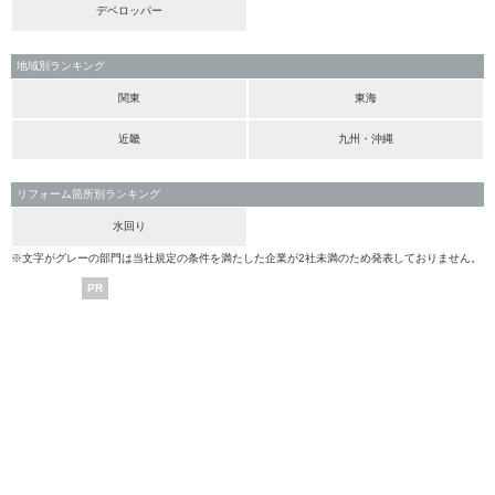
デベロッパー
地域別ランキング
関東
東海
近畿
九州・沖縄
リフォーム箇所別ランキング
水回り
※文字がグレーの部門は当社規定の条件を満たした企業が2社未満のため発表しておりません。
PR