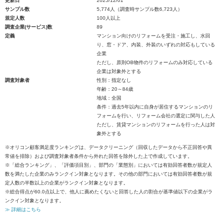
更新日
2025/12/01
サンプル数
5,774人（調査時サンプル数6,723人）
規定人数
100人以上
調査企業(サービス)数
89
定義
マンション向けのリフォームを受注・施工し、水回
り、窓・ドア、内装、外装のいずれの対応もしている
企業
ただし、原則OB物件のリフォームのみ対応している
企業は対象外とする
調査対象者
性別：指定なし
年齢：20～84歳
地域：全国
条件：過去5年以内に自身が居住するマンションのリ
フォームを行い、リフォーム会社の選定に関与した人
ただし、賃貸マンションのリフォームを行った人は対
象外とする
※オリコン顧客満足度ランキングは、データクリーニング（回収したデータから不正回答や異
常値を排除）および調査対象者条件から外れた回答を除外した上で作成しています。
※「総合ランキング」、「評価項目別」、部門の「業態別」においては有効回答者数が規定人
数を満たした企業のみランクイン対象となります。その他の部門においては有効回答者数が規
定人数の半数以上の企業がランクイン対象となります。
※総合得点が60.0点以上で、他人に薦めたくないと回答した人の割合が基準値以下の企業がラ
ンクイン対象となります。
≫ 詳細はこちら