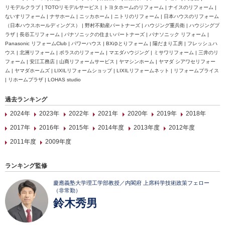
リモデルクラブ | TOTOリモデルサービス | トヨタホームのリフォーム | ナイスのリフォーム |
ないすリフォーム | ナサホーム | ニッカホーム | ニトリのリフォーム | 日本ハウスのリフォーム
（日本ハウスホールディングス） | 野村不動産パートナーズ | ハウジング重兵衛 | ハウジングプ
ラザ | 長谷工リフォーム | パナソニックの住まいパートナーズ | パナソニック リフォーム |
Panasonic リフォームClub | パワーハウス | BXゆとりフォーム | 陽だまり工房 | フレッシュハ
ウス | 北洲リフォーム | ポラスのリフォーム | マエダハウジング | ミサワリフォーム | 三井のリ
フォーム | 安江工務店 | 山商リフォームサービス | ヤマシンホーム | ヤマダ シアワセリフォー
ム | ヤマダホームズ | LIXILリフォームショップ | LIXILリフォームネット | リフォームプライス
| リホームプラザ | LOHAS studio
過去ランキング
2024年
2023年
2022年
2021年
2020年
2019年
2018年
2017年
2016年
2015年
2014年度
2013年度
2012年度
2011年度
2009年度
ランキング監修
慶應義塾大学理工学部教授／内閣府 上席科学技術政策フェロー
（非常勤）
鈴木秀男