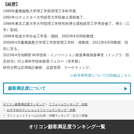
【経歴】
1989年慶應義塾大学理工学部管理工学科卒業。
1992年ロチェスター大学経営大学院修士課程修了。
1996年東京工業大学大学院理工学研究科博士課程経営工学専攻修了。博士（工
学）取得。
1996年筑波大学社会工学系・講師。2002年6月同助教授。
2008年4月慶應義塾大学理工学部管理工学科・准教授。2011年4月同教授、現
在に至る。
2023年4月内閣府 科学技術・イノベーション推進事務局参事官（インフラ・防
災担当）付上席科学技術政策フェロー（非常勤）
研究分野は応用統計解析、品質管理、マーケティング。
≫鈴木研究室についての詳細はこちら
顧客満足度について
オリコン顧客満足度ランキング
リフォームランキング・比較
おすすめのマンションリフォームランキング・比較
マンションリフォームの九州・沖縄ランキング・口コミ情報
オリコン顧客満足度
ランキング一覧