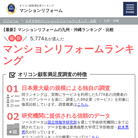
オリコン顧客満足度ランキング
マンションリフォーム
リフォーム
おすすめのマンションリフォームランキング・比較
九州・沖縄
【最新】マンションリフォームの九州・沖縄ランキング・比較
／
／
5,774
最
新
名が選んだ
マンションリフォームランキ
ング
オリコン顧客満足度調査の特徴
日本最大級の規模による独自の調査
同ランキングは、実際にサービスを利用した5,774名の消費者の
方々のアンケートを基に、調査した89企業（サービス）を対象に
徹底比較しています。調査概要は
こちら
。
研究機関に提供される信頼のデータ
ソースデータは
国立情報学研究所
を通じて学術研究機関に全て公
開されており、データ監修は慶應義塾大学理工学部教授・
鈴木秀
男
氏が行っています。
オリコンのランキングの概要については
こちら
。