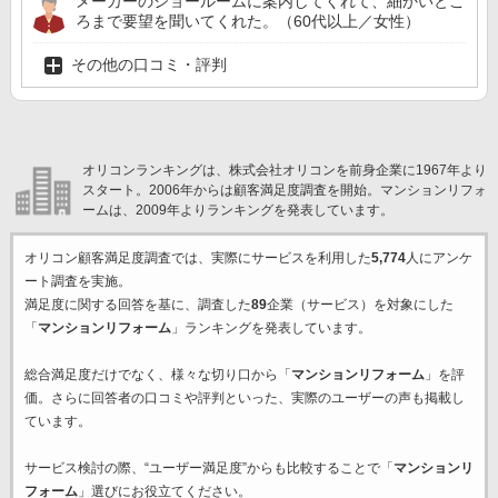
メーカーのショールームに案内してくれて、細かいとこ
ろまで要望を聞いてくれた。（60代以上／女性）
その他の口コミ・評判
オリコンランキングは、株式会社オリコンを前身企業に1967年より
スタート。2006年からは顧客満足度調査を開始。マンションリフォ
ームは、2009年よりランキングを発表しています。
オリコン顧客満足度調査では、実際にサービスを利用した
5,774
人にアンケ
ート調査を実施。
満足度に関する回答を基に、調査した
89
企業（サービス）を対象にした
「
マンションリフォーム
」ランキングを発表しています。
総合満足度だけでなく、様々な切り口から「
マンションリフォーム
」を評
価。さらに回答者の口コミや評判といった、実際のユーザーの声も掲載し
ています。
サービス検討の際、“ユーザー満足度”からも比較することで「
マンションリ
フォーム
」選びにお役立てください。