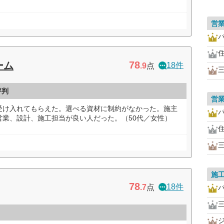
営
78
ーム
18件
.9
点
評判
営
受け入れてもらえた。選べる資材に制約がなかった。施主
営業、設計、施工担当が良い人だった。（50代／女性）
施
78
18件
.7
点