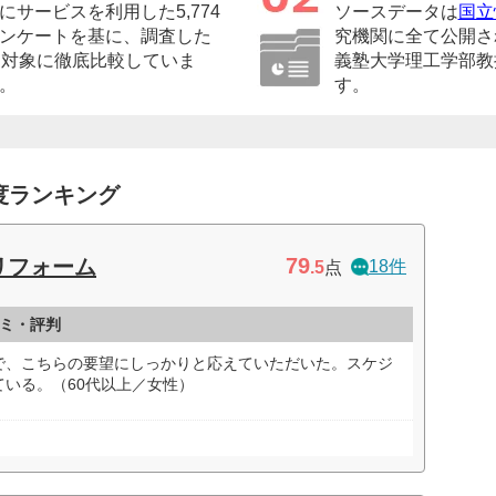
サービスを利用した5,774
ソースデータは
国立
ンケートを基に、調査した
究機関に全て公開さ
を対象に徹底比較していま
義塾大学理工学部教
。
す。
度ランキング
79
リフォーム
18件
.5
点
ミ・評判
で、こちらの要望にしっかりと応えていただいた。スケジ
いる。（60代以上／女性）