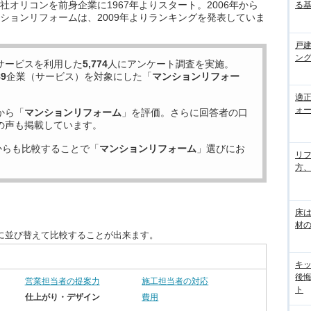
オリコンを前身企業に1967年よりスタート。2006年から
る
ションリフォームは、2009年よりランキングを発表していま
戸
ン
サービスを利用した
5,774
人にアンケート調査を実施。
89
企業（サービス）を対象にした「
マンションリフォー
適
ォー
から「
マンションリフォーム
」を評価。さらに回答者の口
の声も掲載しています。
からも比較することで「
マンションリフォーム
」選びにお
リ
方
床
材の
に並び替えて比較することが出来ます。
キ
後
営業担当者の提案力
施工担当者の対応
ト
仕上がり・デザイン
費用