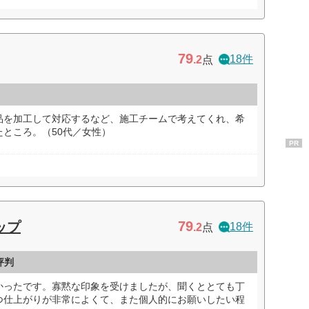
79
18件
.2
点
品を加工して対応するなど、施工チームで考えてくれ、希
ところ。（50代／女性）
PR
79
ップ
18件
.2
点
評判
かったです。寡黙な印象を受けましたが、聞くととても丁
つ仕上がりが非常によくて、また個人的にお願いしたい程