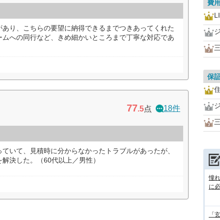
費
L
があり、こちらの要望に納得できるまでつきあってくれた
ームへの同行など、きめ細かいところまで丁寧な対応であ
）
保
77
18件
.5
点
っていて、見積時に分からなかったトラブルがあったが、
解決した。（60代以上／男性）
憧
に
「