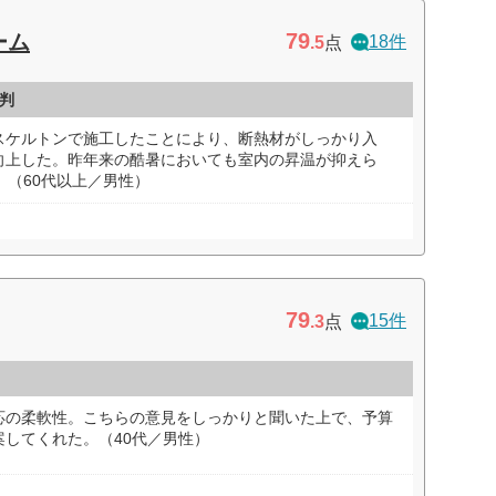
79
ーム
18件
.5
点
判
スケルトンで施工したことにより、断熱材がしっかり入
向上した。昨年来の酷暑においても室内の昇温が抑えら
。（60代以上／男性）
79
15件
.3
点
応の柔軟性。こちらの意見をしっかりと聞いた上で、予算
してくれた。（40代／男性）