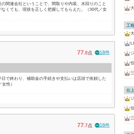
社の関連会社ということで、間取りや内装、水回りのこと
がなくても、現状を正しく把握してもらえた。（30代／女
工
L
77
18件
.8
点
半日で終わり、補助金の手続きや支払いは店頭で依頼した
／女性）
仕
77
18件
.7
点