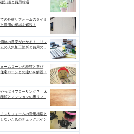
基礎知識と費用相場
建ての外壁リフォームのタイミ
グと費用の相場を解説！
正価格の目安がわかる！ リフ
ムの人気施工箇所と費用の...
フォームローンの種類と選び
、住宅ローンとの違いを解説！
はやっぱりフローリング？ 床
種類とマンションの床リフ...
ッチンリフォームの費用相場と
悔しないためのチェックポイン