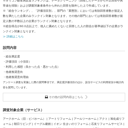
※オリコン顧客満足度ランキングは、データクリーニング（回収したデータから不正回答や異
常値を排除）および調査対象者条件から外れた回答を除外した上で作成しています。
※「総合ランキング」、「評価項目別」、部門の「業態別」においては有効回答者数が規定人
数を満たした企業のみランクイン対象となります。その他の部門においては有効回答者数が規
定人数の半数以上の企業がランクイン対象となります。
※総合得点が60.0点以上で、他人に薦めたくないと回答した人の割合が基準値以下の企業がラ
ンクイン対象となります。
≫ 詳細はこちら
設問内容
・総合満足度
・評価項目（小項目）
・利用した感想（良かった点・悪かった点）
・他者推奨意向
・他者推奨意向理由
アンケート調査を実施した際の質問事項です。満足度評価項目のほか、該当サービスの利用状況や検討内
容を質問しています。
その他の設問内容はこちら
調査対象企業（サービス）
アークホーム（旧：ビバホーム） | アートリフォーム | アールツーホーム | アクト | 旭化成リフ
ォーム | 朝日リビング | イーグル建創 | イオン 住まいのリフォーム | 石友リフォームサービス |