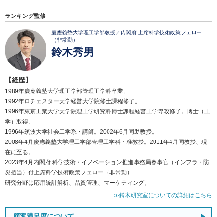
ランキング監修
慶應義塾大学理工学部教授／内閣府 上席科学技術政策フェロー
（非常勤）
鈴木秀男
【経歴】
1989年慶應義塾大学理工学部管理工学科卒業。
1992年ロチェスター大学経営大学院修士課程修了。
1996年東京工業大学大学院理工学研究科博士課程経営工学専攻修了。博士（工
学）取得。
1996年筑波大学社会工学系・講師。2002年6月同助教授。
2008年4月慶應義塾大学理工学部管理工学科・准教授。2011年4月同教授、現
在に至る。
2023年4月内閣府 科学技術・イノベーション推進事務局参事官（インフラ・防
災担当）付上席科学技術政策フェロー（非常勤）
研究分野は応用統計解析、品質管理、マーケティング。
≫鈴木研究室についての詳細はこちら
顧客満足度について