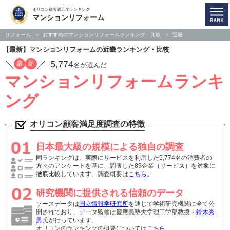
オリコン顧客満足度ランキング
マンションリフォーム
リフォーム
おすすめのマンションリフォームランキング・比較
近畿
【最新】マンションリフォームの近畿ランキング・比較
／
／
5,774
最
新
名が選んだ
マンションリフォームランキ
ング
オリコン顧客満足度調査の特徴
日本最大級の規模による独自の調査
同ランキングは、実際にサービスを利用した5,774名の消費者の
方々のアンケートを基に、調査した89企業（サービス）を対象に
徹底比較しています。調査概要は
こちら
。
研究機関に提供される信頼のデータ
ソースデータは
国立情報学研究所
を通じて学術研究機関に全て公
開されており、データ監修は慶應義塾大学理工学部教授・
鈴木秀
男
氏が行っています。
オリコンのランキングの概要については
こちら
。