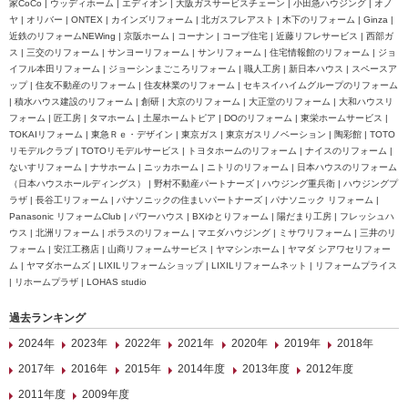
家CoCo | ウッディホーム | エディオン | 大阪ガスサービスチェーン | 小田急ハウジング | オノ
ヤ | オリバー | ONTEX | カインズリフォーム | 北ガスフレアスト | 木下のリフォーム | Ginza |
近鉄のリフォームNEWing | 京阪ホーム | コーナン | コープ住宅 | 近藤リフレサービス | 西部ガ
ス | 三交のリフォーム | サンヨーリフォーム | サンリフォーム | 住宅情報館のリフォーム | ジョ
イフル本田リフォーム | ジョーシンまごころリフォーム | 職人工房 | 新日本ハウス | スペースア
ップ | 住友不動産のリフォーム | 住友林業のリフォーム | セキスイハイムグループのリフォーム
| 積水ハウス建設のリフォーム | 創研 | 大京のリフォーム | 大正堂のリフォーム | 大和ハウスリ
フォーム | 匠工房 | タマホーム | 土屋ホームトピア | DOのリフォーム | 東栄ホームサービス |
TOKAIリフォーム | 東急Ｒｅ・デザイン | 東京ガス | 東京ガスリノベーション | 陶彩館 | TOTO
リモデルクラブ | TOTOリモデルサービス | トヨタホームのリフォーム | ナイスのリフォーム |
ないすリフォーム | ナサホーム | ニッカホーム | ニトリのリフォーム | 日本ハウスのリフォーム
（日本ハウスホールディングス） | 野村不動産パートナーズ | ハウジング重兵衛 | ハウジングプ
ラザ | 長谷工リフォーム | パナソニックの住まいパートナーズ | パナソニック リフォーム |
Panasonic リフォームClub | パワーハウス | BXゆとりフォーム | 陽だまり工房 | フレッシュハ
ウス | 北洲リフォーム | ポラスのリフォーム | マエダハウジング | ミサワリフォーム | 三井のリ
フォーム | 安江工務店 | 山商リフォームサービス | ヤマシンホーム | ヤマダ シアワセリフォー
ム | ヤマダホームズ | LIXILリフォームショップ | LIXILリフォームネット | リフォームプライス
| リホームプラザ | LOHAS studio
過去ランキング
2024年
2023年
2022年
2021年
2020年
2019年
2018年
2017年
2016年
2015年
2014年度
2013年度
2012年度
2011年度
2009年度