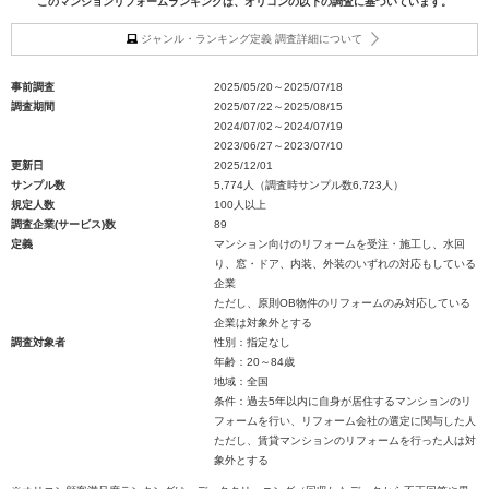
このマンションリフォームランキングは、オリコンの以下の調査に基づいています。
ジャンル・ランキング定義 調査詳細について
事前調査
2025/05/20～2025/07/18
調査期間
2025/07/22～2025/08/15
2024/07/02～2024/07/19
2023/06/27～2023/07/10
更新日
2025/12/01
サンプル数
5,774人（調査時サンプル数6,723人）
規定人数
100人以上
調査企業(サービス)数
89
定義
マンション向けのリフォームを受注・施工し、水回
り、窓・ドア、内装、外装のいずれの対応もしている
企業
ただし、原則OB物件のリフォームのみ対応している
企業は対象外とする
調査対象者
性別：指定なし
年齢：20～84歳
地域：全国
条件：過去5年以内に自身が居住するマンションのリ
フォームを行い、リフォーム会社の選定に関与した人
ただし、賃貸マンションのリフォームを行った人は対
象外とする