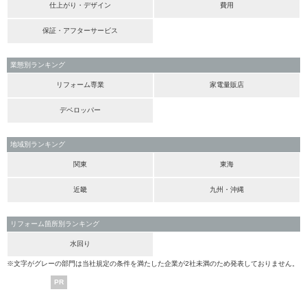
仕上がり・デザイン
費用
保証・アフターサービス
業態別ランキング
リフォーム専業
家電量販店
デベロッパー
地域別ランキング
関東
東海
近畿
九州・沖縄
リフォーム箇所別ランキング
水回り
※文字がグレーの部門は当社規定の条件を満たした企業が2社未満のため発表しておりません。
PR