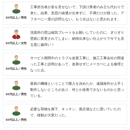
工事担当者が姿を見せないで、下請け業者のみ立ち代わりで
来た。結果、意思の疎通が出来ずに、不満だけが残った。ア
60代以上／男性
フターに一度の訪問もない。もう次はないと思われます。
洗面所の壁は磁気プレートをお願いしていたのに、ぎりぎり
壁紙に変更されてしまい、納得出来ない仕上がりで今でも見
60代以上／女性
る度に歯痒い！
サービス期間中のトラブル改善工事に、施工工事会社の間違
った工事と説明があって、改善せずにメーカーによる修理と
60代以上／男性
なった点。
最新の機種ということで購入を決めたが、遠隔操作が上手く
動作しないところがあり、何とか改善できないものかと思っ
60代以上／男性
ている。
必要な荷物を廊下、キッチン、風呂場などに置いていたの
で、移動が大変だった。
60代以上／男性