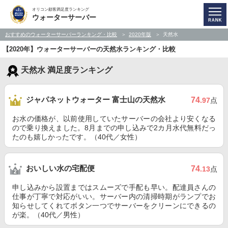
オリコン顧客満足度ランキング
ウォーターサーバー
おすすめのウォーターサーバーランキング・比較
2020年版
天然水
【2020年】ウォーターサーバーの天然水ランキング・比較
天然水 満足度ランキング
ジャパネットウォーター 富士山の天然水
74
.97
点
お水の価格が、以前使用していたサーバーの会社より安くなる
ので乗り換えました。8月までの申し込みで2カ月水代無料だっ
たのも嬉しかったです。（40代／女性）
おいしい水の宅配便
74
.13
点
申し込みから設置まではスムーズで手配も早い。配達員さんの
仕事が丁寧で対応がいい。サーバー内の清掃時期がランプでお
知らせしてくれてボタン一つでサーバーをクリーンにできるの
が楽。（40代／男性）