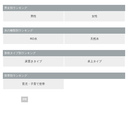
男女別ランキング
男性
女性
水の種類別ランキング
RO水
天然水
形状タイプ別ランキング
床置きタイプ
卓上タイプ
世帯別ランキング
育児・子育て世帯
PR