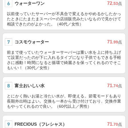
ウォーターワン
72
.53
点
以前使っていたサーバーが不具合で変えるかやめるかしたかっ
たときにたまたまスーパーの店頭販売みたいなもので見かけて
相談できたのがよかった。（40代／女性）
コスモウォーター
71
.99
点
前まで使っていたウォーターサーバーは重い水を上に持ち上げ
て設置だったのが下に入れるタイプになり子供でもできる手軽
さに感動！時間になると循環で綺麗さを保ってくれるのでそこ
もいい！（30代／女性）
富士おいしい水
71
.74
点
とにかく熱いお湯と冷たい水が、即使える。節電モードもあり
長期外出時はよい。交換も一本から受け付けており、交換作業
もやってくれるので良い。（60代以上／男性）
FRECIOUS（フレシャス）
71
.70
点