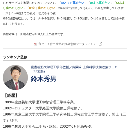
したサービスを推奨したいか」について、「
A:とても薦めたい
」「
B:まあ薦めたい
」「
C:あま
り薦めたくない
」「
D:全く薦めたくない
」の4段階で評価してもらい、比率を算出しています。
（※）0～6歳までの乳児・幼児をもつ親
※10段階聴取については、A=9-10回答、B=6-8回答、C=3-5回答、D=1-2回答として割合を算
出しております。
商標対象は、回答者数が100人以上の企業です。
育児・子育て世帯の推奨意向データ（PDF）
ランキング監修
慶應義塾大学理工学部教授／内閣府 上席科学技術政策フェロー
（非常勤）
鈴木秀男
【経歴】
1989年慶應義塾大学理工学部管理工学科卒業。
1992年ロチェスター大学経営大学院修士課程修了。
1996年東京工業大学大学院理工学研究科博士課程経営工学専攻修了。博士（工
学）取得。
1996年筑波大学社会工学系・講師。2002年6月同助教授。