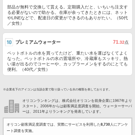
部品が無料で交換して貰える。定期購入だと、いちいち注文す
る必要がないので助かる。在庫が余ってきたときには、ネット
やLINEなどで、配達日の変更ができるのもありがたい。（50代
／女性）
プレミアムウォーター
71
.32
点
ペットボトルの水を買ってたけど、重たい水を運ばなくてよく
なった。ペットボトルの水の置場所や、冷蔵庫もスッキリ。熱
い湯が出るのでコーヒーや、カップラーメンをするのにとても
便利。（40代／女性）
※企業名下のアイコンは当該企業で取り扱っている水の種類を表しております。
オリコンランキングは、株式会社オリコンを前身企業に1967年より
スタート。2006年からは顧客満足度調査を開始。ウォーターサーバ
ーは、2011年よりランキングを発表しています。
オリコン顧客満足度調査では、実際にサービスを利用した
8,730
人にアンケ
ート調査を実施。