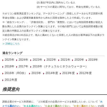
(2) 過去7年以内に契約をしている人
(3) サービスの選定に関与しており、料金を把握している人
※オリコン顧客満足度ランキングは、データクリーニング（回収したデータから不正回答や異
常値を排除）および調査対象者条件から外れた回答を除外した上で作成しています。
※「総合ランキング」、「評価項目別」、部門の「業態別」においては有効回答者数が規定人
数を満たした企業のみランクイン対象となります。その他の部門においては有効回答者数が規
定人数の半数以上の企業がランクイン対象となります。
※総合得点が60.00点以上で、他人に薦めたくないと回答した人の割合が基準値以下の企業がラ
ンクイン対象となります。
≫ 詳細はこちら
過去ランキング
2025年
2024年
2023年
2022年
2021年
2020年
2019年
2018年
2017年
2016年（ナチュラルミネラルウォーター）
2016年（RO水）
2015年
2014年度
2013年度
2012年度
2011年度
推奨意向
調査企業のサービス利用者に、「どの程度その企業のサービスを推奨したいか」について「
A:
とても薦めたい
」「
B:まあ薦めたい
」「
C:あまり薦めたくない
」「
D:全く薦めたくない
」の4段