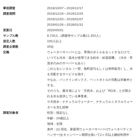
事前調査
2019/10/07～2019/12/17
調査期間
2019/12/18～2019/12/25
2018/12/20～2019/01/07
2018/01/26～2018/01/31
更新日
2020/05/01
サンプル数
8,730人（調査時サンプル数11,352人）
規定人数
100人以上
調査企業数
45社
定義
ウォーターサーバーとは、専用のボトルをセットするだけで、
いつでも冷水・温水が使用できる給水・給湯器機。（冷水・常
温水のみのサーバーもあり）
これらをレンタル（一部、無料貸与もしくは有料販売）し、水
を宅配するサービスを指す。
※なお、バックインボックス、ペットボトルの宅配は対象外と
する。
そのうち、農水省により「天然水」および「RO水」と分類さ
れる水を提供している事業者。
※天然水：ナチュラルウォーター、ナチュラルミネラルウォー
ターを含む総称
調査対象者
性別：指定なし
年齢：20歳以上
地域：全国
条件：(1) 現在、家庭用ウォーターサーバー(ウォーターディス
ペンサー)をキャンペーン期間を除いて2ヶ月以上継続利用中