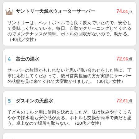
サントリー天然水ウォーターサーバー
74
.01
点
サントリーは、ペットボトルでも良く飲んでいたので、安心し
て美味しく飲んでいる。毎日、自動でクリーニングしてくれる
のでメンテナンスが簡単。ボトルの回収がないので、助かる。
（40代／女性）
富士の湧水
72
.96
点
サーバーの故障かもしれないと思い問い合わせをした時に、丁
寧に応対してくださって、後日営業担当の方が実際にサーバー
の状態を見に来てくれて大変助かりました。（30代／女性）
ダスキンの天然水
72
.61
点
子どものミルク用に使用を決めましたが、味は飲みやすくまろ
やかで採水地も安心感がある。ボトルも交換が簡単で楽だと思
う。卓上なので場所も取らない。（20代／女性）