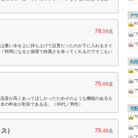
デ
F
76
.58
点
ーは重い水を上に持ち上げて設置だったのが下に入れるタイ
動！時間になると循環で綺麗さを保ってくれるのでそこもい
利
75
.69
点
し温度が高くあってほしかったためそのような機能のあるも
水の料金が割安である点。（30代／男性）
宅
75
ャス）
.48
点