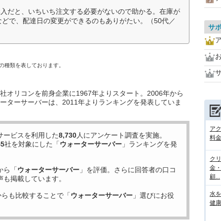
購入だと、いちいち注文する必要がないので助かる。在庫が
Eなどで、配達日の変更ができるのもありがたい。（50代／
サ
の種類を表しております。
オリコンを前身企業に1967年よりスタート。2006年から
ーターサーバーは、2011年よりランキングを発表していま
ア
サービスを利用した
8,730
人にアンケート調査を実施。
料金
45
社を対象にした「
ウォーターサーバー
」ランキングを発
ク
金
から「
ウォーターサーバー
」を評価。さらに回答者の口コ
顧...
声も掲載しています。
水
からも比較することで「
ウォーターサーバー
」選びにお役
健康