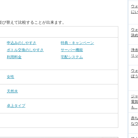
ウ
にい
並び替えて比較することが出来ます。
ウ
決
申込みのしやすさ
特典・キャンペーン
ボトル交換のしやすさ
サーバー機能
浄
リッ
利用料金
宅配システム
ウ
ぼう
女性
天然水
ジ
電
卓上タイプ
も...
赤
な