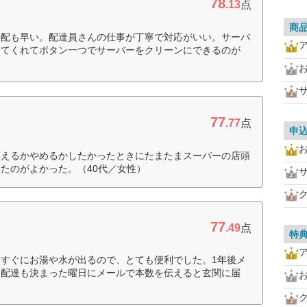
78
.13
点
商
手配も早い。配達員さんの仕事が丁寧で対応がいい。サーバ
してくれてボタン一つでサーバーをクリーンにできるのが
77
.77
点
申
変えるかやめるかしたかったときにたまたまスーパーの店頭
たのがよかった。（40代／女性）
77
.49
点
特
すぐにお湯や水が出るので、とても便利でした。1年後メ
。配達も決まった曜日にメールで本数を伝えると玄関に届