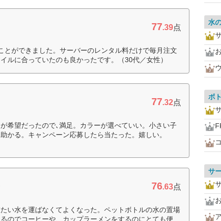
水
77
.39
点
ことができました。サーバーのレンタル料だけで毎月注文
イルに合っていたのも良かったです。（30代／女性）
ボ
77
.32
点
が希望だったので､満足。カラーが選べていい。小さい子
F
て助かる。キャンペーン応募したら当たった。嬉しい。
サ
76
ー
.63
点
重たい水を運ばなくてよくなった。ペットボトルの水の置場
出るのでコーヒーや、カップラーメンをするのにとても便