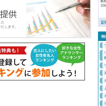
硬
ぞ
記
特