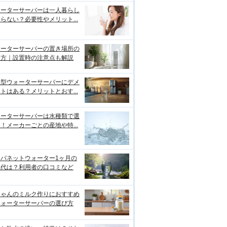
ォーターサーバーは一人暮らし
らない？必要性やメリット...
ォーターサーバーの置き場所の
め方｜設置時の注意点も解説
水型ウォーターサーバーにデメ
トはある？メリットとおす...
ォーターサーバーは水種類で選
！メーカーごとの産地や特...
ャパネットウォーター1ヶ月の
気代は？利用者の口コミなど
ちゃんのミルク作りにおすすめ
ウォーターサーバーの選び方