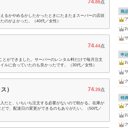
74
.86
点
商
変えるかやめるかしたかったときにたまたまスーパーの店頭
たのがよかった。（40代／女性）
74
.44
点
申
ことができました。サーバーのレンタル料だけで毎月注文
イルに合っていたのも良かったです。（30代／女性）
74
ャス）
.39
点
特
購入だと、いちいち注文する必要がないので助かる。在庫が
Eなどで、配達日の変更ができるのもありがたい。（50代／