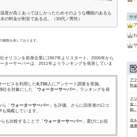
し温度が高くあってほしかったためそのような機能のあるも
サ
水の料金が割安である点。（30代／男性）
の種類を表しております。
オリコンを前身企業に1967年よりスタート。2006年から
ーターサーバーは、2011年よりランキングを発表していま
ア
サービスを利用した
8,730
人にアンケート調査を実施。
料金
45
社を対象にした「
ウォーターサーバー
」ランキングを発
ク
金
から「
ウォーターサーバー
」を評価。さらに回答者の口コ
顧...
声も掲載しています。
水
からも比較することで「
ウォーターサーバー
」選びにお役
健康