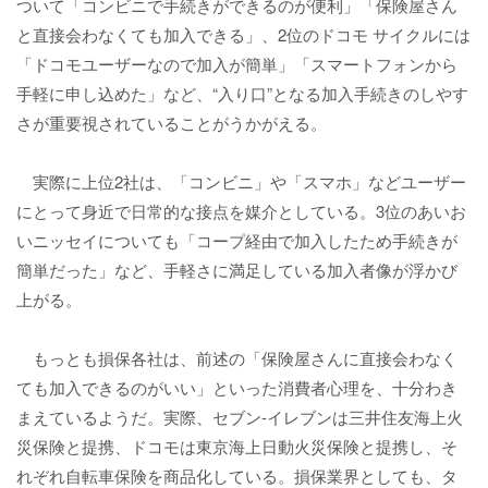
ついて「コンビニで手続きができるのが便利」「保険屋さん
と直接会わなくても加入できる」、2位のドコモ サイクルには
「ドコモユーザーなので加入が簡単」「スマートフォンから
手軽に申し込めた」など、“入り口”となる加入手続きのしやす
さが重要視されていることがうかがえる。
実際に上位2社は、「コンビニ」や「スマホ」などユーザー
にとって身近で日常的な接点を媒介としている。3位のあいお
いニッセイについても「コープ経由で加入したため手続きが
簡単だった」など、手軽さに満足している加入者像が浮かび
上がる。
もっとも損保各社は、前述の「保険屋さんに直接会わなく
ても加入できるのがいい」といった消費者心理を、十分わき
まえているようだ。実際、セブン‐イレブンは三井住友海上火
災保険と提携、ドコモは東京海上日動火災保険と提携し、そ
れぞれ自転車保険を商品化している。損保業界としても、タ