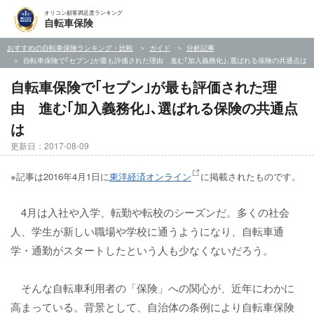
オリコン顧客満足度ランキング
自転車保険
おすすめの自転車保険ランキング・比較
ガイド
分析記事
自転車保険で｢セブン｣が最も評価された理由 進む｢加入義務化｣､選ばれる保険の共通点は
自転車保険で｢セブン｣が最も評価された理
由 進む｢加入義務化｣､選ばれる保険の共通点
は
更新日：2017-08-09
※記事は2016年4月1日に
東洋経済オンライン
に掲載されたものです。
4月は入社や入学、転勤や転校のシーズンだ。多くの社会
人、学生が新しい職場や学校に通うようになり、自転車通
学・通勤がスタートしたという人も少なくないだろう。
そんな自転車利用者の「保険」への関心が、近年にわかに
高まっている。背景として、自治体の条例により自転車保険