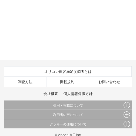
オリコン顧客満足度調査とは
調査方法
掲載規約
お問い合わせ
会社概要
個人情報保護方針
引用・転載について
利用者の声について
当サイトで公開されている情報（文字、写真、イラスト、画像データ等）及びこれらの配
置・編集および構造などについての著作権は株式会社oricon MEに帰属しております。
クッキーの使用について
当サイトに掲載している内容はすべてサービスの利用者が提出された見解・感想です。
これらの情報を権利者の許可なく無断転載・複製などの二次利用を行うことは固く禁じて
弊社が内容について正確性を含め一切保証するものではありません。
おります。
© oricon ME inc.
このサイトでは Cookie を使用して、ユーザーに合わせたコンテンツや広告の表示、ソー