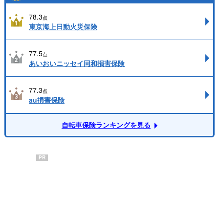
78.3
点
東京海上日動火災保険
77.5
点
あいおいニッセイ同和損害保険
77.3
点
au損害保険
自転車保険ランキングを見る
PR