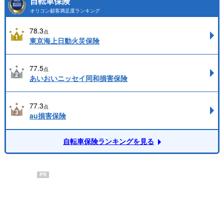
自転車保険
オリコン顧客満足度ランキング
78.3
点
東京海上日動火災保険
77.5
点
あいおいニッセイ同和損害保険
77.3
点
au損害保険
自転車保険ランキングを見る
PR