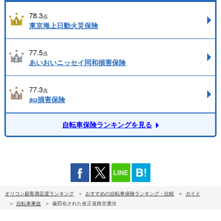
78.3
点
東京海上日動火災保険
77.5
点
あいおいニッセイ同和損害保険
77.3
点
au損害保険
自転車保険ランキングを見る
オリコン顧客満足度ランキング
おすすめの自転車保険ランキング・比較
ガイド
自転車事故
厳罰化された改正道路交通法