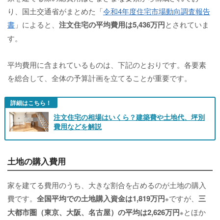
り、国土交通省がまとめた「
令和4年度住宅市場動向調査報告
書
」によると、
注文住宅の平均費用は5,436万円
とされていま
す。
平均費用に含まれているものは、下記のとおりです。各要素
を総合して、全体の予算計画を立てることが重要です。
詳細はこちら！
注文住宅の相場はいくら？建築費や土地代、坪別
費用などを解説
土地の購入費用
家を建てる費用のうち、大きな割合を占めるのが土地の購入
費です。
全国平均での土地購入資金は1,819万円
ですが、
三
※
大都市圏（東京、大阪、名古屋）の平均は2,626万円
とほか
※