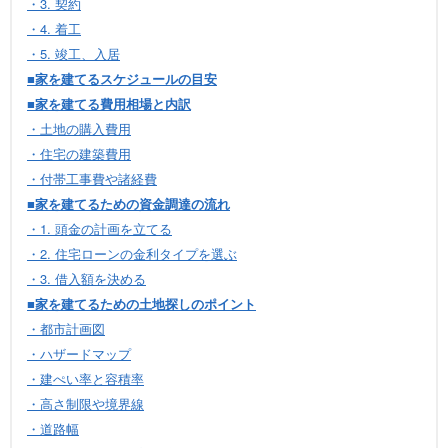
・3. 契約
・4. 着工
・5. 竣工、入居
■家を建てるスケジュールの目安
■家を建てる費用相場と内訳
・土地の購入費用
・住宅の建築費用
・付帯工事費や諸経費
■家を建てるための資金調達の流れ
・1. 頭金の計画を立てる
・2. 住宅ローンの金利タイプを選ぶ
・3. 借入額を決める
■家を建てるための土地探しのポイント
・都市計画図
・ハザードマップ
・建ぺい率と容積率
・高さ制限や境界線
・道路幅