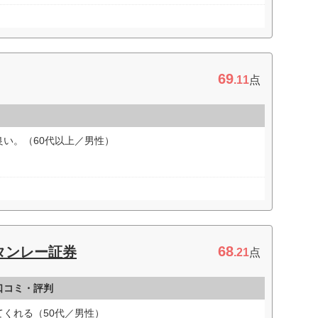
69
.11
点
い。（60代以上／男性）
68
タンレー証券
.21
点
口コミ・評判
くれる（50代／男性）