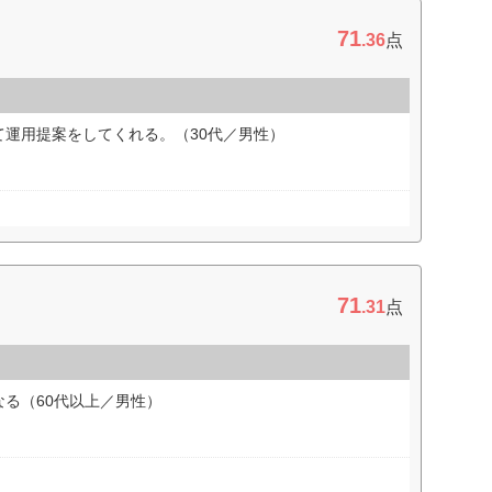
71
.36
点
運用提案をしてくれる。（30代／男性）
71
.31
点
る（60代以上／男性）