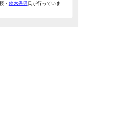
授・
鈴木秀男
氏が行っていま