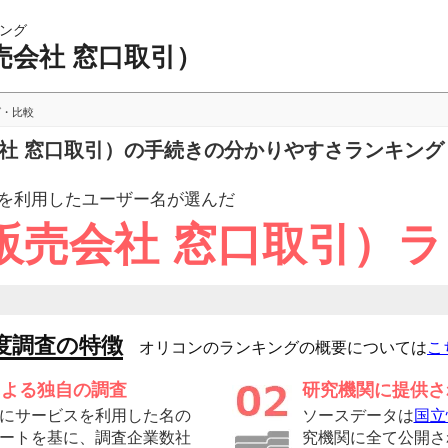
ング
売会社 窓口取引）
グ・比較
会社 窓口取引）の手続きの分かりやすさランキング
を利用したユーザー
名が選んだ
販売会社 窓口取引）
度調査の特徴
オリコンのランキングの概要については
こ
による独自の調査
研究機関に提供さ
にサービスを利用した名の
ソースデータは
国立
ートを基に、調査企業数社
究機関に全て公開さ