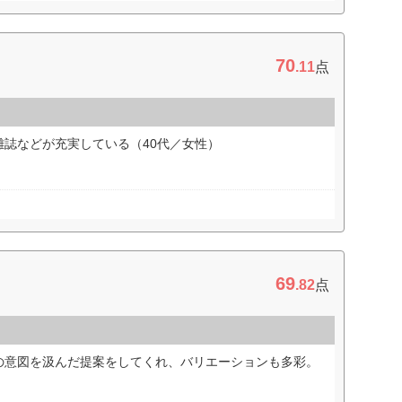
70
.11
点
誌などが充実している（40代／女性）
69
.82
点
の意図を汲んだ提案をしてくれ、バリエーションも多彩。