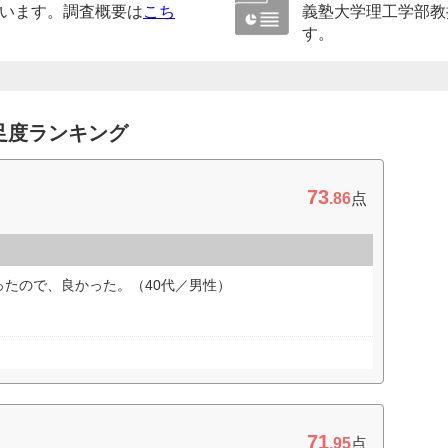
います。調査概要は
こち
義塾大学理工学部教
す。
足度ランキング
73
.86
点
たので、良かった。（40代／男性）
71
.95
点