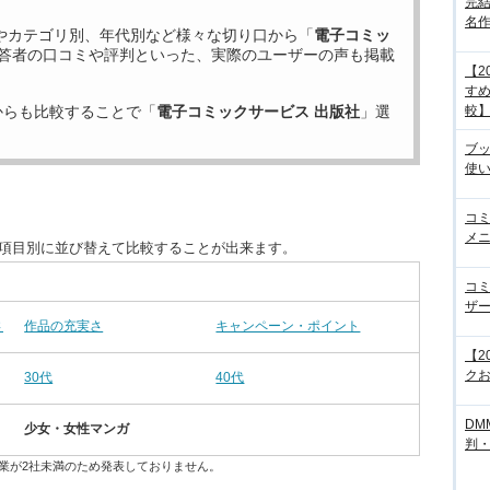
完結
名
やカテゴリ別、年代別など様々な切り口から「
電子コミッ
答者の口コミや評判といった、実際のユーザーの声も掲載
【2
すめ
較
からも比較することで「
電子コミックサービス 出版社
」選
ブ
使
コ
メニ
を項目別に並び替えて比較することが出来ます。
コ
ザ
さ
作品の充実さ
キャンペーン・ポイント
【2
クお
30代
40代
DM
少女・女性マンガ
判
業が2社未満のため発表しておりません。