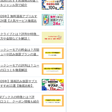
済みのおすすめ漫画100選！
作をジャンル別で紹介
026年】無料漫画アプリおす
24選【人気サービス徹底比
】
ックライブとは？評判や特徴、
い方や金額などを解説！
ミックシーモアの料金は？月額
ューや読み放題プランの違...
ミックシーモアの評判は？ユー
ーの口コミを徹底解説
026年】漫画読み放題サブス
すすめ11選【徹底比較】
Mブックスの特徴とは？評
・口コミ、クーポン情報も紹介