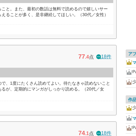
ること。また、最初の数話は無料で読めるので嬉しいサー
らえることが多く、是非継続してほしい。（30代／女性）
ア
77
18件
.4
点
マ
P
ので、1度にたくさん読めてよい。待たなきゃ読めないこと
あるが、定期的にマンガがしっかり読める。（20代／女
作
マ
P
74
18件
.1
点