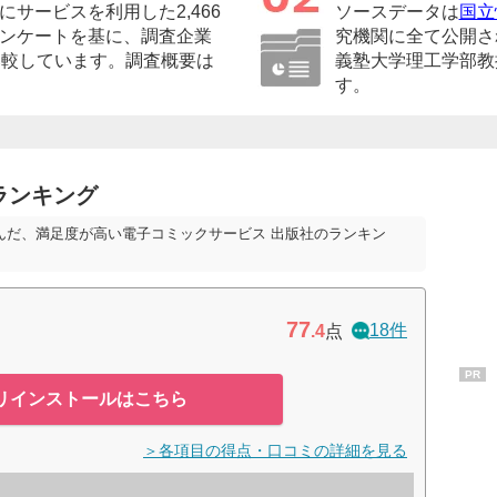
サービスを利用した2,466
ソースデータは
国立
ンケートを基に、調査企業
究機関に全て公開さ
比較しています。調査概要は
義塾大学理工学部教
す。
ランキング
んだ、満足度が高い電子コミックサービス 出版社のランキン
77
18件
.4
点
PR
リインストールはこちら
＞各項目の得点・口コミの詳細を見る