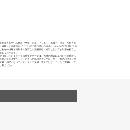
で公開されている情報（文字、写真、イラスト、画像データ等）及びこれ
・編集および構造などについての著作権は株式会社oricon MEに帰属してお
これらの情報を権利者の許可なく無断転載・複製などの二次利用を行うこ
禁じております。
で掲載しているすべての情報やデータは、当社の調査に基づいた結果から
ものとなりますが、サービスへの感想については、サービスの利用者が提
見解・感想となっており、当社の見解・意見ではないことをご理解いただ
ご覧ください。