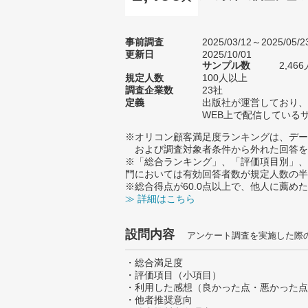
事前調査
2025/03/12～2025/05/2
更新日
2025/10/01
サンプル数
2,4
規定人数
100人以上
調査企業数
23社
定義
出版社が運営しており、
WEB上で配信している
※オリコン顧客満足度ランキングは、デー
および調査対象者条件から外れた回答を
※「総合ランキング」、「評価項目別」、
門においては有効回答者数が規定人数の半
※総合得点が60.0点以上で、他人に薦
≫ 詳細はこちら
設問内容
アンケート調査を実施した際
・総合満足度
・評価項目（小項目）
・利用した感想（良かった点・悪かった点
・他者推奨意向