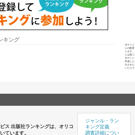
ンキング
当サイト
らの配置
ります。
とは固く
当サイト
作成した
出された
いた上で
ジャンル・ラン
ビス 出版社ランキングは、オリコ
キング定義
づいています。
調査詳細につい