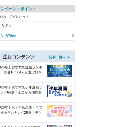
ャンペーン・ポイント
alcy（パルシィ）
マガポケ
ンガMee
注目コンテンツ
記事一覧へ ≫
026年】おすすめ漫画ランキ
！読者10,564人が選ぶ好き
026年】おすすめ少年漫画ラ
ング64選！王道から個性派
026年】おすすめ恋愛・ラブ
漫画ランキング29選！胸キ