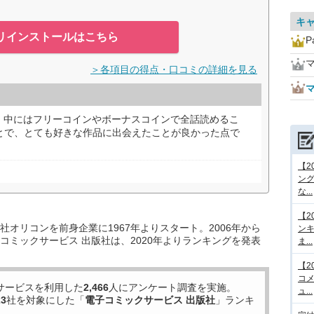
キ
リインストールはこちら
P
＞各項目の得点・口コミの詳細を見る
マ
。中にはフリーコインやボーナスコインで全話読めるこ
ことで、とても好きな作品に出会えたことが良かった点で
【2
ング
な...
【2
オリコンを前身企業に1967年よりスタート。2006年から
ンキ
コミックサービス 出版社は、2020年よりランキングを発表
ま...
【2
コメ
サービスを利用した
2,466
人にアンケート調査を実施。
ュ...
23
社を対象にした「
電子コミックサービス 出版社
」ランキ