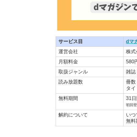
サービス目
dマ
運営会社
株式
月額料金
58
取扱ジャンル
雑誌
読み放題数
冊数
タイ
無料期間
31
初回登
解約について
いつ
無料