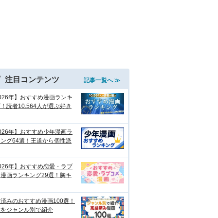
注目コンテンツ
記事一覧へ ≫
026年】おすすめ漫画ランキ
！読者10,564人が選ぶ好き
026年】おすすめ少年漫画ラ
ング64選！王道から個性派
026年】おすすめ恋愛・ラブ
漫画ランキング29選！胸キ
済みのおすすめ漫画100選！
作をジャンル別で紹介