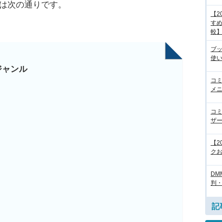
ルは次の通りです。
【2
すめ
較
ブ
使
ジャンル
コ
メニ
コ
ザ
【2
クお
DM
判
記