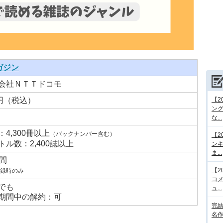
ガジン
会社ＮＴＴドコモ
0円（税込）
【2
ング
な...
：4,300冊以上
（バックナンバー含む）
【2
トル数：2,400誌以上
ンキ
ま...
日間
【2
録時のみ
コメ
でも
ュ...
期間中の解約：可
完結
名