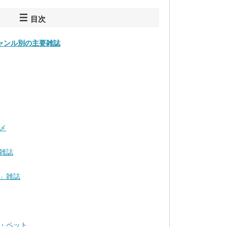
目次
ャンル別の主要雑誌
メ
雑誌
」雑誌
・ペット