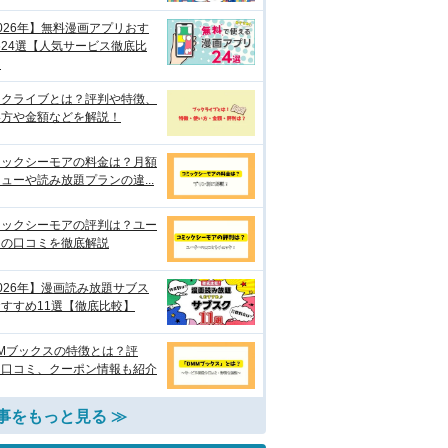
026年】無料漫画アプリおす
24選【人気サービス徹底比
】
ックライブとは？評判や特徴、
い方や金額などを解説！
ミックシーモアの料金は？月額
ューや読み放題プランの違...
ミックシーモアの評判は？ユー
ーの口コミを徹底解説
026年】漫画読み放題サブス
すすめ11選【徹底比較】
Mブックスの特徴とは？評
・口コミ、クーポン情報も紹介
事をもっと見る ≫