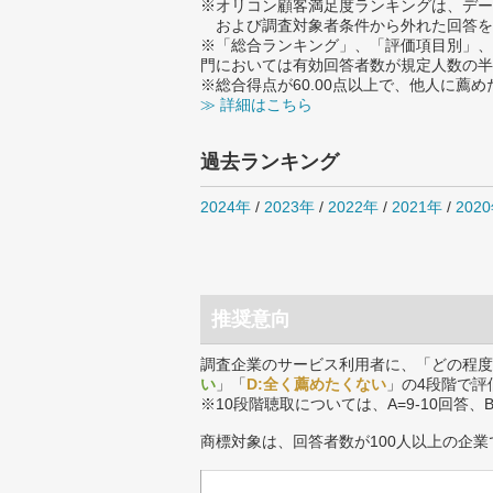
※オリコン顧客満足度ランキングは、デー
および調査対象者条件から外れた回答を
※「総合ランキング」、「評価項目別」、
門においては有効回答者数が規定人数の半
※総合得点が60.00点以上で、他人に
≫ 詳細はこちら
過去ランキング
2024年
/
2023年
/
2022年
/
2021年
/
202
推奨意向
調査企業のサービス利用者に、「どの程度
い
」「
D:全く薦めたくない
」の4段階で評
※10段階聴取については、A=9-10回答、
商標対象は、回答者数が100人以上の企業