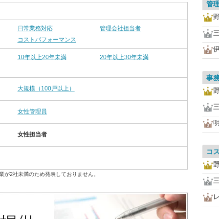
管
日常業務対応
管理会社担当者
コストパフォーマンス
10年以上20年未満
20年以上30年未満
事
大規模（100戸以上）
女性管理員
女性担当者
コ
業が2社未満のため発表しておりません。