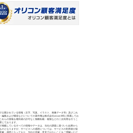
で公開されている情報（文字、写真、イラスト、画像データ等）及びこれ
・編集および構造などについての著作権は株式会社oricon MEに帰属してお
これらの情報を権利者の許可なく無断転載・複製などの二次利用を行うこ
禁じております。
で掲載しているすべての情報やデータは、当社の調査に基づいた結果から
ものとなりますが、サービスへの感想については、サービスの利用者が提
見解・感想となっており、当社の見解・意見ではないことをご理解いただ