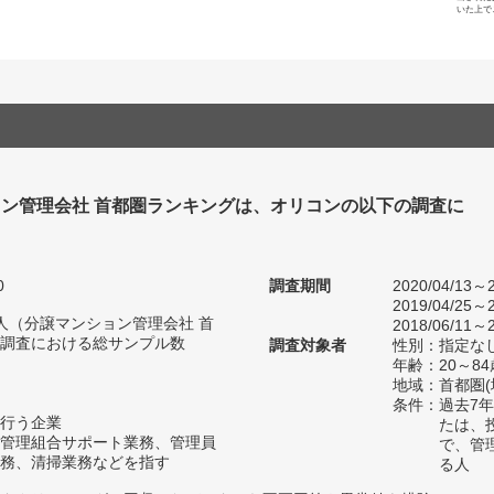
いた上で
ン管理会社 首都圏ランキングは、オリコンの以下の調査に
。
0
調査期間
2020/04/13～2
2019/04/25～2
16人（分譲マンション管理会社 首
2018/06/11～2
調査における総サンプル数
調査対象者
性別：指定な
年齢：20～84
地域：首都圏
条件：過去7
行う企業
たは、
管理組合サポート業務、管理員
で、管
務、清掃業務などを指す
る人