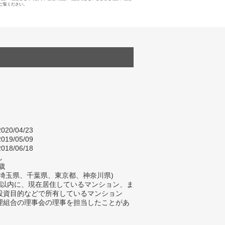
ご覧ください。
020/04/23
019/05/09
018/06/18
し
歳
(埼玉県、千葉県、東京都、神奈川県)
年以内に、現在居住しているマンション、ま
投資目的などで所有しているマンション
理組合の理事会の理事を担当したことがあ