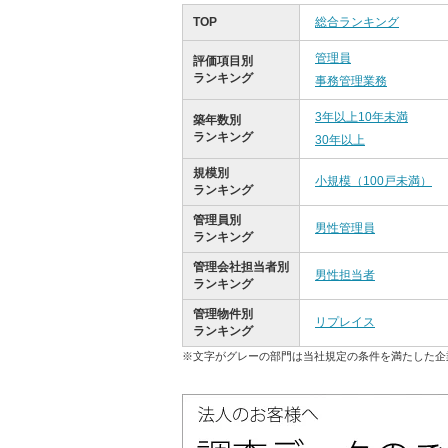
TOP
総合ランキング
管理員
評価項目別
ランキング
事務管理業務
3年以上10年未満
築年数別
ランキング
30年以上
規模別
小規模（100戸未満）
ランキング
管理員別
男性管理員
ランキング
管理会社担当者別
男性担当者
ランキング
管理物件別
リプレイス
ランキング
※文字がグレーの部門は当社規定の条件を満たした企