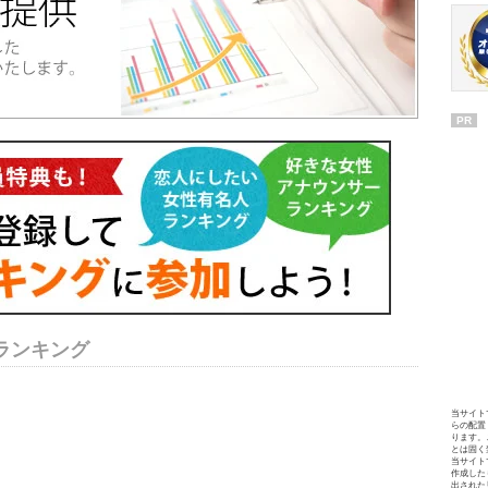
PR
ランキング
当サイト
らの配置
ります。
とは固く
当サイト
作成した
出された