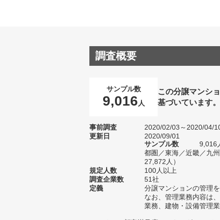
調査概要
サンプル数
この分譲マンショ
9,016
基づいています
人
事前調査
2020/02/03～2020/04/1
更新日
2020/09/01
サンプル数
9,0
都圏／東海／近畿／九州
27,872人）
規定人数
100人以上
調査企業数
51社
定義
分譲マンションの管理を
なお、管理業務内容は、
業務、建物・設備管理業