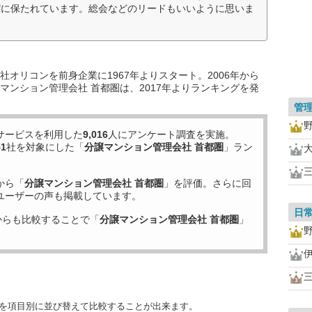
潔に保たれています。総会などのリードもいいように思いま
オリコンを前身企業に1967年よりスタート。2006年から
マンション管理会社 首都圏は、2017年よりランキングを発
管
サービスを利用した
9,016
人にアンケート調査を実施。
51
社を対象にした「
分譲マンション管理会社 首都圏
」ラン
から「
分譲マンション管理会社 首都圏
」を評価。さらに回
ユーザーの声も掲載しています。
日
からも比較することで「
分譲マンション管理会社 首都圏
」
度を項目別に並び替えて比較することが出来ます。