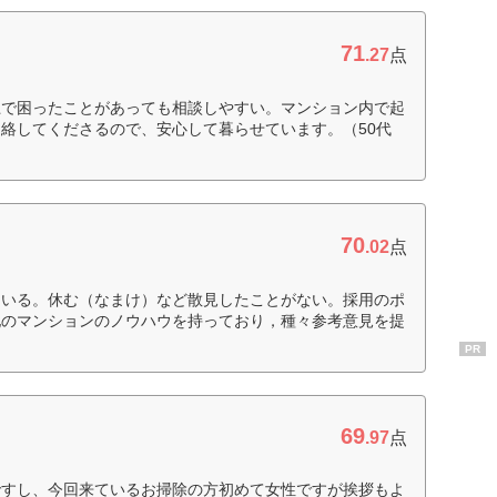
71
.27
点
上で困ったことがあっても相談しやすい。マンション内で起
絡してくださるので、安心して暮らせています。（50代
70
.02
点
ている。休む（なまけ）など散見したことがない。採用のポ
他のマンションのノウハウを持っており，種々参考意見を提
PR
69
.97
点
ですし、今回来ているお掃除の方初めて女性ですが挨拶もよ