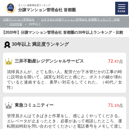
オリコン顧客満足度ランキング
分譲マンション管理会社 首都圏
分譲マンション管理会社
おすすめの分譲マンション管理会社 首都圏ランキング・比較
2020年版
30年以上
【2020年】分譲マンション管理会社 首都圏の30年以上ランキング・比較
30年以上 満足度ランキング
三井不動産レジデンシャルサービス
72
.47
点
清掃員さんが、とても良い人。配管だか下水管だかの工事の時
に説明会を開いて、誠実な対応だと感じた。ポストの鍵が壊れ
ていると連絡すると、素早い対応をしてくれた。（40代／女
性）
東急コミュニティー
71
.10
点
管理員さんはてきぱきと作業をし、感じよくやってくださる。
エレベータが止まったとき、必要があって相談したところ、運
転開始時刻を問い合わせてくださいと電話番号をメモして渡し