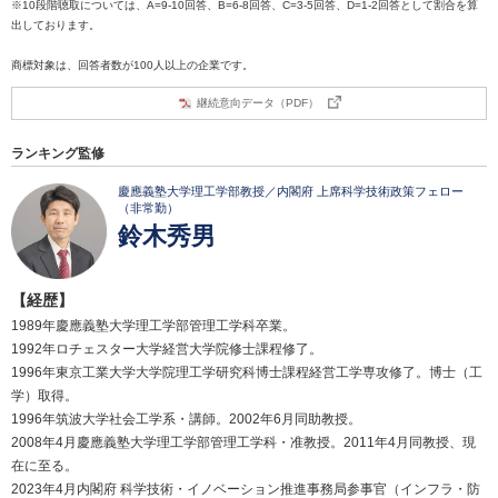
※10段階聴取については、A=9-10回答、B=6-8回答、C=3-5回答、D=1-2回答として割合を算
出しております。
商標対象は、回答者数が100人以上の企業です。
継続意向データ（PDF）
ランキング監修
慶應義塾大学理工学部教授／内閣府 上席科学技術政策フェロー
（非常勤）
鈴木秀男
【経歴】
1989年慶應義塾大学理工学部管理工学科卒業。
1992年ロチェスター大学経営大学院修士課程修了。
1996年東京工業大学大学院理工学研究科博士課程経営工学専攻修了。博士（工
学）取得。
1996年筑波大学社会工学系・講師。2002年6月同助教授。
2008年4月慶應義塾大学理工学部管理工学科・准教授。2011年4月同教授、現
在に至る。
2023年4月内閣府 科学技術・イノベーション推進事務局参事官（インフラ・防