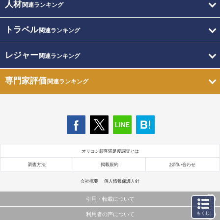
人材
関連ランキング
トラベル
関連ランキング
レジャー
関連ランキング
専門家評価
関連ランキング
オリコン顧客満足度調査とは
調査方法
掲載規約
お問い合わせ
会社概要
個人情報保護方針
引用・転載について
もくじ
利用者の声について
当サイトで公開されている情報（文字、写真、イラスト、画像データ等）及びこれらの配置・