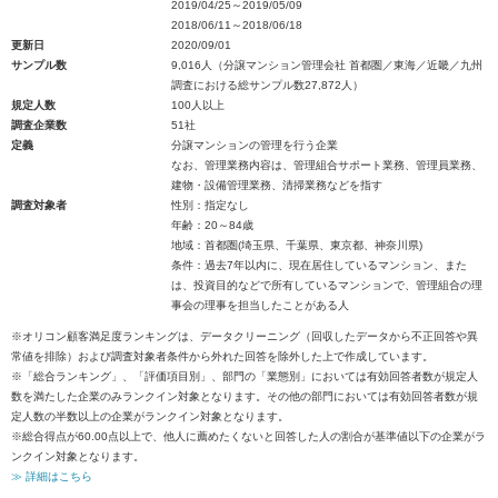
2019/04/25～2019/05/09
2018/06/11～2018/06/18
更新日
2020/09/01
サンプル数
9,016人（分譲マンション管理会社 首都圏／東海／近畿／九州
調査における総サンプル数27,872人）
規定人数
100人以上
調査企業数
51社
定義
分譲マンションの管理を行う企業
なお、管理業務内容は、管理組合サポート業務、管理員業務、
建物・設備管理業務、清掃業務などを指す
調査対象者
性別：指定なし
年齢：20～84歳
地域：首都圏(埼玉県、千葉県、東京都、神奈川県)
条件：過去7年以内に、現在居住しているマンション、また
は、投資目的などで所有しているマンションで、管理組合の理
事会の理事を担当したことがある人
※オリコン顧客満足度ランキングは、データクリーニング（回収したデータから不正回答や異
常値を排除）および調査対象者条件から外れた回答を除外した上で作成しています。
※「総合ランキング」、「評価項目別」、部門の「業態別」においては有効回答者数が規定人
数を満たした企業のみランクイン対象となります。その他の部門においては有効回答者数が規
定人数の半数以上の企業がランクイン対象となります。
※総合得点が60.00点以上で、他人に薦めたくないと回答した人の割合が基準値以下の企業がラ
ンクイン対象となります。
≫ 詳細はこちら