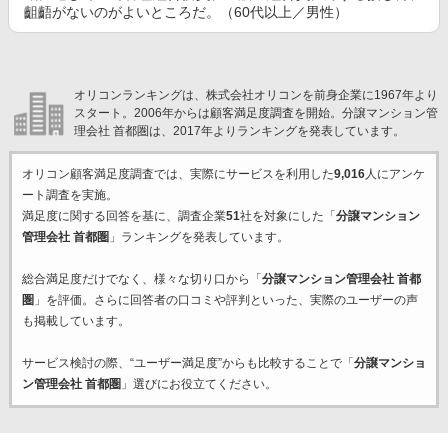
齟齬がないのがよいところだ。（60代以上／男性）
オリコンランキングは、株式会社オリコンを前身企業に1967年より
スタート。2006年からは顧客満足度調査を開始。分譲マンション管
理会社 首都圏は、2017年よりランキングを発表しています。
オリコン顧客満足度調査では、実際にサービスを利用した
9,016
人にアンケ
ート調査を実施。
満足度に関する回答を基に、調査企業
51
社を対象にした「
分譲マンション
管理会社 首都圏
」ランキングを発表しています。
総合満足度だけでなく、様々な切り口から「
分譲マンション管理会社 首都
圏
」を評価。さらに回答者の口コミや評判といった、実際のユーザーの声
も掲載しています。
サービス検討の際、“ユーザー満足度”からも比較することで「
分譲マンショ
ン管理会社 首都圏
」選びにお役立てください。