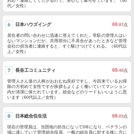
対応・連絡してくださるので、安心して暮らせています。（50
代／女性）
日本ハウズイング
69
.87
点
居住者の問い合わせに迅速に答えてくれた。常駐の管理人はい
ないマンションだが、共用部分に不具合があったときなど管理
会社の担当者に連絡すると、すぐ駆けつけてくれる。（60代以
上／女性）
長谷工コミュニティ
69
.40
点
管理人さん達の人柄がおおむね良好ですし、今回来ているお掃
除の方初めて女性ですが挨拶もよくよく働いていてマンション
内が清潔に保たれています。総会などのリードもいいように思
います（60代以上／女性）
日本総合住生活
68
.03
点
現在の管理員は、当団地の担当になって5年になり、ベテランの
域に達していて管理組合役員、一般の組合員に対する接し方に