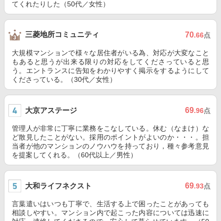
てくれたりした（50代／女性）
三菱地所コミュニティ
70
.66
点
大規模マンションで様々な居住者がいる為、対応が大変なこと
もあると思うが出来る限りの対応をしてくださっていると思
う。エントランスに告知をわかりやすく掲示をするようにして
くださっている。（30代／女性）
大京アステージ
69
.96
点
管理人が非常に丁寧に業務をこなしている。休む（なまけ）な
ど散見したことがない。採用のポイントがよいのか・・・。担
当者が他のマンションのノウハウを持っており，種々参考意見
を提案してくれる。（60代以上／男性）
大和ライフネクスト
69
.93
点
言葉遣いはいつも丁寧で、生活する上で困ったことがあっても
相談しやすい。マンション内で起こった内容については迅速に