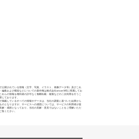
で公開されている情報（文字、写真、イラスト、画像データ等）及びこれ
・編集および構造などについての著作権は株式会社oricon MEに帰属してお
これらの情報を権利者の許可なく無断転載・複製などの二次利用を行うこ
禁じております。
で掲載しているすべての情報やデータは、当社の調査に基づいた結果から
ものとなりますが、サービスへの感想については、サービスの利用者が提
見解・感想となっており、当社の見解・意見ではないことをご理解いただ
ご覧ください。