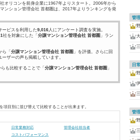
オリコンを前身企業に1967年よりスタート。2006年から
マンション管理会社 首都圏は、2017年よりランキングを発
管
サービスを利用した
9,016
人にアンケート調査を実施。
51
社を対象にした「
分譲マンション管理会社 首都圏
」ラン
から「
分譲マンション管理会社 首都圏
」を評価。さらに回
ユーザーの声も掲載しています。
日
からも比較することで「
分譲マンション管理会社 首都圏
」
度を項目別に並び替えて比較することが出来ます。
管
日常業務対応
管理会社担当者
コストパフォーマンス