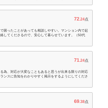
72
.24
点
上で困ったことがあっても相談しやすい。マンション内で起
絡してくださるので、安心して暮らせています。（50代
71
ィ
.24
点
いる為、対応が大変なこともあると思うが出来る限りの対応
トランスに告知をわかりやすく掲示をするようにしてくださ
69
.38
点