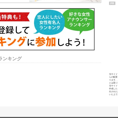
PR
ランキング
当サイト
らの配置
ります。
とは固く
当サイト
作成した
出された
いた上で