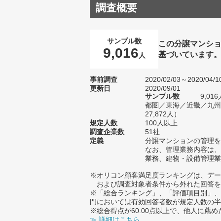
調査概要
サンプル数
この分譲マンショ
9,016
基づいています
人
事前調査
2020/02/03～2020/04/1
更新日
2020/09/01
サンプル数
9,0
都圏／東海／近畿／九州
27,872人）
規定人数
100人以上
調査企業数
51社
定義
分譲マンションの管理を
なお、管理業務内容は、
業務、建物・設備管理業
※オリコン顧客満足度ランキングは、デー
および調査対象者条件から外れた回答を
※「総合ランキング」、「評価項目別」、
門においては有効回答者数が規定人数の半
※総合得点が60.00点以上で、他人に
≫ 詳細はこちら