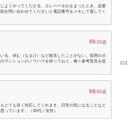
感じよくやってくださる。エレベータが止まったとき、必要
時刻を問い合わせてくださいと電話番号をメモして渡してく
69
.33
点
ている。休む（なまけ）など散見したことがない。採用のポ
他のマンションのノウハウを持っており，種々参考意見を提
PR
66
.02
点
つもとても良く対応してくれます。日常の気になることなど
思っています。（30代／女性）