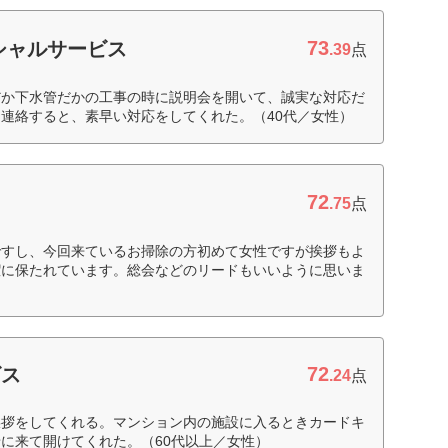
73
シャルサービス
.39
点
だか下水管だかの工事の時に説明会を開いて、誠実な対応だ
連絡すると、素早い対応をしてくれた。（40代／女性）
72
.75
点
ですし、今回来ているお掃除の方初めて女性ですが挨拶もよ
潔に保たれています。総会などのリードもいいように思いま
72
ビス
.24
点
挨拶をしてくれる。マンション内の施設に入るときカードキ
に来て開けてくれた。（60代以上／女性）