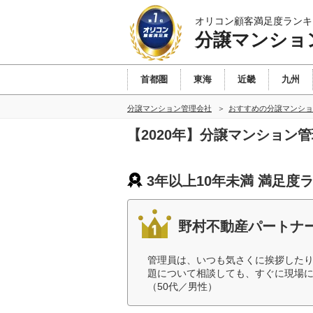
オリコン顧客満足度ランキ
分譲マンショ
首都圏
東海
近畿
九州
分譲マンション管理会社
おすすめの分譲マンショ
【2020年】分譲マンション
3年以上10年未満 満足度
野村不動産パートナ
管理員は、いつも気さくに挨拶した
題について相談しても、すぐに現場
（50代／男性）