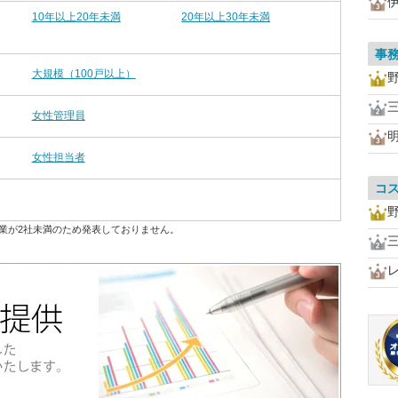
10年以上20年未満
20年以上30年未満
事
大規模（100戸以上）
女性管理員
女性担当者
コ
業が2社未満のため発表しておりません。