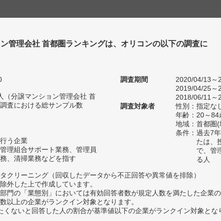
ン管理会社 首都圏ランキングは、オリコンの以下の調査に
。
0
調査期間
2020/04/13～2
2019/04/25～2
16人（分譲マンション管理会社 首
2018/06/11～2
調査における総サンプル数
調査対象者
性別：指定な
年齢：20～84
地域：首都圏
条件：過去7
行う企業
たは、
管理組合サポート業務、管理員
で、管
務、清掃業務などを指す
る人
タクリーニング（回収したデータから不正回答や異常値を排除）
除外した上で作成しています。
部門の「業態別」においては有効回答者数が規定人数を満たした企業の
数以上の企業がランクイン対象となります。
薦めたくないと回答した人の割合が基準値以下の企業がランクイン対象とな