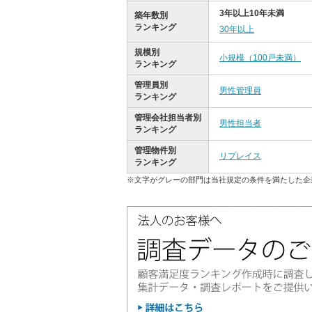
3年以上10年未満
築年数別
ランキング
30年以上
規模別
小規模（100戸未満）
ランキング
管理員別
男性管理員
ランキング
管理会社担当者別
男性担当者
ランキング
管理物件別
リプレイス
ランキング
※文字がグレーの部門は当社規定の条件を満たした企