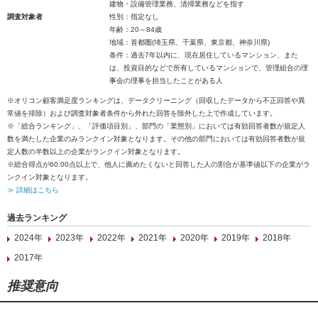
建物・設備管理業務、清掃業務などを指す
調査対象者
性別：指定なし
年齢：20～84歳
地域：首都圏(埼玉県、千葉県、東京都、神奈川県)
条件：過去7年以内に、現在居住しているマンション、また
は、投資目的などで所有しているマンションで、管理組合の理
事会の理事を担当したことがある人
※オリコン顧客満足度ランキングは、データクリーニング（回収したデータから不正回答や異
常値を排除）および調査対象者条件から外れた回答を除外した上で作成しています。
※「総合ランキング」、「評価項目別」、部門の「業態別」においては有効回答者数が規定人
数を満たした企業のみランクイン対象となります。その他の部門においては有効回答者数が規
定人数の半数以上の企業がランクイン対象となります。
※総合得点が60.00点以上で、他人に薦めたくないと回答した人の割合が基準値以下の企業がラ
ンクイン対象となります。
≫ 詳細はこちら
過去ランキング
2024年
2023年
2022年
2021年
2020年
2019年
2018年
2017年
推奨意向