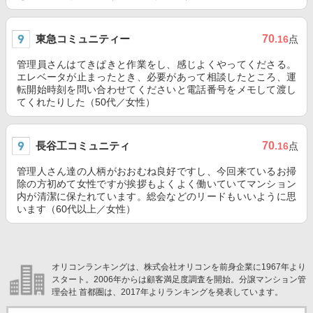
東急コミュニティー
70
.16
点
管理員さんはてきぱきと作業をし、感じよくやってくださる。
エレベータが止まったとき、必要があって相談したところ、運
転開始時刻を問い合わせてくださいと電話番号をメモして渡し
てくれたりした（50代／女性）
長谷工コミュニティ
70
.16
点
管理人さん達の人柄がおおむね良好ですし、今回来ているお掃
除の方初めて女性ですが挨拶もよくよく働いていてマンション
内が清潔に保たれています。総会などのリードもいいように思
います（60代以上／女性）
オリコンランキングは、株式会社オリコンを前身企業に1967年より
スタート。2006年からは顧客満足度調査を開始。分譲マンション管
理会社 首都圏は、2017年よりランキングを発表しています。