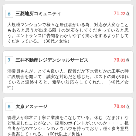
三菱地所コミュニティ
71
.22
点
大規模マンションで様々な居住者がいる為、対応が大変なこと
もあると思うが出来る限りの対応をしてくださっていると思
う。エントランスに告知をわかりやすく掲示をするようにして
くださっている。（30代／女性）
三井不動産レジデンシャルサービス
70
.83
点
清掃員さんが、とても良い人。配管だか下水管だかの工事の時
に説明会を開いて、誠実な対応だと感じた。ポストの鍵が壊れ
ていると連絡すると、素早い対応をしてくれた。（40代／女
性）
大京アステージ
70
.34
点
管理人が非常に丁寧に業務をこなしている。休む（なまけ）な
ど散見したことがない。採用のポイントがよいのか・・・。担
当者が他のマンションのノウハウを持っており，種々参考意見
を提案してくれる。（60代以上／男性）