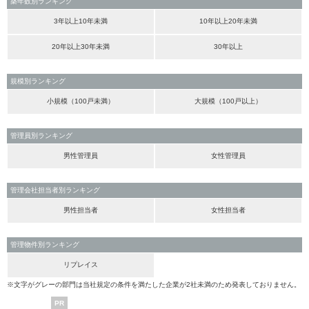
築年数別ランキング
3年以上10年未満
10年以上20年未満
20年以上30年未満
30年以上
規模別ランキング
小規模（100戸未満）
大規模（100戸以上）
管理員別ランキング
男性管理員
女性管理員
管理会社担当者別ランキング
男性担当者
女性担当者
管理物件別ランキング
リプレイス
※文字がグレーの部門は当社規定の条件を満たした企業が2社未満のため発表しておりません。
PR