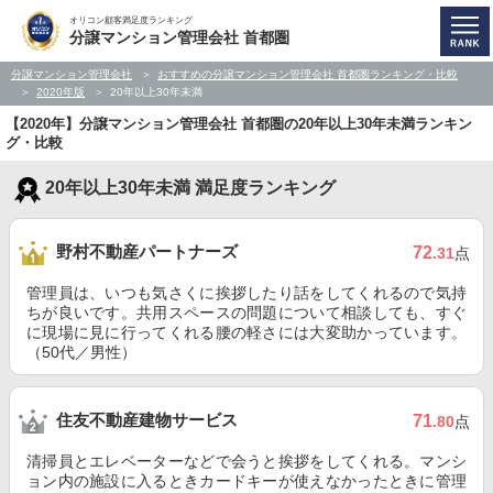
オリコン顧客満足度ランキング
分譲マンション管理会社 首都圏
分譲マンション管理会社
おすすめの分譲マンション管理会社 首都圏ランキング・比較
2020年版
20年以上30年未満
【2020年】分譲マンション管理会社 首都圏の20年以上30年未満ランキン
グ・比較
20年以上30年未満 満足度ランキング
野村不動産パートナーズ
72
.31
点
管理員は、いつも気さくに挨拶したり話をしてくれるので気持
ちが良いです。共用スペースの問題について相談しても、すぐ
に現場に見に行ってくれる腰の軽さには大変助かっています。
（50代／男性）
住友不動産建物サービス
71
.80
点
清掃員とエレベーターなどで会うと挨拶をしてくれる。マンシ
ョン内の施設に入るときカードキーが使えなかったときに管理