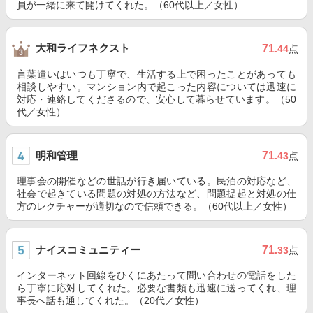
員が一緒に来て開けてくれた。（60代以上／女性）
大和ライフネクスト
71
.44
点
言葉遣いはいつも丁寧で、生活する上で困ったことがあっても
相談しやすい。マンション内で起こった内容については迅速に
対応・連絡してくださるので、安心して暮らせています。（50
代／女性）
明和管理
71
.43
点
理事会の開催などの世話が行き届いている。民泊の対応など、
社会で起きている問題の対処の方法など、問題提起と対処の仕
方のレクチャーが適切なので信頼できる。（60代以上／女性）
ナイスコミュニティー
71
.33
点
インターネット回線をひくにあたって問い合わせの電話をした
ら丁寧に応対してくれた。必要な書類も迅速に送ってくれ、理
事長へ話も通してくれた。（20代／女性）