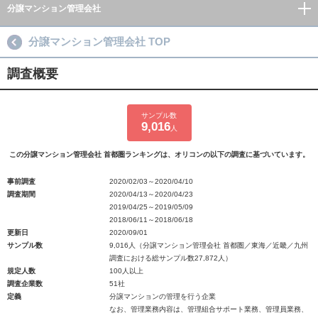
分譲マンション管理会社
分譲マンション管理会社 TOP
調査概要
サンプル数
9,016
人
この分譲マンション管理会社 首都圏ランキングは、オリコンの以下の調査に基づいています。
事前調査
2020/02/03～2020/04/10
調査期間
2020/04/13～2020/04/23
2019/04/25～2019/05/09
2018/06/11～2018/06/18
更新日
2020/09/01
サンプル数
9,016人（分譲マンション管理会社 首都圏／東海／近畿／九州
調査における総サンプル数27,872人）
規定人数
100人以上
調査企業数
51社
定義
分譲マンションの管理を行う企業
なお、管理業務内容は、管理組合サポート業務、管理員業務、