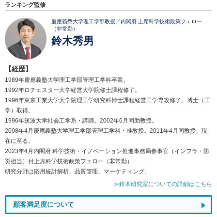
ランキング監修
慶應義塾大学理工学部教授／内閣府 上席科学技術政策フェロー
（非常勤）
鈴木秀男
【経歴】
1989年慶應義塾大学理工学部管理工学科卒業。
1992年ロチェスター大学経営大学院修士課程修了。
1996年東京工業大学大学院理工学研究科博士課程経営工学専攻修了。博士（工
学）取得。
1996年筑波大学社会工学系・講師。2002年6月同助教授。
2008年4月慶應義塾大学理工学部管理工学科・准教授。2011年4月同教授、現
在に至る。
2023年4月内閣府 科学技術・イノベーション推進事務局参事官（インフラ・防
災担当）付上席科学技術政策フェロー（非常勤）
研究分野は応用統計解析、品質管理、マーケティング。
≫鈴木研究室についての詳細はこちら
顧客満足度について