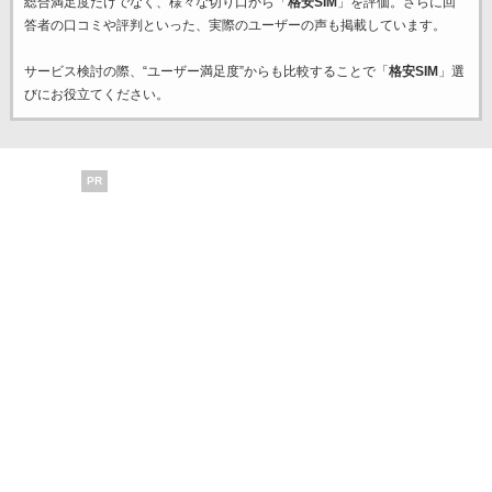
総合満足度だけでなく、様々な切り口から「
格安SIM
」を評価。さらに回
答者の口コミや評判といった、実際のユーザーの声も掲載しています。
サービス検討の際、“ユーザー満足度”からも比較することで「
格安SIM
」選
びにお役立てください。
PR