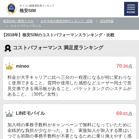
オリコン顧客満足度ランキング
格安SIM
格安SIM／格安スマホ
おすすめの格安SIMランキング・比較
2018年版
コストパフォーマンス
【2018年】格安SIMのコストパフォーマンスランキング・比較
コストパフォーマンス 満足度ランキング
70
mineo
.36
点
料金が大手キャリアに比べ三分の一程度になるが特に変わりな
く使用できること。質問や使用した感想などユーザー同士で意
見交換できる掲示板があること。パケットタンクのシステムが
あること。（30代／女性）
LINEモバイル
69
.81
点
加入時の事務手数料がキャンペーンで無料になっていたために
金銭的な負担が少なかった。また、家族知人が加入する際はい
つでも初期の事務手数料が不要となるために乗り換えやすく感