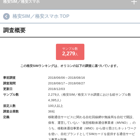
格安SIM／格安スマホ
格安SIM／格安スマホ TOP
調査概要
サンプル数
2,279
人
この格安SIMランキングは、オリコンの以下の調査に基づいています。
事前調査
2018/06/06～2018/08/16
調査期間
2018/08/17～2018/08/27
更新日
2018/12/03
サンプル数
2,279人（格安SIM／格安スマホ調査における総サンプル数
4,395人）
規定人数
100人以上
調査企業数
36社
定義
移動通信サービスに関わる自社回線網や無線局を自社で開設、
保有、運営していない「仮想移動体通信事業者（MVNO）」の
うち、移動体通信事業者（MNO）から借り受けたネットワーク
を使い、自社ブランドとしてSIMカードを提供する通信サービ
ス事業が対象。