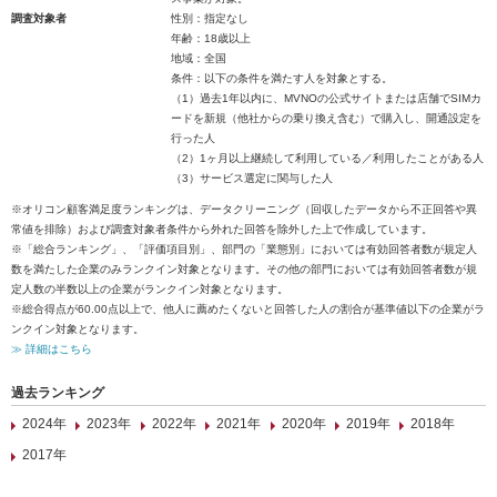
調査対象者
性別：指定なし
年齢：18歳以上
地域：全国
条件：以下の条件を満たす人を対象とする。
（1）過去1年以内に、MVNOの公式サイトまたは店舗でSIMカ
ードを新規（他社からの乗り換え含む）で購入し、開通設定を
行った人
（2）1ヶ月以上継続して利用している／利用したことがある人
（3）サービス選定に関与した人
※オリコン顧客満足度ランキングは、データクリーニング（回収したデータから不正回答や異
常値を排除）および調査対象者条件から外れた回答を除外した上で作成しています。
※「総合ランキング」、「評価項目別」、部門の「業態別」においては有効回答者数が規定人
数を満たした企業のみランクイン対象となります。その他の部門においては有効回答者数が規
定人数の半数以上の企業がランクイン対象となります。
※総合得点が60.00点以上で、他人に薦めたくないと回答した人の割合が基準値以下の企業がラ
ンクイン対象となります。
≫ 詳細はこちら
過去ランキング
2024年
2023年
2022年
2021年
2020年
2019年
2018年
2017年