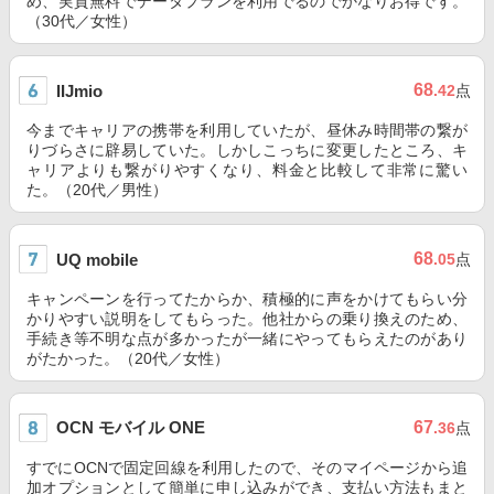
め、実質無料でデータプランを利用でるのでかなりお得です。
（30代／女性）
68
IIJmio
.42
点
今までキャリアの携帯を利用していたが、昼休み時間帯の繋が
りづらさに辟易していた。しかしこっちに変更したところ、キ
ャリアよりも繋がりやすくなり、料金と比較して非常に驚い
た。（20代／男性）
68
UQ mobile
.05
点
キャンペーンを行ってたからか、積極的に声をかけてもらい分
かりやすい説明をしてもらった。他社からの乗り換えのため、
手続き等不明な点が多かったが一緒にやってもらえたのがあり
がたかった。（20代／女性）
OCN モバイル ONE
67
.36
点
すでにOCNで固定回線を利用したので、そのマイページから追
加オプションとして簡単に申し込みができ、支払い方法もまと