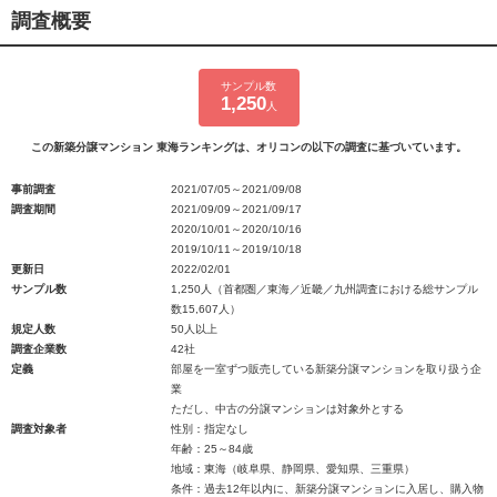
調査概要
サンプル数
1,250
人
この新築分譲マンション 東海ランキングは、オリコンの以下の調査に基づいています。
事前調査
2021/07/05～2021/09/08
調査期間
2021/09/09～2021/09/17
2020/10/01～2020/10/16
2019/10/11～2019/10/18
更新日
2022/02/01
サンプル数
1,250人（首都圏／東海／近畿／九州調査における総サンプル
数15,607人）
規定人数
50人以上
調査企業数
42社
定義
部屋を一室ずつ販売している新築分譲マンションを取り扱う企
業
ただし、中古の分譲マンションは対象外とする
調査対象者
性別：指定なし
年齢：25～84歳
地域：東海（岐阜県、静岡県、愛知県、三重県）
条件：過去12年以内に、新築分譲マンションに入居し、購入物