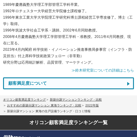
1989年慶應義塾大学理工学部管理工学科卒業。
1992年ロチェスター大学経営大学院修士課程修了。
1996年東京工業大学大学院理工学研究科博士課程経営工学専攻修了。博士（工
学）取得。
1996年筑波大学社会工学系・講師。2002年6月同助教授。
2008年4月慶應義塾大学理工学部管理工学科・准教授。2011年4月同教授、現
在に至る。
2023年4月内閣府 科学技術・イノベーション推進事務局参事官（インフラ・防
災担当）付上席科学技術政策フェロー（非常勤）
研究分野は応用統計解析、品質管理、マーケティング。
≫鈴木研究室についての詳細はこちら
顧客満足度について
オリコン顧客満足度ランキング
新築分譲マンションランキング・比較
おすすめの新築分譲マンション 東海ランキング・比較
2022年版
新築分譲マンション 東海の住戸設備ランキング・口コミ情報
オリコン顧客満足度
ランキング一覧