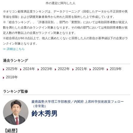
件の選定に関与した人
※オリコン顧客満足度ランキングは、データクリーニング（回収したデータから不正回答や異
常値を排除）および調査対象者条件から外れた回答を除外した上で作成しています。
※「総合ランキング」、「評価項目別」、部門の「業態別」においては有効回答者数が規定人
数を満たした企業のみランクイン対象となります。その他の部門においては有効回答者数が規
定人数の半数以上の企業がランクイン対象となります。
※総合得点が60.0点以上で、他人に薦めたくないと回答した人の割合が基準値以下の企業がラ
ンクイン対象となります。
≫ 詳細はこちら
過去ランキング
2025年
2024年
2023年
2022年
2021年
2020年
2019年
2018年
ランキング監修
慶應義塾大学理工学部教授／内閣府 上席科学技術政策フェロー
（非常勤）
鈴木秀男
【経歴】