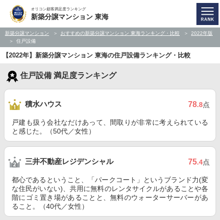
オリコン顧客満足度ランキング
新築分譲マンション 東海
新築分譲マンション
おすすめの新築分譲マンション 東海ランキング・比較
2022年版
住戸設備
【2022年】新築分譲マンション 東海の住戸設備ランキング・比較
住戸設備 満足度ランキング
積水ハウス
78
.8
点
戸建も扱う会社なだけあって、間取りが非常に考えられている
と感じた。（50代／女性）
三井不動産レジデンシャル
75
.4
点
都心であるということ、「パークコート」というブランド力(変
な住民がいない)、共用に無料のレンタサイクルがあることや各
階にゴミ置き場があることと、無料のウォーターサーバーがあ
ること。（40代／女性）