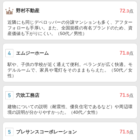
野村不動産
72
.3
点
近隣にも同じデベロッパーの分譲マンションも多く、アフター
フォローも手厚い。また、全国規模の有名ブランドのため、資
産価値も下がりにくい。（50代／男性）
エムジーホーム
71
.8
点
駅や、子供の学校が近く通えて便利。ベランダが広く快適。モ
デルルームで、家具や電灯をそのままもらえた。（50代／女
性）
穴吹工務店
71
.5
点
建物についての説明（耐震性、優良住宅であるなど）や周辺環
境の説明が分かりやすかった。（40代／女性）
プレサンスコーポレーション
71
.5
点