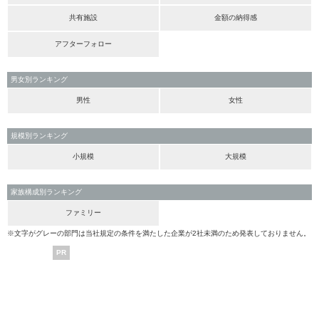
共有施設
金額の納得感
アフターフォロー
男女別ランキング
男性
女性
規模別ランキング
小規模
大規模
家族構成別ランキング
ファミリー
※文字がグレーの部門は当社規定の条件を満たした企業が2社未満のため発表しておりません。
PR