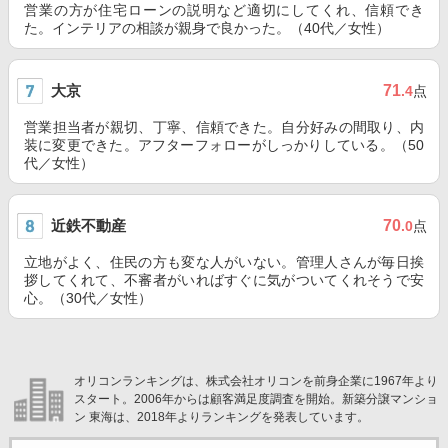
営業の方が住宅ローンの説明など適切にしてくれ、信頼でき
た。インテリアの相談が親身で良かった。（40代／女性）
大京
71
.4
点
営業担当者が親切、丁寧、信頼できた。自分好みの間取り、内
装に変更できた。アフターフォローがしっかりしている。（50
代／女性）
近鉄不動産
70
.0
点
立地がよく、住民の方も変な人がいない。管理人さんが毎日挨
拶してくれて、不審者がいればすぐに気がついてくれそうで安
心。（30代／女性）
オリコンランキングは、株式会社オリコンを前身企業に1967年より
スタート。2006年からは顧客満足度調査を開始。新築分譲マンショ
ン 東海は、2018年よりランキングを発表しています。