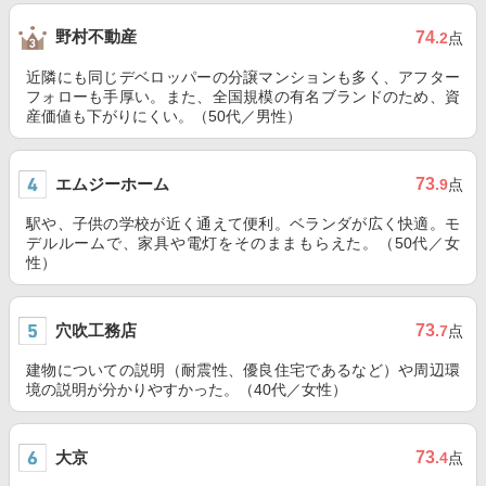
野村不動産
74
.2
点
近隣にも同じデベロッパーの分譲マンションも多く、アフター
フォローも手厚い。また、全国規模の有名ブランドのため、資
産価値も下がりにくい。（50代／男性）
エムジーホーム
73
.9
点
駅や、子供の学校が近く通えて便利。ベランダが広く快適。モ
デルルームで、家具や電灯をそのままもらえた。（50代／女
性）
穴吹工務店
73
.7
点
建物についての説明（耐震性、優良住宅であるなど）や周辺環
境の説明が分かりやすかった。（40代／女性）
大京
73
.4
点