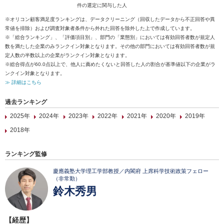
件の選定に関与した人
※オリコン顧客満足度ランキングは、データクリーニング（回収したデータから不正回答や異
常値を排除）および調査対象者条件から外れた回答を除外した上で作成しています。
※「総合ランキング」、「評価項目別」、部門の「業態別」においては有効回答者数が規定人
数を満たした企業のみランクイン対象となります。その他の部門においては有効回答者数が規
定人数の半数以上の企業がランクイン対象となります。
※総合得点が60.0点以上で、他人に薦めたくないと回答した人の割合が基準値以下の企業がラ
ンクイン対象となります。
≫ 詳細はこちら
過去ランキング
2025年
2024年
2023年
2022年
2021年
2020年
2019年
2018年
ランキング監修
慶應義塾大学理工学部教授／内閣府 上席科学技術政策フェロー
（非常勤）
鈴木秀男
【経歴】