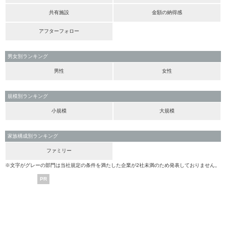
共有施設
金額の納得感
アフターフォロー
男女別ランキング
男性
女性
規模別ランキング
小規模
大規模
家族構成別ランキング
ファミリー
※文字がグレーの部門は当社規定の条件を満たした企業が2社未満のため発表しておりません。
PR