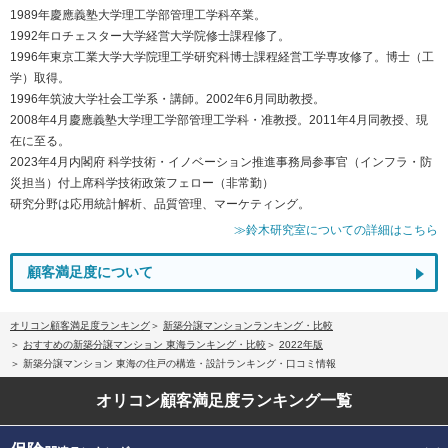
1989年慶應義塾大学理工学部管理工学科卒業。
1992年ロチェスター大学経営大学院修士課程修了。
1996年東京工業大学大学院理工学研究科博士課程経営工学専攻修了。博士（工
学）取得。
1996年筑波大学社会工学系・講師。2002年6月同助教授。
2008年4月慶應義塾大学理工学部管理工学科・准教授。2011年4月同教授、現
在に至る。
2023年4月内閣府 科学技術・イノベーション推進事務局参事官（インフラ・防
災担当）付上席科学技術政策フェロー（非常勤）
研究分野は応用統計解析、品質管理、マーケティング。
≫鈴木研究室についての詳細はこちら
顧客満足度について
オリコン顧客満足度ランキング
新築分譲マンションランキング・比較
おすすめの新築分譲マンション 東海ランキング・比較
2022年版
新築分譲マンション 東海の住戸の構造・設計ランキング・口コミ情報
オリコン顧客満足度
ランキング一覧