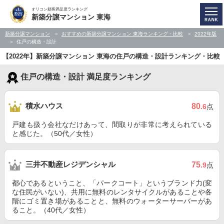
オリコン顧客満足度ランキング
新築分譲マンション 東海
新築分譲マンション
おすすめの新築分譲マンション 東海ランキング・比較
2022年版
住戸の構造・設計
【2022年】新築分譲マンション 東海の住戸の構造・設計ランキング・比較
住戸の構造・設計 満足度ランキング
積水ハウス
80
.6
点
戸建も扱う会社なだけあって、間取りが非常に考えられている
と感じた。（50代／女性）
三井不動産レジデンシャル
75
.9
点
都心であるということ、「パークコート」というブランド力(変
な住民がいない)、共用に無料のレンタサイクルがあることや各
階にゴミ置き場があることと、無料のウォーターサーバーがあ
ること。（40代／女性）