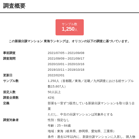
調査概要
サンプル数
1,250
人
この新築分譲マンション 東海ランキングは、オリコンの以下の調査に基づいています。
事前調査
2021/07/05～2021/09/08
調査期間
2021/09/09～2021/09/17
2020/10/01～2020/10/16
2019/10/11～2019/10/18
更新日
2022/02/01
サンプル数
1,250人（首都圏／東海／近畿／九州調査における総サンプル
数15,607人）
規定人数
50人以上
調査企業数
42社
定義
部屋を一室ずつ販売している新築分譲マンションを取り扱う企
業
ただし、中古の分譲マンションは対象外とする
調査対象者
性別：指定なし
年齢：25～84歳
地域：東海（岐阜県、静岡県、愛知県、三重県）
条件：過去12年以内に、新築分譲マンションに入居し、購入物