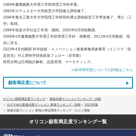
1989年慶應義塾大学理工学部管理工学科卒業。
1992年ロチェスター大学経営大学院修士課程修了。
1996年東京工業大学大学院理工学研究科博士課程経営工学専攻修了。博士（工
学）取得。
1996年筑波大学社会工学系・講師。2002年6月同助教授。
2008年4月慶應義塾大学理工学部管理工学科・准教授。2011年4月同教授、現
在に至る。
2023年4月内閣府 科学技術・イノベーション推進事務局参事官（インフラ・防
災担当）付上席科学技術政策フェロー（非常勤）
研究分野は応用統計解析、品質管理、マーケティング。
≫鈴木研究室についての詳細はこちら
顧客満足度について
オリコン顧客満足度ランキング
新築分譲マンションランキング・比較
おすすめの新築分譲マンション 東海ランキング・比較
2022年版
新築分譲マンション 東海の周辺環境ランキング・口コミ情報
オリコン顧客満足度
ランキング一覧