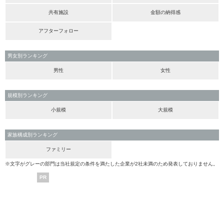
共有施設
金額の納得感
アフターフォロー
男女別ランキング
男性
女性
規模別ランキング
小規模
大規模
家族構成別ランキング
ファミリー
※文字がグレーの部門は当社規定の条件を満たした企業が2社未満のため発表しておりません。
PR