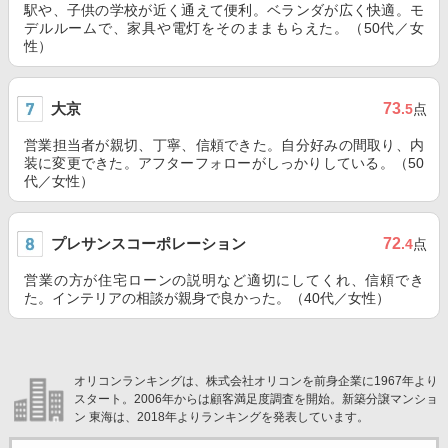
駅や、子供の学校が近く通えて便利。ベランダが広く快適。モ
デルルームで、家具や電灯をそのままもらえた。（50代／女
性）
大京
73
.5
点
営業担当者が親切、丁寧、信頼できた。自分好みの間取り、内
装に変更できた。アフターフォローがしっかりしている。（50
代／女性）
プレサンスコーポレーション
72
.4
点
営業の方が住宅ローンの説明など適切にしてくれ、信頼でき
た。インテリアの相談が親身で良かった。（40代／女性）
オリコンランキングは、株式会社オリコンを前身企業に1967年より
スタート。2006年からは顧客満足度調査を開始。新築分譲マンショ
ン 東海は、2018年よりランキングを発表しています。