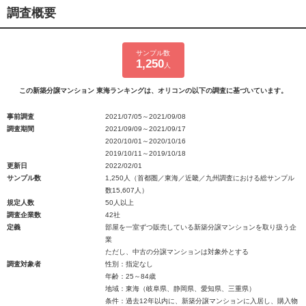
調査概要
サンプル数
1,250
人
この新築分譲マンション 東海ランキングは、オリコンの以下の調査に基づいています。
事前調査
2021/07/05～2021/09/08
調査期間
2021/09/09～2021/09/17
2020/10/01～2020/10/16
2019/10/11～2019/10/18
更新日
2022/02/01
サンプル数
1,250人（首都圏／東海／近畿／九州調査における総サンプル
数15,607人）
規定人数
50人以上
調査企業数
42社
定義
部屋を一室ずつ販売している新築分譲マンションを取り扱う企
業
ただし、中古の分譲マンションは対象外とする
調査対象者
性別：指定なし
年齢：25～84歳
地域：東海（岐阜県、静岡県、愛知県、三重県）
条件：過去12年以内に、新築分譲マンションに入居し、購入物