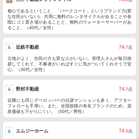
都心であるということ、「パークコート」というブランド力(変
な住民がいない)、共用に無料のレンタサイクルがあることや各
階にゴミ置き場があることと、無料のウォーターサーバーがあ
ること。（40代／女性）
近鉄不動産
74
.7
点
立地がよく、住民の方も変な人がいない。管理人さんが毎日挨
拶してくれて、不審者がいればすぐに気がついてくれそうで安
心。（30代／女性）
野村不動産
74
.7
点
近隣にも同じデベロッパーの分譲マンションも多く、アフター
フォローも手厚い。また、全国規模の有名ブランドのため、資
産価値も下がりにくい。（50代／男性）
エムジーホーム
74
.5
点