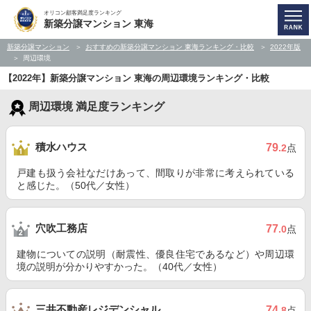
オリコン顧客満足度ランキング
新築分譲マンション 東海
新築分譲マンション
おすすめの新築分譲マンション 東海ランキング・比較
2022年版
周辺環境
【2022年】新築分譲マンション 東海の周辺環境ランキング・比較
周辺環境 満足度ランキング
積水ハウス
79
.2
点
戸建も扱う会社なだけあって、間取りが非常に考えられている
と感じた。（50代／女性）
穴吹工務店
77
.0
点
建物についての説明（耐震性、優良住宅であるなど）や周辺環
境の説明が分かりやすかった。（40代／女性）
三井不動産レジデンシャル
74
.8
点