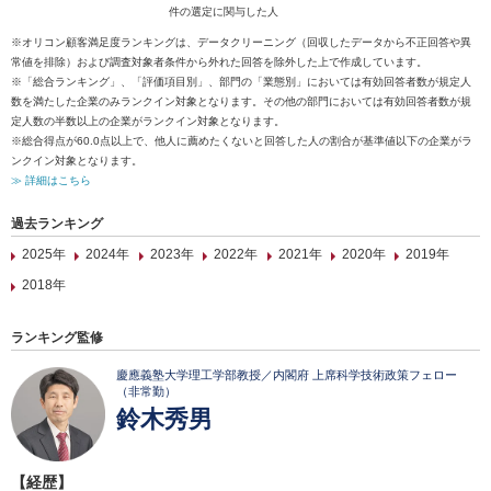
件の選定に関与した人
※オリコン顧客満足度ランキングは、データクリーニング（回収したデータから不正回答や異
常値を排除）および調査対象者条件から外れた回答を除外した上で作成しています。
※「総合ランキング」、「評価項目別」、部門の「業態別」においては有効回答者数が規定人
数を満たした企業のみランクイン対象となります。その他の部門においては有効回答者数が規
定人数の半数以上の企業がランクイン対象となります。
※総合得点が60.0点以上で、他人に薦めたくないと回答した人の割合が基準値以下の企業がラ
ンクイン対象となります。
≫ 詳細はこちら
過去ランキング
2025年
2024年
2023年
2022年
2021年
2020年
2019年
2018年
ランキング監修
慶應義塾大学理工学部教授／内閣府 上席科学技術政策フェロー
（非常勤）
鈴木秀男
【経歴】