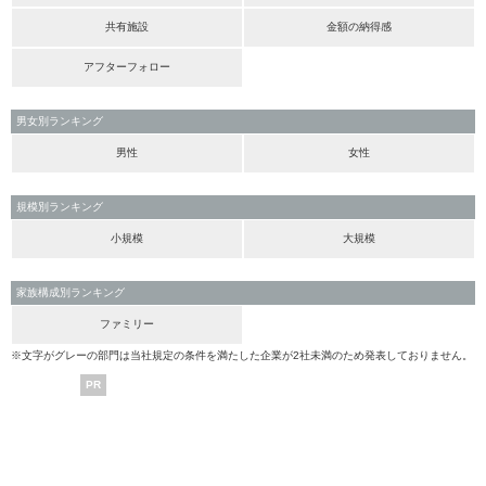
共有施設
金額の納得感
アフターフォロー
男女別ランキング
男性
女性
規模別ランキング
小規模
大規模
家族構成別ランキング
ファミリー
※文字がグレーの部門は当社規定の条件を満たした企業が2社未満のため発表しておりません。
PR