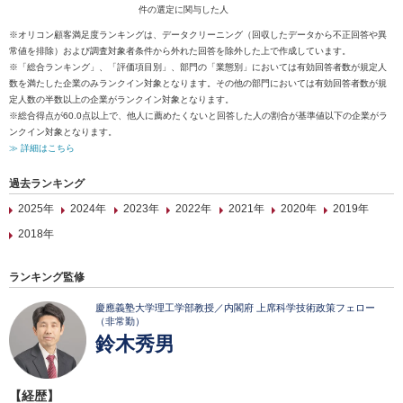
件の選定に関与した人
※オリコン顧客満足度ランキングは、データクリーニング（回収したデータから不正回答や異
常値を排除）および調査対象者条件から外れた回答を除外した上で作成しています。
※「総合ランキング」、「評価項目別」、部門の「業態別」においては有効回答者数が規定人
数を満たした企業のみランクイン対象となります。その他の部門においては有効回答者数が規
定人数の半数以上の企業がランクイン対象となります。
※総合得点が60.0点以上で、他人に薦めたくないと回答した人の割合が基準値以下の企業がラ
ンクイン対象となります。
≫ 詳細はこちら
過去ランキング
2025年
2024年
2023年
2022年
2021年
2020年
2019年
2018年
ランキング監修
慶應義塾大学理工学部教授／内閣府 上席科学技術政策フェロー
（非常勤）
鈴木秀男
【経歴】