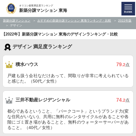
オリコン顧客満足度ランキング
新築分譲マンション 東海
新築分譲マンション
おすすめの新築分譲マンション 東海ランキング・比較
2022年版
デザイン
【2022年】新築分譲マンション 東海のデザインランキング・比較
デザイン 満足度ランキング
積水ハウス
79
.2
点
戸建も扱う会社なだけあって、間取りが非常に考えられている
と感じた。（50代／女性）
三井不動産レジデンシャル
74
.2
点
都心であるということ、「パークコート」というブランド力(変
な住民がいない)、共用に無料のレンタサイクルがあることや各
階にゴミ置き場があることと、無料のウォーターサーバーがあ
ること。（40代／女性）