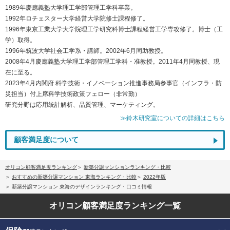
1989年慶應義塾大学理工学部管理工学科卒業。
1992年ロチェスター大学経営大学院修士課程修了。
1996年東京工業大学大学院理工学研究科博士課程経営工学専攻修了。博士（工
学）取得。
1996年筑波大学社会工学系・講師。2002年6月同助教授。
2008年4月慶應義塾大学理工学部管理工学科・准教授。2011年4月同教授、現
在に至る。
2023年4月内閣府 科学技術・イノベーション推進事務局参事官（インフラ・防
災担当）付上席科学技術政策フェロー（非常勤）
研究分野は応用統計解析、品質管理、マーケティング。
≫鈴木研究室についての詳細はこちら
顧客満足度について
オリコン顧客満足度ランキング
新築分譲マンションランキング・比較
おすすめの新築分譲マンション 東海ランキング・比較
2022年版
新築分譲マンション 東海のデザインランキング・口コミ情報
オリコン顧客満足度
ランキング一覧