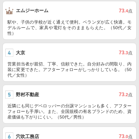
エムジーホーム
73
.4
点
駅や、子供の学校が近く通えて便利。ベランダが広く快適。モ
デルルームで、家具や電灯をそのままもらえた。（50代／女
性）
大京
73
.3
点
営業担当者が親切、丁寧、信頼できた。自分好みの間取り、内
装に変更できた。アフターフォローがしっかりしている。（50
代／女性）
野村不動産
73
.2
点
近隣にも同じデベロッパーの分譲マンションも多く、アフター
フォローも手厚い。また、全国規模の有名ブランドのため、資
産価値も下がりにくい。（50代／男性）
穴吹工務店
73
.0
点