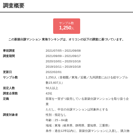
調査概要
サンプル数
1,250
人
この新築分譲マンション 東海ランキングは、オリコンの以下の調査に基づいています。
事前調査
2021/07/05～2021/09/08
調査期間
2021/09/09～2021/09/17
2020/10/01～2020/10/16
2019/10/11～2019/10/18
更新日
2022/02/01
サンプル数
1,250人（首都圏／東海／近畿／九州調査における総サンプル
数15,607人）
規定人数
50人以上
調査企業数
42社
定義
部屋を一室ずつ販売している新築分譲マンションを取り扱う企
業
ただし、中古の分譲マンションは対象外とする
調査対象者
性別：指定なし
年齢：25～84歳
地域：東海（岐阜県、静岡県、愛知県、三重県）
条件：過去12年以内に、新築分譲マンションに入居し、購入物