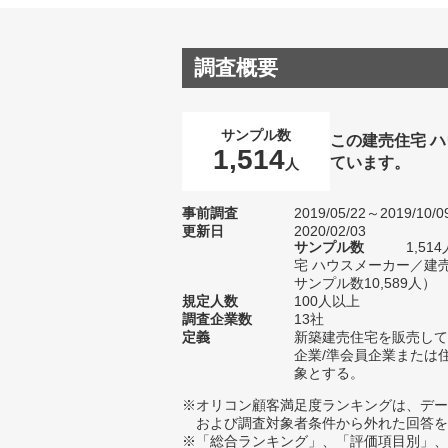
調査概要
サンプル数
この建売住宅 
1,514
ています。
人
事前調査
2019/05/22～2019/10/0
更新日
2020/02/03
サンプル数
1,5
宅 ハウスメーカー／建
サンプル数10,589人）
規定人数
100人以上
調査企業数
13社
定義
新築建売住宅を販売して
企業/準会員企業または
象とする。
※オリコン顧客満足度ランキングは、デー
および調査対象者条件から外れた回答を
※「総合ランキング」、「評価項目別」、