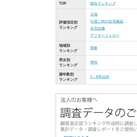
TOP
総合ランキング
立地
引渡し時の住宅確認
評価項目別
ランキング
住宅設備
アフターフォロー
地域別
関東
ランキング
男女別
男性
ランキング
築年数別
2～6年以内
ランキング