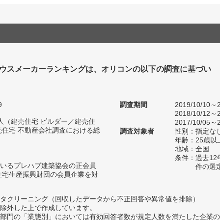
ハウスメーカーランキングは、オリコンの以下の調査に基づい
9
調査期間
2019/10/10～2
2018/10/12～2
14人（建売住宅 ビルダー／建売住
2017/10/05～2
売住宅 不動産会社調査における総
調査対象者
性別：指定な
年齢：25歳以
地域：全国
条件：過去1
いるプレハブ建築協会の正会員
件の選
住宅生産振興財団の会員企業を対
タクリーニング（回収したデータから不正回答や異常値を排除）
除外した上で作成しています。
部門の「業態別」においては有効回答者数が規定人数を満たした企業の