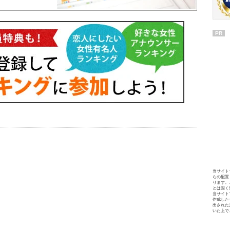
PR
当サイト
らの配置
ります。
とは固く
当サイト
作成した
出された
いた上で