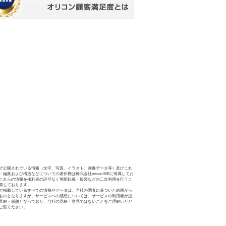
で公開されている情報（文字、写真、イラスト、画像データ等）及びこれ
・編集および構造などについての著作権は株式会社oricon MEに帰属してお
これらの情報を権利者の許可なく無断転載・複製などの二次利用を行うこ
禁じております。
で掲載しているすべての情報やデータは、当社の調査に基づいた結果から
ものとなりますが、サービスへの感想については、サービスの利用者が提
見解・感想となっており、当社の見解・意見ではないことをご理解いただ
ご覧ください。