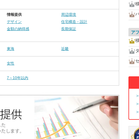
情報提供
周辺環境
デザイン
住宅構造・設計
金額の納得感
長期保証
ア
東海
近畿
女性
7～10年以内