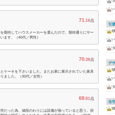
71
.16
点
引
こを期待してハウスメーカーを選んだので。期待通りにサー
います。（40代／男性）
70
.38
点
デ
」とケーキを下さいました。またお家に展示されていた家具
りました。（30代／女性）
69
.81
点
住
建売だった為、値段のわりには設備が揃っていると思う。担