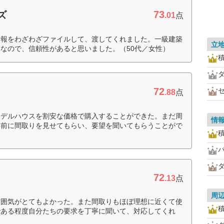
73
ズ
.01
点
情報をわざわざファイルして、渡してくれました。一級建築
立
なので、信頼性があると思いました。（50代／女性）
72
.88
点
モデルハウスを割安な価格で購入することができた。まだ周
情
事前に間取りを見せてもらい、要望を聞いてもらうことがで
72
.13
点
周
雰囲気がとてもよかった。また間取りもほぼ理想に近くて使
である程度自分たちの要求を丁寧に聞いて、対応してくれ