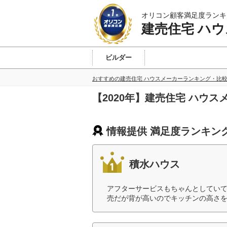
オリコン顧客満足度ランキ
建売住宅 ハ
ビルダー
東北
北関東
首都圏
東海
近畿
九州
おすすめの建売住宅 ハウスメーカーランキング・比
【2020年】建売住宅 ハウ
情報提供 満足度ランキン
積水ハウス
アフターサービスもちゃんとしてい
売だが背が高いのでキッチンの高さを